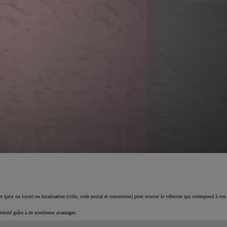
 (prix ou loyer) ou localisation (ville, code postal et concession) pour trouver le véhicule qui correspond à vos
érénité grâce à de nombreux avantages.