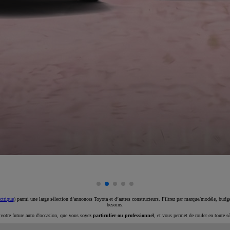
ctrique
) parmi une large sélection d’annonces Toyota et d’autres constructeurs. Filtrez par marque/modèle, budget
besoins.
e votre future auto d'occasion, que vous soyez
particulier ou professionnel
, et vous permet de rouler en toute s