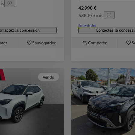
is
42 990 €
538 €/mois
En savoir plus
ntactez la concession
Contactez la concess
arez
Sauvegardez
Comparez
S
Vendu