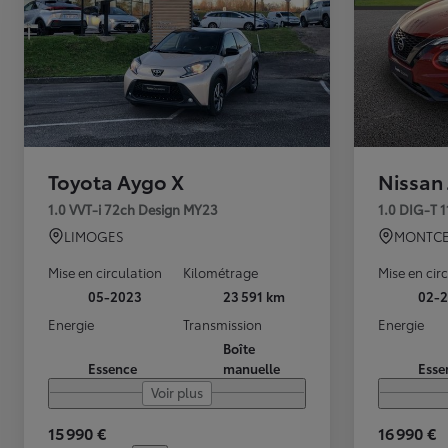
Toyota Aygo X
Nissan
1.0 VVT-i 72ch Design MY23
1.0 DIG-T 
LIMOGES
MONTCE
Mise en circulation
Kilométrage
Mise en cir
05-2023
23 591 km
02-2
Energie
Transmission
Energie
Boîte
Essence
manuelle
Esse
Voir plus
15 990 €
16 990 €