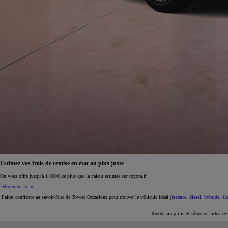
À partir de 19 700 €
Nouvelle Yaris Cross
HYBRIDE
Disponible prochainement
Estimez vos frais de remise en état au plus juste
On vous offre jusqu'à 1 000€ de plus que la valeur estimée sur toyota.fr
Découvrez l'offre
Faites confiance au savoir-faire de Toyota Occasions pour trouver le véhicule idéal (
essence
,
diesel
,
hybride
,
éle
Toyota simplifie et sécurise l'achat d