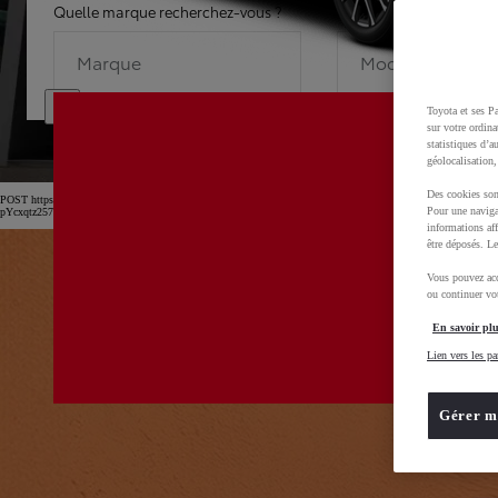
Quelle marque recherchez-vous ?
Quel modèle recherche
Marque
Modèle
Toyota et ses Pa
sur votre ordina
statistiques d’a
géolocalisation,
Des cookies son
POST https://usc-webcomponents.toyota-europe.com/v1/car-filter-header/fr/fr?carFilter=used&b
Pour une naviga
pYcxqtz257uljGAm
informations aff
être déposés. Le
Vous pouvez acc
ou continuer vot
En savoir plu
Lien vers les pa
Gérer m