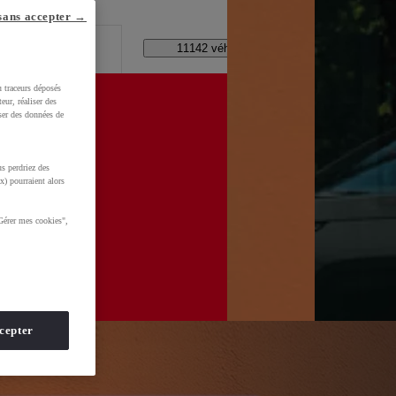
lle ?
sans accepter →
Code Postal / Concession
11142 véhicules disponibles
u traceurs déposés
eur, réaliser des
iser des données de
xPv0TBafkGCy-aVDI8UPDjklX-0hMNvj6Hr03teIhoCskwQAvD_BwE&gbraid=0AAAAADMU_rPROFq2-
s perdriez des
x) pourraient alors
Gérer mes cookies",
cepter