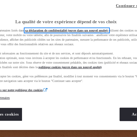
z-vous ?
Quel est votre budget ?
Dans quelle vi
Continuer 
Prix / Loyer
Ville / 
La qualité de votre expérience dépend de vos choix
rtenaires listés dans
sa déclaration de confidentialité (ouvre dans un nouvel onglet)
utilisent des cookies o
teur, votre mobile ou votre tablette, afin de poursuivre les finalités suivantes : améliorer votre expérience utilisat
udience, afficher des publicités ciblées sur les sites de partenaires, mesurer la performance de ces publicités, util
 vous offrir des fonctionnalités relatives aux réseaux sociaux.
t nécessaires au fonctionnement du site et de nos services, et sont déposés automatiquement.
rand=toyota&uscEnv=production&useGlobalStore=true&gclid=CjwKCAjwhNbTBhB4EiwAsFSg-ldAaScD3sjoq
tion optimale, nous vous invitons à accepter les cookies de performance et/ou fonctionnels. En les refusant, vou
ichées sur notre site. Sous réserve de votre consentement préalable, des cookies tiers (publicité et réseaux sociau
s finalités sont décrites dans la
politique cookies (ouvre dans un nouvel onglet)
.
epter les cookies, gérer vos préférences par finalité, modifier à tout moment vos consentements via le bouton "
re navigation sans accepter via le bouton "Continuer sans accepter".
s sur notre politique des cookies
rtenaires
es cookies
Ac