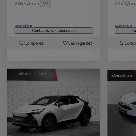
226 €/mois
277 €/mo
En savoir plus
En savoir plus
Contactez la concession
Co
Comparez
Sauvegardez
Comp
TOYOTA C-HR
HYBRIDE OU HYBRIDE RECHARGEABLE
Disponible rapidement