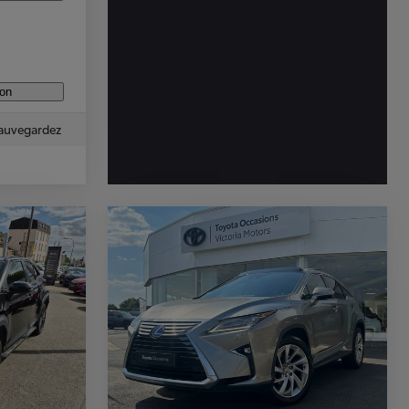
ion
auvegardez