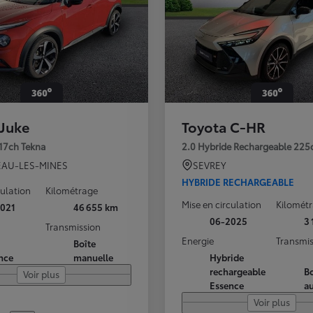
 Juke
Toyota C-HR
117ch Tekna
2.0 Hybride Rechargeable 225
AU-LES-MINES
SEVREY
HYBRIDE RECHARGEABLE
culation
Kilométrage
Mise en circulation
Kilomét
021
46 655 km
06-2025
3
Transmission
Energie
Transmis
Boîte
nce
manuelle
Hybride
rechargeable
Bo
Voir plus
Essence
a
Voir plus