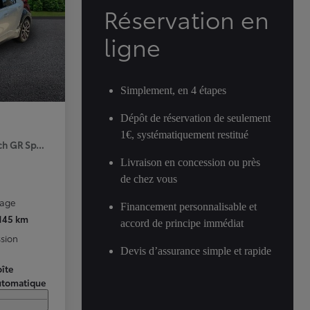
Réservation en
ligne
Simplement, en 4 étapes
Dépôt de réservation de seulement
1€, systématiquement restitué
ch GR Sport Premiere MY25
Livraison en concession ou près
de chez vous
rage
Financement personnalisable et
 145 km
accord de principe immédiat
sion
Devis d’assurance simple et rapide
îte
utomatique