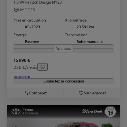
1.0 VVT-i 72ch Design MY23
LIMOGES
Mise en circulation
Kilométrage
05-2023
23 591 km
Energie
Transmission
Essence
Boîte manuelle
Voir plus
15 990 €
226 €/mois
En savoir plus
Contactez la concession
Comparez
Sauvegardez