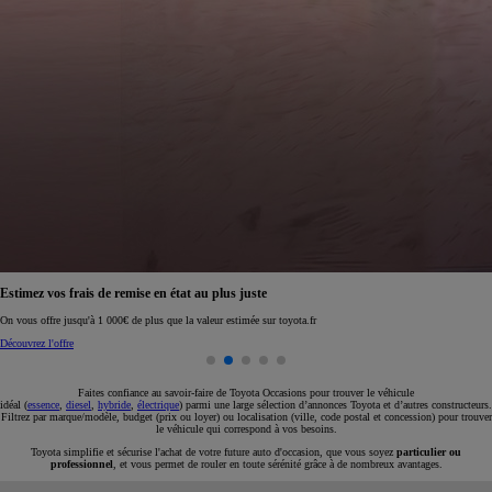
Estimez vos frais de remise en état au plus juste
On vous offre jusqu'à 1 000€ de plus que la valeur estimée sur toyota.fr
Découvrez l'offre
Faites confiance au savoir-faire de Toyota Occasions pour trouver le véhicule
idéal (
essence
,
diesel
,
hybride
,
électrique
) parmi une large sélection d’annonces Toyota et d’autres constructeurs.
Filtrez par marque/modèle, budget (prix ou loyer) ou localisation (ville, code postal et concession) pour trouver
le véhicule qui correspond à vos besoins.
Toyota simplifie et sécurise l'achat de votre future auto d'occasion, que vous soyez
particulier ou
professionnel
, et vous permet de rouler en toute sérénité grâce à de nombreux avantages.