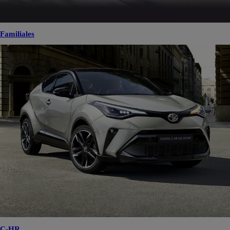
Familiales
C-HR