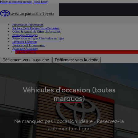
Passer au contenu suivant
(Press Enter)
...
Trouvez un partenaire Toyota
Voiture d'occasion
Présentation
Présentation
Rachats Cash
Rachats ExtraOrdinaires
Offres & Actualités
Offres & Actualités
Avantages
Avantages
Réservation en ligne
Réservation en ligne
Livraison
Livraison
Financement
Financement
Assurance
Assurance
Hybride
Hybride
Défilement vers la gauche
Défilement vers la droite
Véhicules d'occasion (toutes
marques)
Ne manquez pas l'occasion idéale : Réservez-la
facilement en ligne.