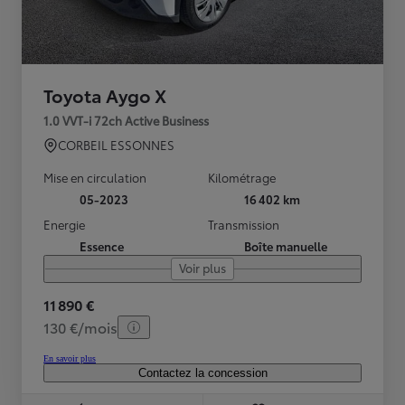
Toyota Aygo X
1.0 VVT-i 72ch Active Business
CORBEIL ESSONNES
Mise en circulation
Kilométrage
05-2023
16 402 km
Energie
Transmission
Essence
Boîte manuelle
Voir plus
11 890 €
130 €/mois
En savoir plus
Contactez la concession