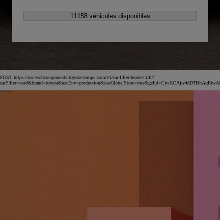
11158 véhicules disponibles
POST https://usc-webcomponents.toyota-europe.com/v1/car-filter-header/fr/fr?
carFilter=used&brand=toyota&uscEnv=production&useGlobalStore=true&gclid=CjwKCAjw4dDT