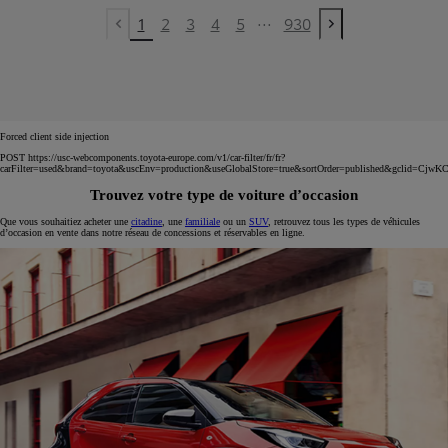
...
1
2
3
4
5
930
Previous page
Next page
Forced client side injection
POST https://usc-webcomponents.toyota-europe.com/v1/car-filter/fr/fr?
carFilter=used&brand=toyota&uscEnv=production&useGlobalStore=true&sortOrder=published
Trouvez votre type de voiture d’occasion
Que vous souhaitiez acheter une
citadine
, une
familiale
ou un
SUV
, retrouvez tous les types de véhicules
d’occasion en vente dans notre réseau de concessions et réservables en ligne.