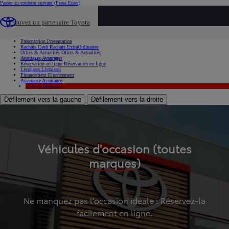
Passer au contenu suivant
(Press Enter)
...
Trouvez un partenaire Toyota
Voiture d'occasion
Présentation
Présentation
Rachats Cash
Rachats ExtraOrdinaires
Offres & Actualités
Offres & Actualités
Avantages
Avantages
Réservation en ligne
Réservation en ligne
Livraison
Livraison
Financement
Financement
Assurance
Assurance
Hybride
Hybride
Défilement vers la gauche
Défilement vers la droite
Véhicules d'occasion (toutes
marques)
Ne manquez pas l'occasion idéale : Réservez-la
facilement en ligne.