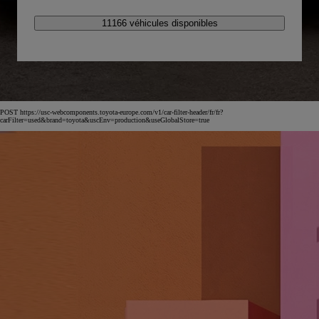
11166 véhicules disponibles
POST https://usc-webcomponents.toyota-europe.com/v1/car-filter-header/fr/fr?
carFilter=used&brand=toyota&uscEnv=production&useGlobalStore=true