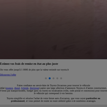
Réservez en ligne votre occasion pour 1€ seulement
Réservez en ligne
Faites confiance au savoir-faire de Toyota Occasions pour trouver le véhicule
idéal (
essence
,
diesel
,
hybride
,
électrique
) parmi une large sélection d’annonces Toyota et d’autres constructeurs.
Filtrez par marque/modèle, budget (prix ou loyer) ou localisation (ville, code postal et concession) pour trouver
le véhicule qui correspond à vos besoins.
Toyota simplifie et sécurise l'achat de votre future auto d'occasion, que vous soyez
particulier ou
professionnel
, et vous permet de rouler en toute sérénité grâce à de nombreux avantages.