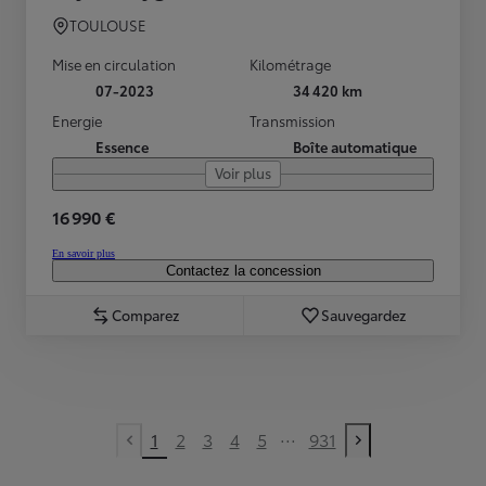
TOULOUSE
Mise en circulation
Kilométrage
07-2023
34 420 km
Energie
Transmission
Essence
Boîte automatique
Voir plus
16 990 €
En savoir plus
Contactez la concession
Comparez
Sauvegardez
...
1
2
3
4
5
931
Previous page
Next page