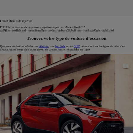
Forced client side injection
POST https://usc-webcomponents.toyota-europe.com/v1/car-filter/fr/fr?
carFilter=used&brand=toyota&uscEnv=production&useGlobalStore=true&sortOrder=published
Trouvez votre type de voiture d’occasion
Que vous souhaitiez acheter une
citadine
, une
familiale
ou un
SUV
, retrouvez tous les types de véhicules
d’occasion en vente dans notre réseau de concessions et réservables en ligne.