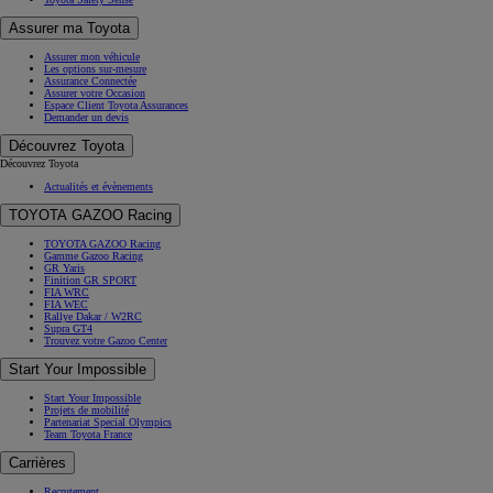
Assurer ma Toyota
Assurer mon véhicule
Les options sur-mesure
Assurance Connectée
Assurer votre Occasion
Espace Client Toyota Assurances
Demander un devis
Découvrez Toyota
Découvrez Toyota
Actualités et évènements
TOYOTA GAZOO Racing
TOYOTA GAZOO Racing
Gamme Gazoo Racing
GR Yaris
Finition GR SPORT
FIA WRC
FIA WEC
Rallye Dakar / W2RC
Supra GT4
Trouvez votre Gazoo Center
Start Your Impossible
Start Your Impossible
Projets de mobilité
Partenariat Special Olympics
Team Toyota France
Carrières
Recrutement