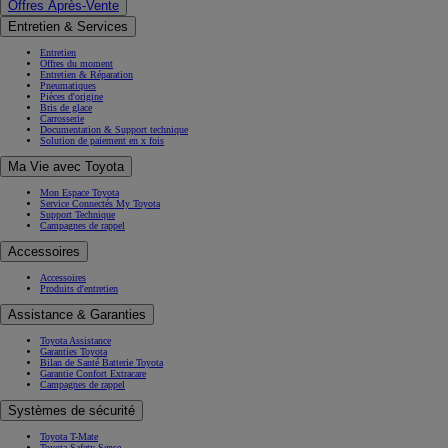
Offres Après-Vente
Entretien & Services
Entretien
Offres du moment
Entretien & Réparation
Pneumatiques
Pièces d'origine
Bris de glace
Carrosserie
Documentation & Support technique
Solution de paiement en x fois
Ma Vie avec Toyota
Mon Espace Toyota
Service Connectés My Toyota
Support Technique
Campagnes de rappel
Accessoires
Accessoires
Produits d'entretien
Assistance & Garanties
Toyota Assistance
Garanties Toyota
Bilan de Santé Batterie Toyota
Garantie Confort Extracare
Campagnes de rappel
Systèmes de sécurité
Toyota T-Mate
Toyota Safety Sense