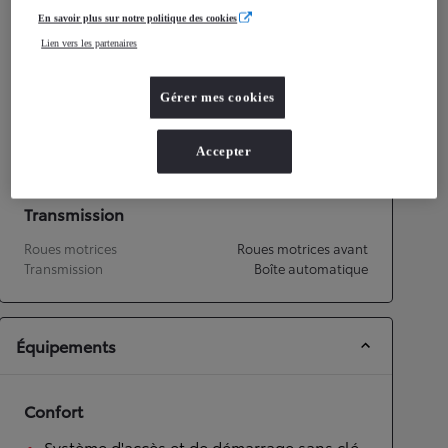
Consommation mixte
3,8
L/100 km
En savoir plus sur notre politique des cookies
Émissions CO2
87
g/km
Lien vers les partenaires
Performances
Gérer mes cookies
Vitesse maximale
175
km/h
Accélération 0-100km/h
9,7
secondes
Accepter
Transmission
Roues motrices
Roues motrices avant
Transmission
Boîte automatique
Équipements
Confort
Système d'accès et de démarrage sans clé