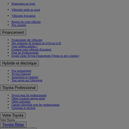
Réservation en ligne
Véhicules neufs en stock
Véhicules d'occasion
Reprise de votre véhicule
Nos conseils
Financement
Financement des véhicules
Nos solutions de location en LOA ou LLD
Vous préférez acheter ?
Financez votre véhicule d'occasion
Pour les Professionnels
Espace client Toyota Financement
(Opens in new window)
Hybride et électrique
Nos technologies
Toyota Charging
Autonomie et conduite
Tout savoir sur l’électrique
Toyota Professional
Toyota pour les professionnels
Offres Location longue durée
Offres utilitaires
Gamme électrifiée pour les professionnels
Solutions et services
Votre Toyota
Votre Toyota
Toyota Relax