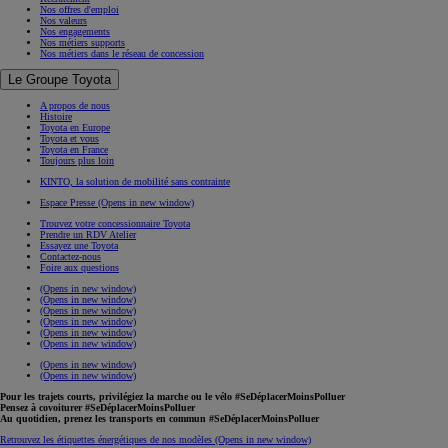
Nos offres d'emploi
Nos valeurs
Nos engagements
Nos métiers supports
Nos métiers dans le réseau de concession
Le Groupe Toyota
A propos de nous
Histoire
Toyota en Europe
Toyota et vous
Toyota en France
Toujours plus loin
KINTO, la solution de mobilité sans contrainte
Espace Presse
(Opens in new window)
Trouvez votre concessionnaire Toyota
Prendre un RDV Atelier
Essayez une Toyota
Contactez-nous
Foire aux questions
(Opens in new window)
(Opens in new window)
(Opens in new window)
(Opens in new window)
(Opens in new window)
(Opens in new window)
(Opens in new window)
(Opens in new window)
Pour les trajets courts, privilégiez la marche ou le vélo #SeDéplacerMoinsPolluer
Pensez à covoiturer #SeDéplacerMoinsPolluer
Au quotidien, prenez les transports en commun #SeDéplacerMoinsPolluer
Retrouvez les étiquettes énergétiques de nos modèles
(Opens in new window)