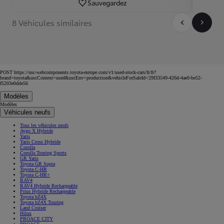
Sauvegardez
8 Véhicules similaires
POST https://usc-webcomponents.toyota-europe.com/v1/used-stock-cars/fr/fr?
brand=toyota&uscContext=used&uscEnv=production&vehicleForSaleId=29f33549-426d-4ae0-be52-
f5203e0dde56
Modèles
Modèles
Véhicules neufs
Tous les véhicules neufs
Aygo X Hybride
Yaris
Yaris Cross Hybride
Corolla
Corolla Touring Sports
GR Yaris
Toyota GR Supra
Toyota C-HR
Toyota C-HR+
RAV4
RAV4 Hybride Rechargeable
Prius Hybride Rechargeable
Toyota bZ4X
Toyota bZ4X Touring
Land Cruiser
Hilux
PROACE CITY