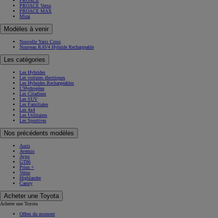
PROACE
PROACE Verso
PROACE MAX
Mirai
Modèles à venir
Nouvelle Yaris Cross
Nouveau RAV4 Hybride Rechargeable
Les catégories
Les Hybrides
Les voitures électriques
Les Hybrides Rechargeables
L'Hydrogène
Les Citadines
Les SUV
Les Familiales
Les 4x4
Les Utilitaires
Les Sportives
Nos précédents modèles
Auris
Avensis
Aygo
GT86
Prius +
Verso
Highlander
Camry
Acheter une Toyota
Acheter une Toyota
Offres du moment