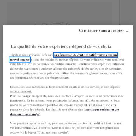
mm
Continuer sans accepter →
1 500
Hauteur
La qualité de votre expérience dépend de vos choix
Toyota et ses Partenaires listés dans
sa déclaration de confidentialité (ouvre dans un
Longueur
3 940
mm
nouvel onglet)
utilisent des cookies ou traceurs déposés sur votre ordinateur, votre mobile ou
votre tablette, afin de poursuivre les finalités suivantes : améliorer votre expérience utilisateur,
réaliser des statistiques d’audience, afficher des publicités ciblées sur les sites de partenaires,
mesurer la performance de ces publicités, utiliser des données de géolocalisation, vous offrir
des fonctionnalités relatives aux réseaux sociaux.
Des cookies sont nécessaires au fonctionnement du site et de nos services, et sont déposés
automatiquement.
Pour une navigation optimale, nous vous invitons à accepter les cookies de performance et/ou
Largeur
1 745
mm
fonctionnels. En les refusant, vous perdriez des informations affichées sur notre site. Sous
réserve de votre consentement préalable, des cookies tiers (publicité et réseaux sociaux)
pourraient alors être déposés. Les finalités sont décrites dans la
politique cookies (ouvre
dans un nouvel onglet)
.
Vous pouvez accepter les cookies, gérer vos préférences par finalité, modifier à tout moment
vos consentements via le bouton "Gérer mes cookies", ou continuer votre navigation sans
Consommation mixte
accepter via le bouton "Continuer sans accepter".