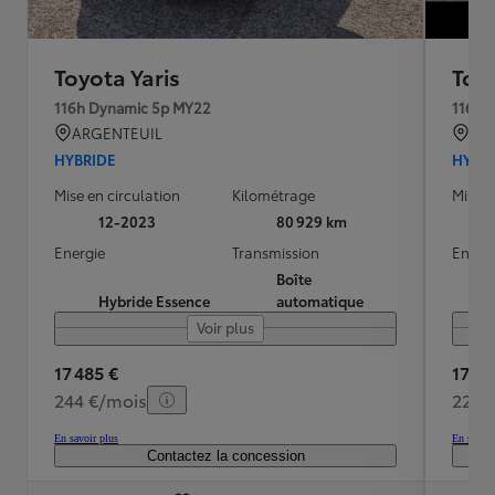
Toyota Yaris
Toyo
116h Dynamic 5p MY22
116h 
ARGENTEUIL
VE
HYBRIDE
HYBR
Mise en circulation
Kilométrage
Mise e
12-2023
80 929 km
Energie
Transmission
Energ
Boîte
Hybride Essence
automatique
Voir plus
17 485 €
17 29
244 €/mois
229 
En savoir plus
En savoir
Contactez la concession