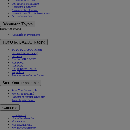
Assurer mon véhicule
Les options sur-mesure
Assurance Connectée
Assurer votre Occasion
Espace Client Toyota Assurances
Demander un devis
Découvrez Toyota
Découvrez Toyota
Actualités et évènements
TOYOTA GAZOO Racing
TOYOTA GAZOO Racing
Gamme Gazoo Racing
GR Yaris
Finition GR SPORT
FIA WRC
FIA WEC
Rallye Dakar / W2RC
Supra GT4
Trouvez votre Gazoo Center
Start Your Impossible
Start Your Impossible
Projets de mobilité
Partenariat Special Olympics
Team Toyota France
Carrières
Recrutement
Nos offres d'emploi
Nos valeurs
Nos engagements
Nos métiers supports