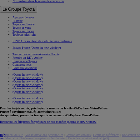
Nos métiers dans le réseau de concession
Le Groupe Toyota
A propos de nous
Histoire
Toyota en Europe
Toyota et vous
Toyota en France
Toujours plus loin
KINTO, la solution de mobilité sans contrainte
Espace Presse
(Opens in new window)
Trouvez votre concessionnaire Toyota
Prendre un RDV Atelier
Essayez une Toyota
Contactez-nous
Foire aux questions
(Opens in new window)
(Opens in new window)
(Opens in new window)
(Opens in new window)
(Opens in new window)
(Opens in new window)
(Opens in new window)
(Opens in new window)
Pour les trajets courts, privilégiez la marche ou le vélo #SeDéplacerMoinsPolluer
Pensez à covoiturer #SeDéplacerMoinsPolluer
Au quotidien, prenez les transports en commun #SeDéplacerMoinsPolluer
Retrouvez les étiquettes énergétiques de nos modèles
(Opens in new window)
Réglement du site
|
Vos informations personnelles
|
Gestion des cookies
|
Centre de préférences
|
Déclaration de
confidentialité
|
Règlement européen sur les données
|
Code de conduite
download (pdf(