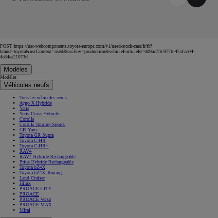
POST https://usc-webcomponents.toyota-europe.com/v1/used-stock-cars/fr/fr?
brand=toyota&uscContext=used&uscEnv=production&vehicleForSaleId=0d9ac7fb-977b-47af-aa04-
4e84ea21073d
Modèles
Modèles
Véhicules neufs
Tous les véhicules neufs
Aygo X Hybride
Yaris
Yaris Cross Hybride
Corolla
Corolla Touring Sports
GR Yaris
Toyota GR Supra
Toyota C-HR
Toyota C-HR+
RAV4
RAV4 Hybride Rechargeable
Prius Hybride Rechargeable
Toyota bZ4X
Toyota bZ4X Touring
Land Cruiser
Hilux
PROACE CITY
PROACE
PROACE Verso
PROACE MAX
Mirai