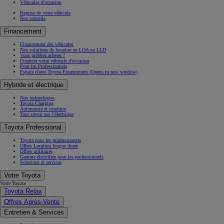
Véhicules d'occasion
Reprise de votre véhicule
Nos conseils
Financement
Financement des véhicules
Nos solutions de location en LOA ou LLD
Vous préférez acheter ?
Financez votre véhicule d'occasion
Pour les Professionnels
Espace client Toyota Financement
(Opens in new window)
Hybride et électrique
Nos technologies
Toyota Charging
Autonomie et conduite
Tout savoir sur l’électrique
Toyota Professional
Toyota pour les professionnels
Offres Location longue durée
Offres utilitaires
Gamme électrifiée pour les professionnels
Solutions et services
Votre Toyota
Votre Toyota
Toyota Relax
Offres Après-Vente
Entretien & Services