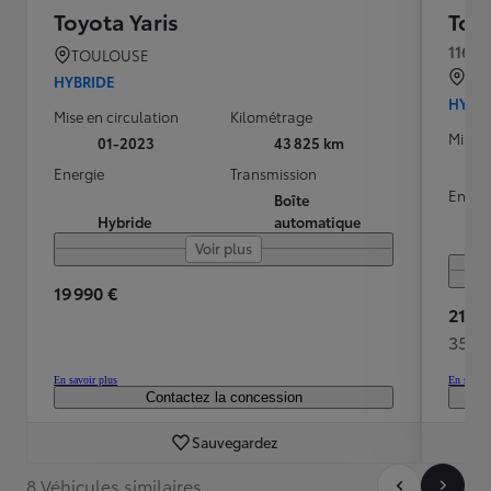
Toyota Yaris
Toyo
116h C
TOULOUSE
BRE
HYBRIDE
HYBR
Mise en circulation
Kilométrage
Mise e
01-2023
43 825 km
Energie
Transmission
Energ
Boîte
Hybride
automatique
Voir plus
19 990 €
21 48
350 
En savoir plus
En savoir
Contactez la concession
Sauvegardez
8 Véhicules similaires