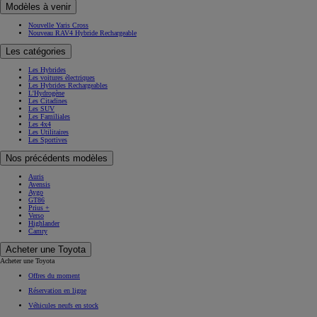
Modèles à venir
Nouvelle Yaris Cross
Nouveau RAV4 Hybride Rechargeable
Les catégories
Les Hybrides
Les voitures électriques
Les Hybrides Rechargeables
L'Hydrogène
Les Citadines
Les SUV
Les Familiales
Les 4x4
Les Utilitaires
Les Sportives
Nos précédents modèles
Auris
Avensis
Aygo
GT86
Prius +
Verso
Highlander
Camry
Acheter une Toyota
Acheter une Toyota
Offres du moment
Réservation en ligne
Véhicules neufs en stock