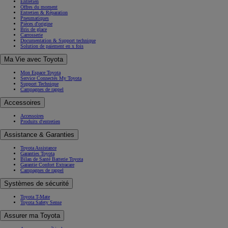
Entretien
Offres du moment
Entretien & Réparation
Pneumatiques
Pièces d'origine
Bris de glace
Carrosserie
Documentation & Support technique
Solution de paiement en x fois
Ma Vie avec Toyota
Mon Espace Toyota
Service Connectés My Toyota
Support Technique
Campagnes de rappel
Accessoires
Accessoires
Produits d'entretien
Assistance & Garanties
Toyota Assistance
Garanties Toyota
Bilan de Santé Batterie Toyota
Garantie Confort Extracare
Campagnes de rappel
Systèmes de sécurité
Toyota T-Mate
Toyota Safety Sense
Assurer ma Toyota