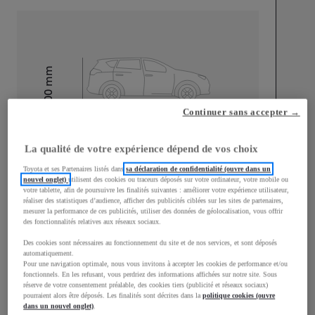
mm
1 500
Hauteur
Continuer sans accepter →
Longueur
3 940
mm
La qualité de votre expérience dépend de vos choix
Toyota et ses Partenaires listés dans
sa déclaration de confidentialité (ouvre dans un
nouvel onglet)
utilisent des cookies ou traceurs déposés sur votre ordinateur, votre mobile ou
votre tablette, afin de poursuivre les finalités suivantes : améliorer votre expérience utilisateur,
réaliser des statistiques d’audience, afficher des publicités ciblées sur les sites de partenaires,
mesurer la performance de ces publicités, utiliser des données de géolocalisation, vous offrir
des fonctionnalités relatives aux réseaux sociaux.
Largeur
1 745
mm
Des cookies sont nécessaires au fonctionnement du site et de nos services, et sont déposés
automatiquement.
Pour une navigation optimale, nous vous invitons à accepter les cookies de performance et/ou
fonctionnels. En les refusant, vous perdriez des informations affichées sur notre site. Sous
réserve de votre consentement préalable, des cookies tiers (publicité et réseaux sociaux)
pourraient alors être déposés. Les finalités sont décrites dans la
politique cookies (ouvre
Consommation mixte
dans un nouvel onglet)
.