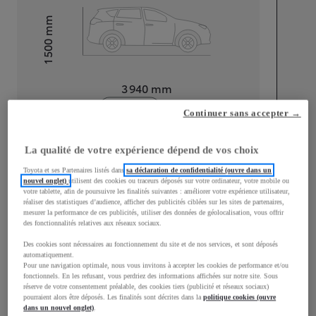
mm
1 500
Hauteur
Longueur
3 940
mm
Continuer sans accepter →
La qualité de votre expérience dépend de vos choix
Toyota et ses Partenaires listés dans
sa déclaration de confidentialité (ouvre dans un
nouvel onglet)
utilisent des cookies ou traceurs déposés sur votre ordinateur, votre mobile ou
Largeur
1 745
mm
votre tablette, afin de poursuivre les finalités suivantes : améliorer votre expérience utilisateur,
réaliser des statistiques d’audience, afficher des publicités ciblées sur les sites de partenaires,
mesurer la performance de ces publicités, utiliser des données de géolocalisation, vous offrir
des fonctionnalités relatives aux réseaux sociaux.
Des cookies sont nécessaires au fonctionnement du site et de nos services, et sont déposés
Consommation mixte
automatiquement.
Pour une navigation optimale, nous vous invitons à accepter les cookies de performance et/ou
fonctionnels. En les refusant, vous perdriez des informations affichées sur notre site. Sous
Consommation mixte
4,3
L/100 km
réserve de votre consentement préalable, des cookies tiers (publicité et réseaux sociaux)
Émissions CO2
98
g/km
pourraient alors être déposés. Les finalités sont décrites dans la
politique cookies (ouvre
dans un nouvel onglet)
.