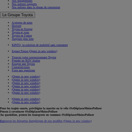
Nos engagements
Nos métiers supports
Nos métiers dans le réseau de concession
Le Groupe Toyota
A propos de nous
Histoire
Toyota en Europe
Toyota et vous
Toyota en France
Toujours plus loin
KINTO, la solution de mobilité sans contrainte
Espace Presse
(Opens in new window)
Trouvez votre concessionnaire Toyota
Prendre un RDV Atelier
Essayez une Toyota
Contactez-nous
Foire aux questions
(Opens in new window)
(Opens in new window)
(Opens in new window)
(Opens in new window)
(Opens in new window)
(Opens in new window)
(Opens in new window)
(Opens in new window)
Pour les trajets courts, privilégiez la marche ou le vélo #SeDéplacerMoinsPolluer
Pensez à covoiturer #SeDéplacerMoinsPolluer
Au quotidien, prenez les transports en commun #SeDéplacerMoinsPolluer
Retrouvez les étiquettes énergétiques de nos modèles
(Opens in new window)