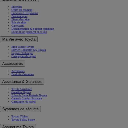
Entretien
Offres du moment
Entretien & Réparation
Pneumatiques
Pièces d'origine
Bris de glace
Carrosserie
Documentation & Support technique
Solution de paiement en x fois
Ma Vie avec Toyota
Mon Espace Toyota
Service Connectés My Toyota
Support Technique
Campagnes de rappel
Accessoires
Accessoires
Produits d'entretien
Assistance & Garanties
Toyota Assistance
Garanties Toyota
Bilan de Santé Batterie Toyota
Garantie Confort Extracare
Campagnes de rappel
Systèmes de sécurité
Toyota T-Mate
Toyota Safety Sense
Assurer ma Toyota