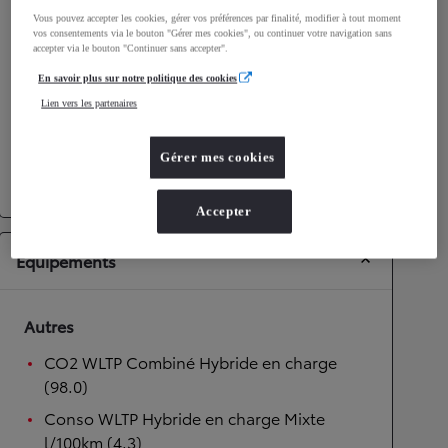
Vous pouvez accepter les cookies, gérer vos préférences par finalité, modifier à tout moment
Performances
vos consentements via le bouton "Gérer mes cookies", ou continuer votre navigation sans
accepter via le bouton "Continuer sans accepter".
Vitesse maximale
175
km/h
En savoir plus sur notre politique des cookies
Accélération 0-100km/h
9,7
secondes
Lien vers les partenaires
Transmission
Gérer mes cookies
Transmission
Boîte automatique
Accepter
Équipements
Autres
CO2 WLTP Combiné Hybride en charge
(98.0)
Conso WLTP Hybride en charge Mixte
l/100km (4.3)