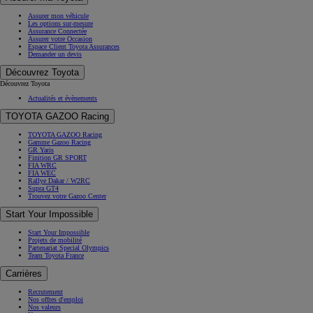
Assurer mon véhicule
Les options sur-mesure
Assurance Connectée
Assurer votre Occasion
Espace Client Toyota Assurances
Demander un devis
Découvrez Toyota
Découvrez Toyota
Actualités et évènements
TOYOTA GAZOO Racing
TOYOTA GAZOO Racing
Gamme Gazoo Racing
GR Yaris
Finition GR SPORT
FIA WRC
FIA WEC
Rallye Dakar / W2RC
Supra GT4
Trouvez votre Gazoo Center
Start Your Impossible
Start Your Impossible
Projets de mobilité
Partenariat Special Olympics
Team Toyota France
Carrières
Recrutement
Nos offres d'emploi
Nos valeurs