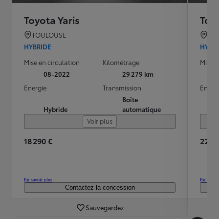
Toyota Yaris
Toyo
TOULOUSE
TO
HYBRIDE
HYBR
Mise en circulation
Kilométrage
Mise e
08-2022
29 279 km
Energie
Transmission
Energ
Boîte
Hybride
automatique
Voir plus
18 290 €
22 28
En savoir plus
En savoir
Contactez la concession
Sauvegardez