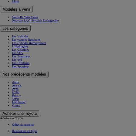
Mirai
Modèles à venir
Nouvelle Yaris Cross
Nouveau RAV4 Hybride Rechargeable
Les catégories
Les Hybrides
Les voitures électriques
Les Hybrides Rechargeables
L'Hydrogène
Les Citadines
Les SUV
Les Familiales
Les 4x4
Les Utilitaires
Les Sportives
Nos précédents modèles
Auris
Avensis
Aygo
GT86
Prius +
Verso
Highlander
Camry
Acheter une Toyota
Acheter une Toyota
Offres du moment
Réservation en ligne