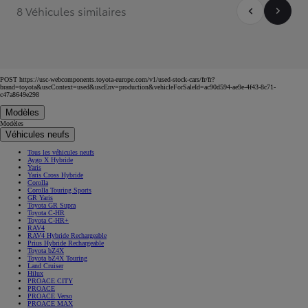
8 Véhicules similaires
POST https://usc-webcomponents.toyota-europe.com/v1/used-stock-cars/fr/fr?
brand=toyota&uscContext=used&uscEnv=production&vehicleForSaleId=ac90d594-ae9e-4f43-8c71-
c47a8649e298
Modèles
Modèles
Véhicules neufs
Tous les véhicules neufs
Aygo X Hybride
Yaris
Yaris Cross Hybride
Corolla
Corolla Touring Sports
GR Yaris
Toyota GR Supra
Toyota C-HR
Toyota C-HR+
RAV4
RAV4 Hybride Rechargeable
Prius Hybride Rechargeable
Toyota bZ4X
Toyota bZ4X Touring
Land Cruiser
Hilux
PROACE CITY
PROACE
PROACE Verso
PROACE MAX