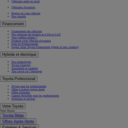
Véhicules neufs en stock
Véhicules d'occasion
Reprise de votre véhicule
Nos conseils
Financement
Financement des véhicules
Nos solutions de location en LOA ou LLD
Vous préférez acheter ?
Financez votre véhicule d'occasion
Pour les Professionnels
Espace client Toyota Financement
(Opens in new window)
Hybride et électrique
Nos technologies
Toyota Charging
Autonomie et conduite
Tout savoir sur l’électrique
Toyota Professional
Toyota pour les professionnels
Offres Location longue durée
Offres utilitaires
Gamme électrifiée pour les professionnels
Solutions et services
Votre Toyota
Votre Toyota
Toyota Relax
Offres Après-Vente
Entretien & Services