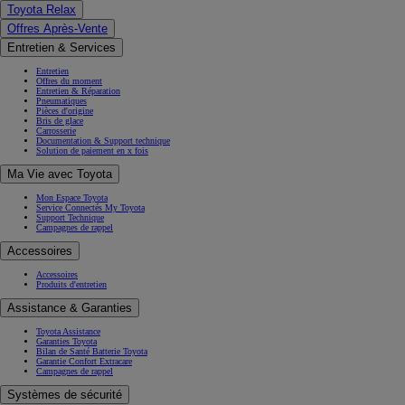
Toyota Relax
Offres Après-Vente
Entretien & Services
Entretien
Offres du moment
Entretien & Réparation
Pneumatiques
Pièces d'origine
Bris de glace
Carrosserie
Documentation & Support technique
Solution de paiement en x fois
Ma Vie avec Toyota
Mon Espace Toyota
Service Connectés My Toyota
Support Technique
Campagnes de rappel
Accessoires
Accessoires
Produits d'entretien
Assistance & Garanties
Toyota Assistance
Garanties Toyota
Bilan de Santé Batterie Toyota
Garantie Confort Extracare
Campagnes de rappel
Systèmes de sécurité