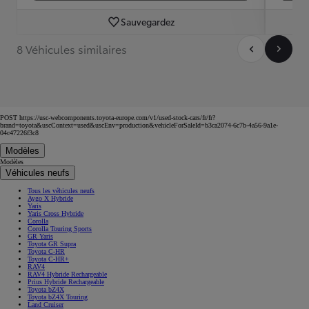
Sauvegardez
8 Véhicules similaires
POST https://usc-webcomponents.toyota-europe.com/v1/used-stock-cars/fr/fr?
brand=toyota&uscContext=used&uscEnv=production&vehicleForSaleId=b3ca2074-6c7b-4a56-9a1e-
04c47226f3c8
Modèles
Modèles
Véhicules neufs
Tous les véhicules neufs
Aygo X Hybride
Yaris
Yaris Cross Hybride
Corolla
Corolla Touring Sports
GR Yaris
Toyota GR Supra
Toyota C-HR
Toyota C-HR+
RAV4
RAV4 Hybride Rechargeable
Prius Hybride Rechargeable
Toyota bZ4X
Toyota bZ4X Touring
Land Cruiser