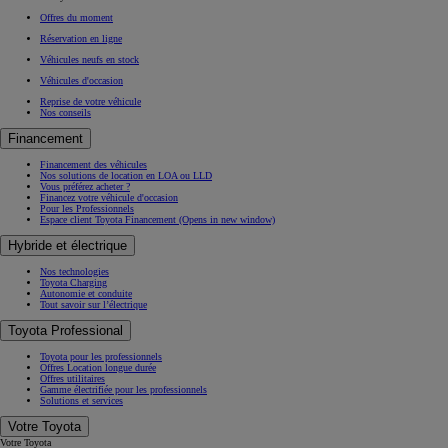
Offres du moment
Réservation en ligne
Véhicules neufs en stock
Véhicules d'occasion
Reprise de votre véhicule
Nos conseils
Financement
Financement des véhicules
Nos solutions de location en LOA ou LLD
Vous préférez acheter ?
Financez votre véhicule d'occasion
Pour les Professionnels
Espace client Toyota Financement
(Opens in new window)
Hybride et électrique
Nos technologies
Toyota Charging
Autonomie et conduite
Tout savoir sur l’électrique
Toyota Professional
Toyota pour les professionnels
Offres Location longue durée
Offres utilitaires
Gamme électrifiée pour les professionnels
Solutions et services
Votre Toyota
Votre Toyota