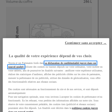
Volume du coffre
286
L
mm
1 500
Hauteur
Continuer sans accepter →
Longueur
3 940
mm
La qualité de votre expérience dépend de vos choix
Toyota et ses Partenaires listés dans
sa déclaration de confidentialité (ouvre dans un
nouvel onglet)
utilisent des cookies ou traceurs déposés sur votre ordinateur, votre mobile ou
votre tablette, afin de poursuivre les finalités suivantes : améliorer votre expérience utilisateur,
réaliser des statistiques d’audience, afficher des publicités ciblées sur les sites de partenaires,
mesurer la performance de ces publicités, utiliser des données de géolocalisation, vous offrir
des fonctionnalités relatives aux réseaux sociaux.
Largeur
1 745
mm
Des cookies sont nécessaires au fonctionnement du site et de nos services, et sont déposés
automatiquement.
Pour une navigation optimale, nous vous invitons à accepter les cookies de performance et/ou
fonctionnels. En les refusant, vous perdriez des informations affichées sur notre site. Sous
réserve de votre consentement préalable, des cookies tiers (publicité et réseaux sociaux)
pourraient alors être déposés. Les finalités sont décrites dans la
politique cookies (ouvre
dans un nouvel onglet)
.