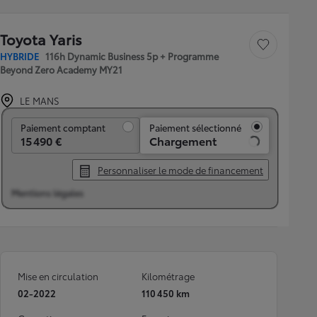
Toyota Yaris
Sauvegarder le véh
HYBRIDE
116h Dynamic Business 5p + Programme
Beyond Zero Academy MY21
LE MANS
Paiement comptant
Paiement comptant
Paiement sélectionné
15 490 €
Chargement
Personnaliser le mode de financement
Mentions légales
Mise en circulation
Kilométrage
02-2022
110 450 km