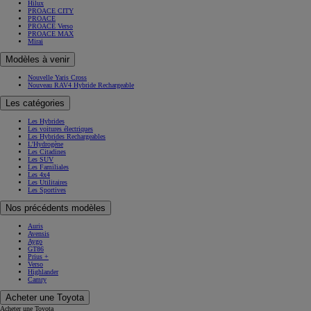
Hilux
PROACE CITY
PROACE
PROACE Verso
PROACE MAX
Mirai
Modèles à venir
Nouvelle Yaris Cross
Nouveau RAV4 Hybride Rechargeable
Les catégories
Les Hybrides
Les voitures électriques
Les Hybrides Rechargeables
L'Hydrogène
Les Citadines
Les SUV
Les Familiales
Les 4x4
Les Utilitaires
Les Sportives
Nos précédents modèles
Auris
Avensis
Aygo
GT86
Prius +
Verso
Highlander
Camry
Acheter une Toyota
Acheter une Toyota