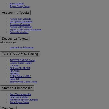
Toyota T-Mate
Toyota Safety Sense
Assurer ma Toyota
Assurer mon véhicule
Les options sur-mesure
Assurance Connectée
Assurer votre Occasion
Espace Client Toyota Assurances
Demander un devis
Découvrez Toyota
Découvrez Toyota
Actualités et évènements
TOYOTA GAZOO Racing
TOYOTA GAZOO Racing
Gamme Gazoo Racing
GR Yaris
Finition GR SPORT
FIA WRC
FIA WEC
Rallye Dakar / W2RC
Supra GT4
Trouvez votre Gazoo Center
Start Your Impossible
Start Your Impossible
Projets de mobilité
Partenariat Special Olympics
Team Toyota France
Carrières