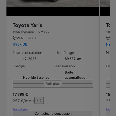
Toyota Yaris
Toyo
116h Dynamic 5p MY22
116h 
VENISSIEUX
VE
HYBRIDE
HYBR
Mise en circulation
Kilométrage
Mise e
12-2023
89 357 km
Energie
Transmission
Energ
Boîte
Hybride Essence
automatique
Voir plus
17 799 €
16 39
257 €/mois
259 
En savoir plus
En savoir
Contactez la concession