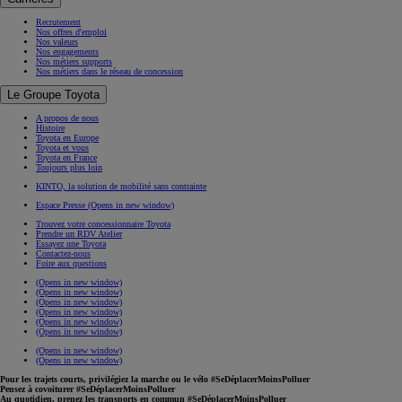
Recrutement
Nos offres d'emploi
Nos valeurs
Nos engagements
Nos métiers supports
Nos métiers dans le réseau de concession
Le Groupe Toyota
A propos de nous
Histoire
Toyota en Europe
Toyota et vous
Toyota en France
Toujours plus loin
KINTO, la solution de mobilité sans contrainte
Espace Presse
(Opens in new window)
Trouvez votre concessionnaire Toyota
Prendre un RDV Atelier
Essayez une Toyota
Contactez-nous
Foire aux questions
(Opens in new window)
(Opens in new window)
(Opens in new window)
(Opens in new window)
(Opens in new window)
(Opens in new window)
(Opens in new window)
(Opens in new window)
Pour les trajets courts, privilégiez la marche ou le vélo #SeDéplacerMoinsPolluer
Pensez à covoiturer #SeDéplacerMoinsPolluer
Au quotidien, prenez les transports en commun #SeDéplacerMoinsPolluer