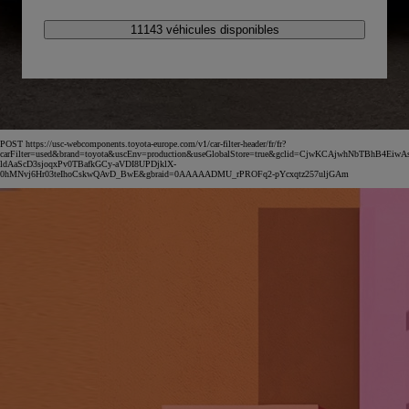
11143 véhicules disponibles
POST https://usc-webcomponents.toyota-europe.com/v1/car-filter-header/fr/fr?
carFilter=used&brand=toyota&uscEnv=production&useGlobalStore=true&gclid=CjwKCAjwhNbTBhB4EiwA
ldAaScD3sjoqxPv0TBafkGCy-aVDI8UPDjklX-
0hMNvj6Hr03teIhoCskwQAvD_BwE&gbraid=0AAAAADMU_rPROFq2-pYcxqtz257uljGAm