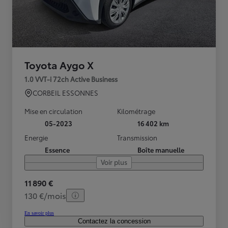
Toyota Aygo X
1.0 VVT-i 72ch Active Business
CORBEIL ESSONNES
Mise en circulation
Kilométrage
05-2023
16 402 km
Energie
Transmission
Essence
Boîte manuelle
Voir plus
11 890 €
130 €/mois
En savoir plus
Contactez la concession