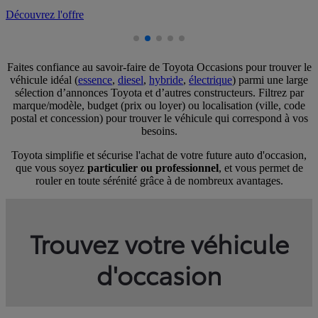
D
Faites confiance au savoir-faire de Toyota Occasions pour trouver le
véhicule idéal (
essence
,
diesel
,
hybride
,
électrique
) parmi une large
sélection d’annonces Toyota et d’autres constructeurs. Filtrez par
marque/modèle, budget (prix ou loyer) ou localisation (ville, code
postal et concession) pour trouver le véhicule qui correspond à vos
besoins.
Toyota simplifie et sécurise l'achat de votre future auto d'occasion,
que vous soyez
particulier ou professionnel
, et vous permet de
rouler en toute sérénité grâce à de nombreux avantages.
Trouvez votre véhicule
d'occasion