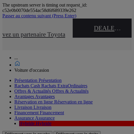
The upstream server is timing out request_id:
c52e0b0070de554ac58d6f689339e262
Passer au contenu suivant
(Press Enter)
DEALER NAME
uvez un partenaire Toyota
...
Voiture d'occasion
Présentation
Présentation
Rachats Cash
Rachats ExtraOrdinaires
Offres & Actualités
Offres & Actualités
Avantages
Avantages
Réservation en ligne
Réservation en ligne
Livraison
Livraison
Financement
Financement
Assurance
Assurance
Hybride
Hybride