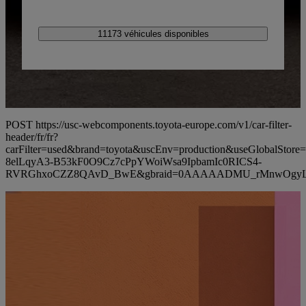
11173 véhicules disponibles
POST https://usc-webcomponents.toyota-europe.com/v1/car-filter-
header/fr/fr?
carFilter=used&brand=toyota&uscEnv=production&useGlobalS
8elLqyA3-B53kF0O9Cz7cPpYWoiWsa9IpbamIc0RICS4-
RVRGhxoCZZ8QAvD_BwE&gbraid=0AAAAADMU_rMnwOgyL