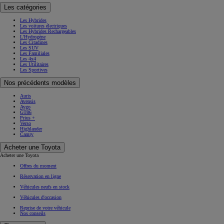
Les catégories
Les Hybrides
Les voitures électriques
Les Hybrides Rechargeables
L'Hydrogène
Les Citadines
Les SUV
Les Familiales
Les 4x4
Les Utilitaires
Les Sportives
Nos précédents modèles
Auris
Avensis
Aygo
GT86
Prius +
Verso
Highlander
Camry
Acheter une Toyota
Acheter une Toyota
Offres du moment
Réservation en ligne
Véhicules neufs en stock
Véhicules d'occasion
Reprise de votre véhicule
Nos conseils