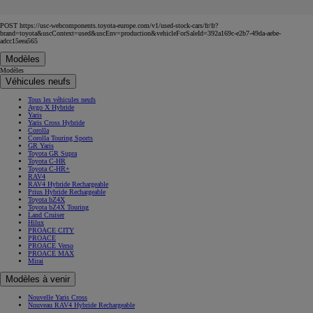
POST https://usc-webcomponents.toyota-europe.com/v1/used-stock-cars/fr/fr?
brand=toyota&uscContext=used&uscEnv=production&vehicleForSaleId=392a169c-e2b7-49da-aebe-
adcc15eea565
Modèles
Modèles
Véhicules neufs
Tous les véhicules neufs
Aygo X Hybride
Yaris
Yaris Cross Hybride
Corolla
Corolla Touring Sports
GR Yaris
Toyota GR Supra
Toyota C-HR
Toyota C-HR+
RAV4
RAV4 Hybride Rechargeable
Prius Hybride Rechargeable
Toyota bZ4X
Toyota bZ4X Touring
Land Cruiser
Hilux
PROACE CITY
PROACE
PROACE Verso
PROACE MAX
Mirai
Modèles à venir
Nouvelle Yaris Cross
Nouveau RAV4 Hybride Rechargeable