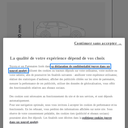
mm
1 500
Hauteur
Continuer sans accepter →
Longueur
3 940
mm
La qualité de votre expérience dépend de vos choix
Toyota et ses Partenaires listés dans
sa déclaration de confidentialité (ouvre dans un
nouvel onglet)
utilisent des cookies ou traceurs déposés sur votre ordinateur, votre mobile ou
votre tablette, afin de poursuivre les finalités suivantes : améliorer votre expérience utilisateur,
réaliser des statistiques d’audience, afficher des publicités ciblées sur les sites de partenaires,
mesurer la performance de ces publicités, utiliser des données de géolocalisation, vous offrir
des fonctionnalités relatives aux réseaux sociaux.
Largeur
1 745
mm
Des cookies sont nécessaires au fonctionnement du site et de nos services, et sont déposés
automatiquement.
Pour une navigation optimale, nous vous invitons à accepter les cookies de performance et/ou
fonctionnels. En les refusant, vous perdriez des informations affichées sur notre site. Sous
réserve de votre consentement préalable, des cookies tiers (publicité et réseaux sociaux)
pourraient alors être déposés. Les finalités sont décrites dans la
politique cookies (ouvre
Consommation mixte
dans un nouvel onglet)
.