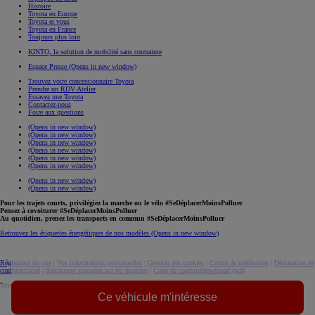
Histoire
Toyota en Europe
Toyota et vous
Toyota en France
Toujours plus loin
KINTO, la solution de mobilité sans contrainte
Espace Presse
(Opens in new window)
Trouvez votre concessionnaire Toyota
Prendre un RDV Atelier
Essayez une Toyota
Contactez-nous
Foire aux questions
(Opens in new window)
(Opens in new window)
(Opens in new window)
(Opens in new window)
(Opens in new window)
(Opens in new window)
(Opens in new window)
(Opens in new window)
Pour les trajets courts, privilégiez la marche ou le vélo #SeDéplacerMoinsPolluer
Pensez à covoiturer #SeDéplacerMoinsPolluer
Au quotidien, prenez les transports en commun #SeDéplacerMoinsPolluer
Retrouvez les étiquettes énergétiques de nos modèles
(Opens in new window)
Réglement du site
|
Vos informations personnelles
|
Gestion des cookies
|
Centre de préférences
|
Déclaration de
confidentialité
|
Règlement européen sur les données
|
Code de conduite
download (pdf(
Toyota. Tous droits réservés. © 2026
Ce véhicule m'intéresse
Informations légales
Accessibilité : non conforme