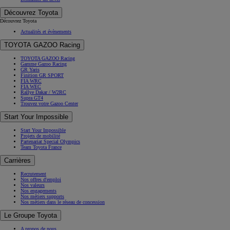
Découvrez Toyota
Découvrez Toyota
Actualités et évènements
TOYOTA GAZOO Racing
TOYOTA GAZOO Racing
Gamme Gazoo Racing
GR Yaris
Finition GR SPORT
FIA WRC
FIA WEC
Rallye Dakar / W2RC
Supra GT4
Trouvez votre Gazoo Center
Start Your Impossible
Start Your Impossible
Projets de mobilité
Partenariat Special Olympics
Team Toyota France
Carrières
Recrutement
Nos offres d'emploi
Nos valeurs
Nos engagements
Nos métiers supports
Nos métiers dans le réseau de concession
Le Groupe Toyota
A propos de nous