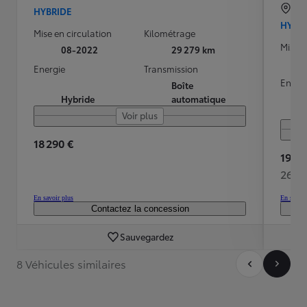
AR
HYBRIDE
HYBR
Mise en circulation
Kilométrage
Mise e
08-2022
29 279 km
Energie
Transmission
Energ
Boîte
Hybride
automatique
Voir plus
18 290 €
19 99
269 
En savoir plus
En savoir
Contactez la concession
Sauvegardez
8 Véhicules similaires