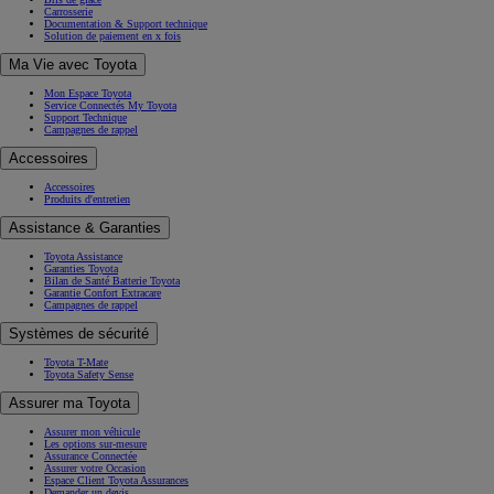
Carrosserie
Documentation & Support technique
Solution de paiement en x fois
Ma Vie avec Toyota
Mon Espace Toyota
Service Connectés My Toyota
Support Technique
Campagnes de rappel
Accessoires
Accessoires
Produits d'entretien
Assistance & Garanties
Toyota Assistance
Garanties Toyota
Bilan de Santé Batterie Toyota
Garantie Confort Extracare
Campagnes de rappel
Systèmes de sécurité
Toyota T-Mate
Toyota Safety Sense
Assurer ma Toyota
Assurer mon véhicule
Les options sur-mesure
Assurance Connectée
Assurer votre Occasion
Espace Client Toyota Assurances
Demander un devis