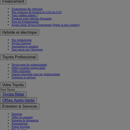
Financement
Financement des véhicules
Nos solutions de location en LOA ou LLD
Vous préférez acheter ?
Financez votre véhicule d'occasion
Pour les Professionnels
Espace client Toyota Financement
(Opens in new window)
Hybride et électrique
Nos technologies
Toyota Charging
Autonomie et conduite
Tout savoir sur l’électrique
Toyota Professional
Toyota pour les professionnels
Offres Location longue durée
Offres utilitaires
Gamme électrifiée pour les professionnels
Solutions et services
Votre Toyota
Votre Toyota
Toyota Relax
Offres Après-Vente
Entretien & Services
Entretien
Offres du moment
Entretien & Réparation
Pneumatiques
Pièces d'origine
Bris de glace