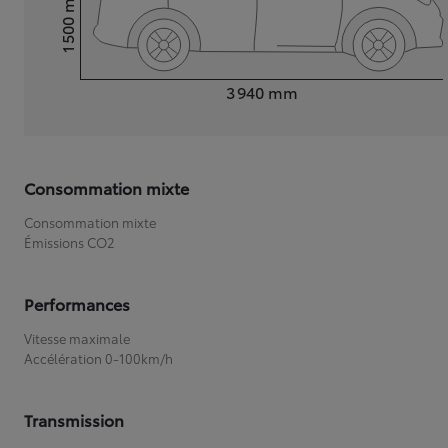
1 500
Hauteur
Longueur
3 940
mm
Consommation mixte
Consommation mixte
Émissions CO2
Performances
Vitesse maximale
Accélération 0-100km/h
Transmission