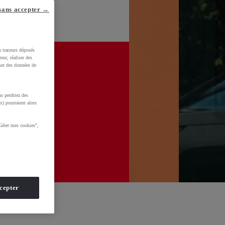
sans accepter →
u traceurs déposés
eur, réaliser des
iser des données de
s perdriez des
x) pourraient alors
Gérer mes cookies",
cepter