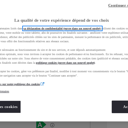
Continuer 
La qualité de votre expérience dépend de vos choix
rtenaires listés dans
sa déclaration de confidentialité (ouvre dans un nouvel onglet)
utilisent des cookies o
teur, votre mobile ou votre tablette, afin de poursuivre les finalités suivantes : améliorer votre expérience utilisat
udience, afficher des publicités ciblées sur les sites de partenaires, mesurer la performance de ces publicités, util
 vous offrir des fonctionnalités relatives aux réseaux sociaux.
t nécessaires au fonctionnement du site et de nos services, et sont déposés automatiquement.
tion optimale, nous vous invitons à accepter les cookies de performance et/ou fonctionnels. En les refusant, vou
ichées sur notre site. Sous réserve de votre consentement préalable, des cookies tiers (publicité et réseaux sociau
s finalités sont décrites dans la
politique cookies (ouvre dans un nouvel onglet)
.
epter les cookies, gérer vos préférences par finalité, modifier à tout moment vos consentements via le bouton "
Services
Concession
re navigation sans accepter via le bouton "Continuer sans accepter".
s sur notre politique des cookies
rtenaires
Energie
oyota Occasions
Hybride Essence
es cookies
Ac
Étiquette énergétique