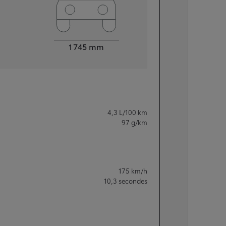
Largeur
1 745
mm
4,3
L/100 km
97
g/km
175
km/h
10,3
secondes