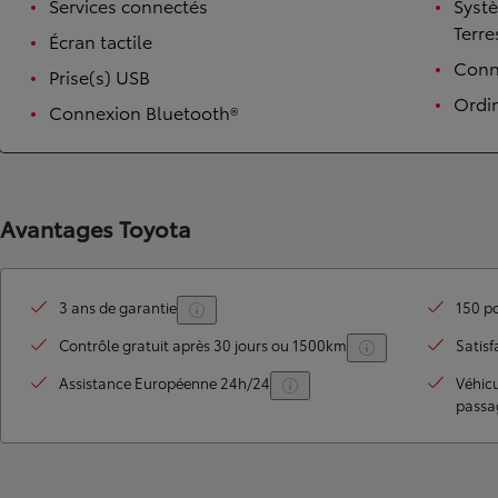
Services connectés
Syst
Terre
Écran tactile
Conne
Prise(s) USB
Ordi
Connexion Bluetooth®
Avantages Toyota
TOYOTA C-HR
HYBRIDE OU HYBRIDE RECHARGEABLE
Disponible rapidement
3 ans de garantie
150 po
Contrôle gratuit après 30 jours ou 1500km
Satisf
Assistance Européenne 24h/24
Véhic
passa