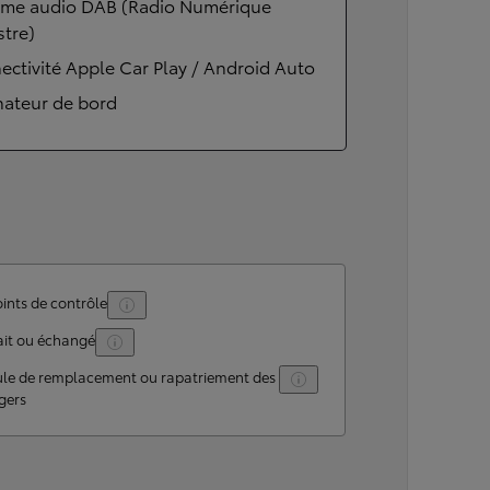
ème audio DAB (Radio Numérique
stre)
ctivité Apple Car Play / Android Auto
nateur de bord
ints de contrôle
ait ou échangé
ule de remplacement ou rapatriement des
gers