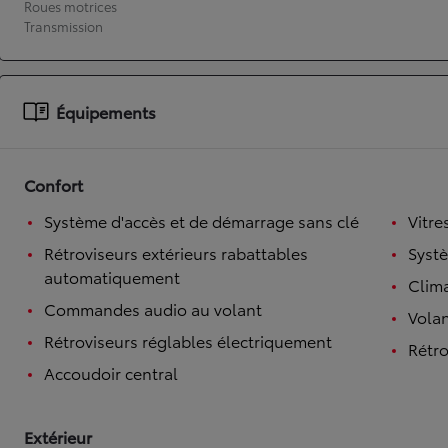
Roues motrices
Transmission
À partir de 19 700 €
Nouvelle Yaris Cross
HYBRIDE
Disponible prochainement
Équipements
Confort
Système d'accès et de démarrage sans clé
Vitre
Rétroviseurs extérieurs rabattables
Syst
automatiquement
Clim
Commandes audio au volant
Volan
Rétroviseurs réglables électriquement
Rétro
Accoudoir central
Extérieur