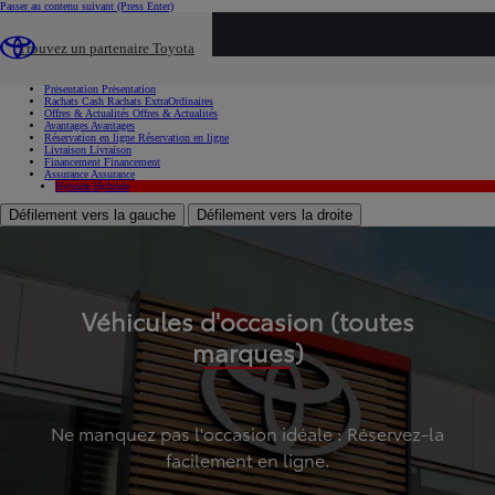
Passer au contenu suivant
(Press Enter)
...
Trouvez un partenaire Toyota
Voiture d'occasion
Présentation
Présentation
Rachats Cash
Rachats ExtraOrdinaires
Offres & Actualités
Offres & Actualités
Avantages
Avantages
Réservation en ligne
Réservation en ligne
Livraison
Livraison
Financement
Financement
Assurance
Assurance
Hybride
Hybride
Défilement vers la gauche
Défilement vers la droite
Véhicules d'occasion (toutes
marques)
Ne manquez pas l'occasion idéale : Réservez-la
facilement en ligne.