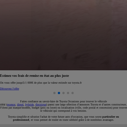
Réservez en ligne votre occasion pour 1€ seulement
Réservez en ligne
Faites confiance au savoir-faire de Toyota Occasions pour trouver le véhicule
idéal (
essence
,
diesel
,
hybride
,
électrique
) parmi une large sélection d’annonces Toyota et d’autres constructeurs.
Filtrez par marque/modèle, budget (prix ou loyer) ou localisation (ville, code postal et concession) pour trouver
le véhicule qui correspond à vos besoins.
Toyota simplifie et sécurise l'achat de votre future auto d'occasion, que vous soyez
particulier ou
professionnel
, et vous permet de rouler en toute sérénité grâce à de nombreux avantages.