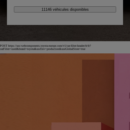
11146 véhicules disponibles
POST https://usc-webcomponents.toyota-europe.com/v1/car-filter-header/fr/fr?
carFilter=used&brand=toyota&uscEnv=production&useGlobalStore=true