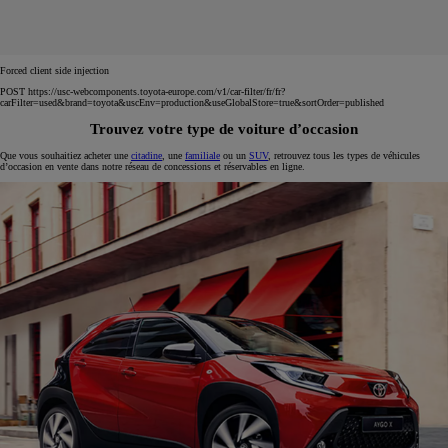
Forced client side injection
POST https://usc-webcomponents.toyota-europe.com/v1/car-filter/fr/fr?
carFilter=used&brand=toyota&uscEnv=production&useGlobalStore=true&sortOrder=published
Trouvez votre type de voiture d’occasion
Que vous souhaitiez acheter une
citadine
, une
familiale
ou un
SUV
, retrouvez tous les types de véhicules
d’occasion en vente dans notre réseau de concessions et réservables en ligne.