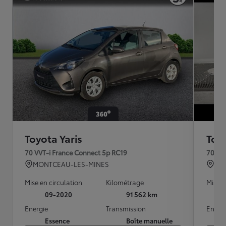
Toyota Yaris
Toyo
70 VVT-i France Connect 5p RC19
70 VV
MONTCEAU-LES-MINES
RIL
Mise en circulation
Kilométrage
Mise e
09-2020
91 562 km
Energie
Transmission
Energ
Essence
Boîte manuelle