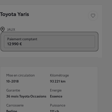
Toyota Yaris
Sauvegarder le véh
JAUX
Prix mensuel
Paiement comptant
12 990 €
Mise en circulation
Kilométrage
10-2018
93 221 km
Garantie
Energie
36 mois Toyota Occasions
Essence
Carrosserie
Puissance
Berline
111 ch