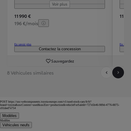
Voir plus
11 990 €
11 49
196 €/mois
En savoir plus
En savoir
Contactez la concession
Sauvegardez
8 Véhicules similaires
POST https://usc-webcomponents.toyota-europe.com/v1/used-stock-cars/fr/fr?
brand=toyota&uscContext=used&uscEnv=production&vehicleForSaleId=727e5b46-989d-4776-8875-
c01deef7e754
Modèles
Modèles
Véhicules neufs