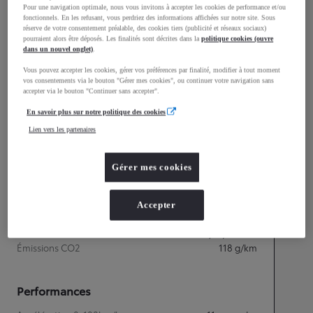
Pour une navigation optimale, nous vous invitons à accepter les cookies de performance et/ou
1 510
Hauteur
fonctionnels. En les refusant, vous perdriez des informations affichées sur notre site. Sous
réserve de votre consentement préalable, des cookies tiers (publicité et réseaux sociaux)
pourraient alors être déposés. Les finalités sont décrites dans la
politique cookies (ouvre
dans un nouvel onglet)
.
Longueur
3 945
mm
Vous pouvez accepter les cookies, gérer vos préférences par finalité, modifier à tout moment
vos consentements via le bouton "Gérer mes cookies", ou continuer votre navigation sans
accepter via le bouton "Continuer sans accepter".
En savoir plus sur notre politique des cookies
Lien vers les partenaires
Gérer mes cookies
Accepter
Consommation mixte
Consommation mixte
5,1
L/100 km
Émissions CO2
118
g/km
Performances