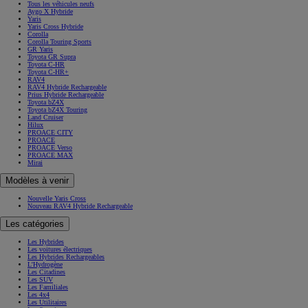
Tous les véhicules neufs
Aygo X Hybride
Yaris
Yaris Cross Hybride
Corolla
Corolla Touring Sports
GR Yaris
Toyota GR Supra
Toyota C-HR
Toyota C-HR+
RAV4
RAV4 Hybride Rechargeable
Prius Hybride Rechargeable
Toyota bZ4X
Toyota bZ4X Touring
Land Cruiser
Hilux
PROACE CITY
PROACE
PROACE Verso
PROACE MAX
Mirai
Modèles à venir
Nouvelle Yaris Cross
Nouveau RAV4 Hybride Rechargeable
Les catégories
Les Hybrides
Les voitures électriques
Les Hybrides Rechargeables
L'Hydrogène
Les Citadines
Les SUV
Les Familiales
Les 4x4
Les Utilitaires