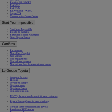
Finition GR SPORT
FIA WRC
FIA WEC
Rallye Dakar / W2RC
Supra GT4
Trouvez votre Gazoo Center
Start Your Impossible
Start Your Impossible
Projets de mobilité
Partenariat Special Olympics
Team Toyota France
Carrières
Recrutement
Nos offres d'emploi
Nos valeurs
Nos engagements
Nos métiers supports
Nos métiers dans le réseau de concession
Le Groupe Toyota
A propos de nous
Histoire
Toyota en Europe
Toyota et vous
Toyota en France
Toujours plus loin
KINTO, la solution de mobilité sans contrainte
Espace Presse
(Opens in new window)
Trouvez votre concessionnaire Toyota
Prendre un RDV Atelier