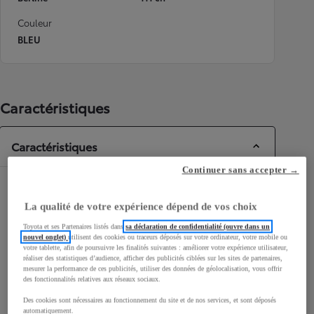
Couleur
BLEU
Caractéristiques
Caractéristiques
Continuer sans accepter →
Dimensions & Carrosserie
La qualité de votre expérience dépend de vos choix
Portes
5
Toyota et ses Partenaires listés dans
sa déclaration de confidentialité (ouvre dans un
Places
5
nouvel onglet)
utilisent des cookies ou traceurs déposés sur votre ordinateur, votre mobile ou
votre tablette, afin de poursuivre les finalités suivantes : améliorer votre expérience utilisateur,
réaliser des statistiques d’audience, afficher des publicités ciblées sur les sites de partenaires,
mesurer la performance de ces publicités, utiliser des données de géolocalisation, vous offrir
des fonctionnalités relatives aux réseaux sociaux.
Des cookies sont nécessaires au fonctionnement du site et de nos services, et sont déposés
mm
automatiquement.