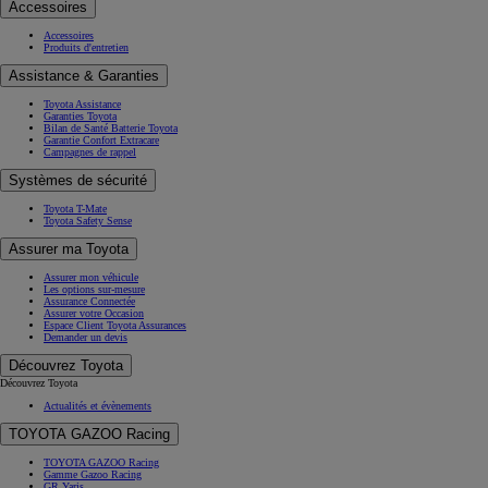
Accessoires
Accessoires
Produits d'entretien
Assistance & Garanties
Toyota Assistance
Garanties Toyota
Bilan de Santé Batterie Toyota
Garantie Confort Extracare
Campagnes de rappel
Systèmes de sécurité
Toyota T-Mate
Toyota Safety Sense
Assurer ma Toyota
Assurer mon véhicule
Les options sur-mesure
Assurance Connectée
Assurer votre Occasion
Espace Client Toyota Assurances
Demander un devis
Découvrez Toyota
Découvrez Toyota
Actualités et évènements
TOYOTA GAZOO Racing
TOYOTA GAZOO Racing
Gamme Gazoo Racing
GR Yaris