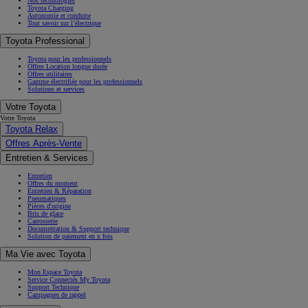
Nos technologies
Toyota Charging
Autonomie et conduite
Tout savoir sur l’électrique
Toyota Professional
Toyota pour les professionnels
Offres Location longue durée
Offres utilitaires
Gamme électrifiée pour les professionnels
Solutions et services
Votre Toyota
Votre Toyota
Toyota Relax
Offres Après-Vente
Entretien & Services
Entretien
Offres du moment
Entretien & Réparation
Pneumatiques
Pièces d'origine
Bris de glace
Carrosserie
Documentation & Support technique
Solution de paiement en x fois
Ma Vie avec Toyota
Mon Espace Toyota
Service Connectés My Toyota
Support Technique
Campagnes de rappel