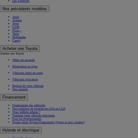
Les Sportives
Nos précédents modèles
Auris
Avensis
Aygo
GT86
Prius +
Verso
Highlander
Camry
Acheter une Toyota
Acheter une Toyota
Offres du moment
Réservation en ligne
Véhicules neufs en stock
Véhicules d'occasion
Reprise de votre véhicule
Nos conseils
Financement
Financement des véhicules
Nos solutions de location en LOA ou LLD
Vous préférez acheter ?
Financez votre véhicule d'occasion
Pour les Professionnels
Espace client Toyota Financement
(Opens in new window)
Hybride et électrique