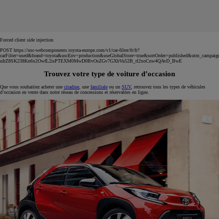
Forced client side injection
POST https://usc-webcomponents.toyota-europe.com/v1/car-filter/fr/fr?
carFilter=used&brand=toyota&uscEnv=production&useGlobalStore=true&sortOrder=published&utm
uIrZ8SK238Kn6x2OwfL2isPTEXM0MwD0BvOsZGv7GXbVu52B_rl2xoCnw4QAvD_BwE
Trouvez votre type de voiture d’occasion
Que vous souhaitiez acheter une
citadine
, une
familiale
ou un
SUV
, retrouvez tous les types de véhicules
d’occasion en vente dans notre réseau de concessions et réservables en ligne.