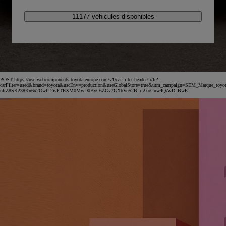
11177 véhicules disponibles
POST https://usc-webcomponents.toyota-europe.com/v1/car-filter-header/fr/fr?
carFilter=used&brand=toyota&uscEnv=production&useGlobalStore=true&utm_campaign=SEM_Marqu
uIrZ8SK238Kn6x2OwfL2isPTEXM0MwD0BvOsZGv7GXbVu52B_rl2xoCnw4QAvD_BwE