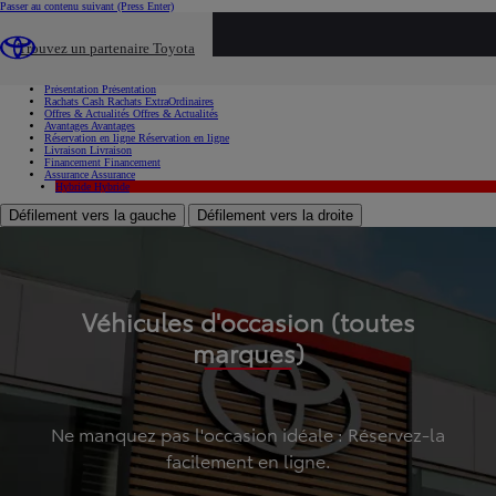
Passer au contenu suivant
(Press Enter)
...
Trouvez un partenaire Toyota
Voiture d'occasion
Présentation
Présentation
Rachats Cash
Rachats ExtraOrdinaires
Offres & Actualités
Offres & Actualités
Avantages
Avantages
Réservation en ligne
Réservation en ligne
Livraison
Livraison
Financement
Financement
Assurance
Assurance
Hybride
Hybride
Défilement vers la gauche
Défilement vers la droite
Véhicules d'occasion (toutes
marques)
Ne manquez pas l'occasion idéale : Réservez-la
facilement en ligne.