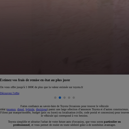
Réservez en ligne votre occasion pour 1€ seulement
Réservez en ligne
Faites confiance au savoir-faire de Toyota Occasions pour trouver le véhicule
idéal (
essence
,
diesel
,
hybride
,
électrique
) parmi une large sélection d’annonces Toyota et d’autres constructeurs.
Filtrez par marque/modèle, budget (prix ou loyer) ou localisation (ville, code postal et concession) pour trouver
le véhicule qui correspond à vos besoins.
Toyota simplifie et sécurise l'achat de votre future auto d'occasion, que vous soyez
particulier ou
professionnel
, et vous permet de rouler en toute sérénité grâce à de nombreux avantages.