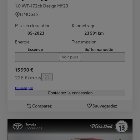
1.0 VVT-i 72ch Design MY23
LIMOGES
Mise en circulation
Kilométrage
05-2023
23 591 km
Energie
Transmission
Essence
Boîte manuelle
Voir plus
15 990 €
226 €/mois
En savoir plus
Contactez la concession
Comparez
Sauvegardez