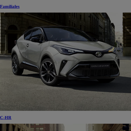
Familiales
C-HR