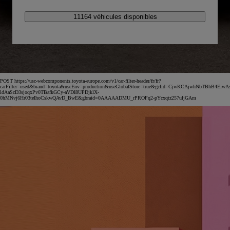
11164 véhicules disponibles
POST https://usc-webcomponents.toyota-europe.com/v1/car-filter-header/fr/fr?
carFilter=used&brand=toyota&uscEnv=production&useGlobalStore=true&gclid=CjwKCAjwhNbTBhB4EiwA
ldAaScD3sjoqxPv0TBafkGCy-aVDI8UPDjklX-
0hMNvj6Hr03teIhoCskwQAvD_BwE&gbraid=0AAAAADMU_rPROFq2-pYcxqtz257uljGAm