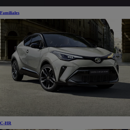
Familiales
C-HR