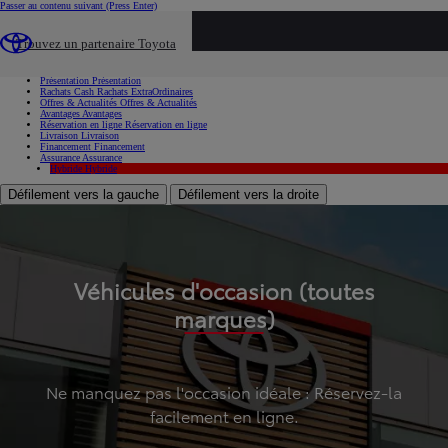
Passer au contenu suivant
(Press Enter)
...
Trouvez un partenaire Toyota
Voiture d'occasion
Présentation
Présentation
Rachats Cash
Rachats ExtraOrdinaires
Offres & Actualités
Offres & Actualités
Avantages
Avantages
Réservation en ligne
Réservation en ligne
Livraison
Livraison
Financement
Financement
Assurance
Assurance
Hybride
Hybride
Défilement vers la gauche
Défilement vers la droite
Véhicules d'occasion (toutes
marques)
Ne manquez pas l'occasion idéale : Réservez-la
facilement en ligne.