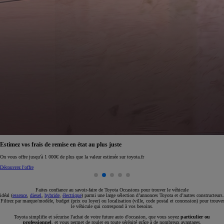
Réservez en ligne votre occasion pour 1€ seulement
Réservez en ligne
Faites confiance au savoir-faire de Toyota Occasions pour trouver le véhicule
idéal (
essence
,
diesel
,
hybride
,
électrique
) parmi une large sélection d’annonces Toyota et d’autres constructeurs.
Filtrez par marque/modèle, budget (prix ou loyer) ou localisation (ville, code postal et concession) pour trouver
le véhicule qui correspond à vos besoins.
Toyota simplifie et sécurise l'achat de votre future auto d'occasion, que vous soyez
particulier ou
professionnel
, et vous permet de rouler en toute sérénité grâce à de nombreux avantages.