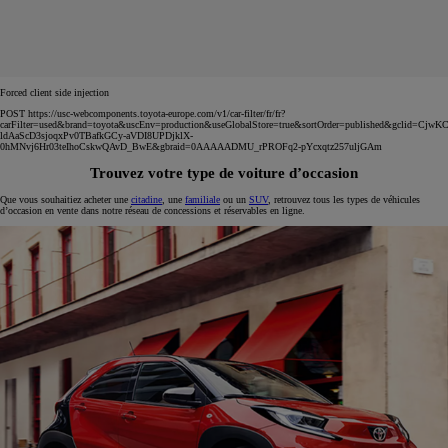
Forced client side injection
POST https://usc-webcomponents.toyota-europe.com/v1/car-filter/fr/fr?
carFilter=used&brand=toyota&uscEnv=production&useGlobalStore=true&sortOrder=published&gclid=C
ldAaScD3sjoqxPv0TBafkGCy-aVDI8UPDjklX-
0hMNvj6Hr03teIhoCskwQAvD_BwE&gbraid=0AAAAADMU_rPROFq2-pYcxqtz257uljGAm
Trouvez votre type de voiture d’occasion
Que vous souhaitiez acheter une
citadine
, une
familiale
ou un
SUV
, retrouvez tous les types de véhicules
d’occasion en vente dans notre réseau de concessions et réservables en ligne.