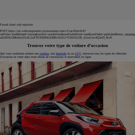
Forced client side injection
POST https://usc-webcomponents.toyota-europe.com/v1/car-filter/fr/fr?
carFilter=used&brand=toyota&uscEnv=production&useGlobalStore=true&sortOrder=published&utm
uIrZ8SK238Kn6x2OwfL2isPTEXM0MwD0BvOsZGv7GXbVu52B_rl2xoCnw4QAvD_BwE
Trouvez votre type de voiture d’occasion
Que vous souhaitiez acheter une
citadine
, une
familiale
ou un
SUV
, retrouvez tous les types de véhicules
d’occasion en vente dans notre réseau de concessions et réservables en ligne.