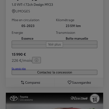
1.0 VVT-i 72ch Design MY23
LIMOGES
Mise en circulation
Kilométrage
05-2023
23 591 km
Energie
Transmission
Essence
Boîte manuelle
Voir plus
15 990 €
226 €/mois
En savoir plus
Contactez la concession
Comparez
Sauvegardez