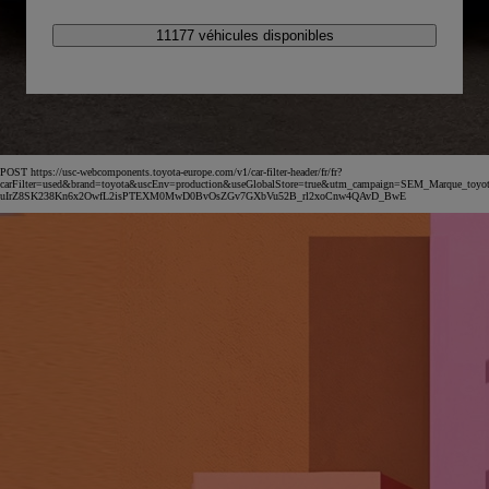
11177 véhicules disponibles
POST https://usc-webcomponents.toyota-europe.com/v1/car-filter-header/fr/fr?
carFilter=used&brand=toyota&uscEnv=production&useGlobalStore=true&utm_campaign=SEM_Marqu
uIrZ8SK238Kn6x2OwfL2isPTEXM0MwD0BvOsZGv7GXbVu52B_rl2xoCnw4QAvD_BwE