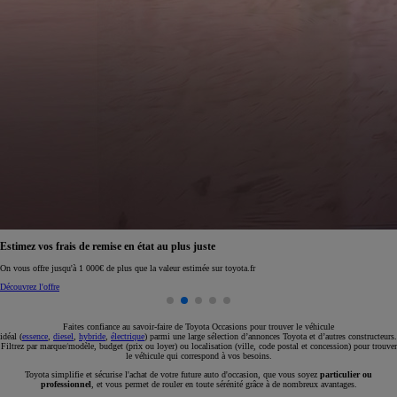
Réservez en ligne votre occasion pour 1€ seulement
Réservez en ligne
Faites confiance au savoir-faire de Toyota Occasions pour trouver le véhicule
idéal (
essence
,
diesel
,
hybride
,
électrique
) parmi une large sélection d’annonces Toyota et d’autres constructeurs.
Filtrez par marque/modèle, budget (prix ou loyer) ou localisation (ville, code postal et concession) pour trouver
le véhicule qui correspond à vos besoins.
Toyota simplifie et sécurise l'achat de votre future auto d'occasion, que vous soyez
particulier ou
professionnel
, et vous permet de rouler en toute sérénité grâce à de nombreux avantages.