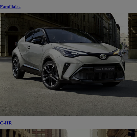
Familiales
C-HR