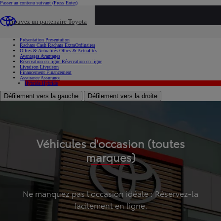
Passer au contenu suivant
(Press Enter)
...
Trouvez un partenaire Toyota
Voiture d'occasion
Présentation
Présentation
Rachats Cash
Rachats ExtraOrdinaires
Offres & Actualités
Offres & Actualités
Avantages
Avantages
Réservation en ligne
Réservation en ligne
Livraison
Livraison
Financement
Financement
Assurance
Assurance
Hybride
Hybride
Défilement vers la gauche
Défilement vers la droite
Véhicules d'occasion (toutes
marques)
Ne manquez pas l'occasion idéale : Réservez-la
facilement en ligne.