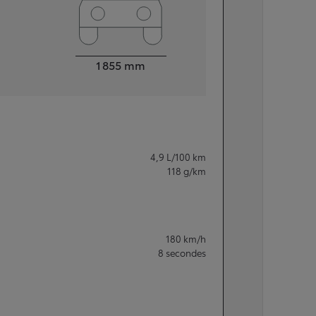
Largeur
1 855
mm
4,9
L/100 km
118
g/km
180
km/h
8
secondes