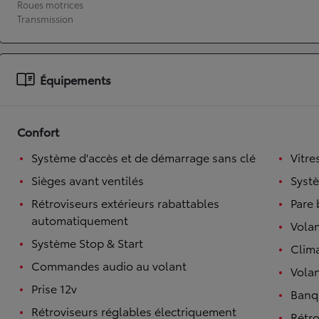
Roues motrices
Transmission
À partir de 19 700 €
Nouvelle Yaris Cross
HYBRIDE
Disponible prochainement
Équipements
Confort
Système d'accès et de démarrage sans clé
Vitre
Sièges avant ventilés
Syst
Rétroviseurs extérieurs rabattables
Pare 
automatiquement
Volan
Système Stop & Start
Clim
Commandes audio au volant
Volan
Prise 12v
Banqu
Rétroviseurs réglables électriquement
Rétro