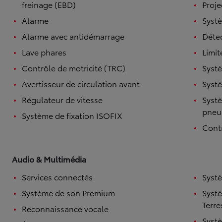
freinage (EBD)
Proje
Alarme
Syst
Alarme avec antidémarrage
Détec
Lave phares
Limit
Contrôle de motricité (TRC)
Systè
Avertisseur de circulation avant
Systè
Régulateur de vitesse
Systè
pneu
Système de fixation ISOFIX
TOYOTA C-HR
Contr
HYBRIDE OU HYBRIDE RECHARGEABLE
Disponible rapidement
Audio & Multimédia
Services connectés
Syst
Système de son Premium
Syst
Terre
Reconnaissance vocale
Syst