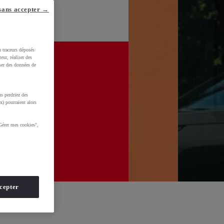
sans accepter →
u traceurs déposés
eur, réaliser des
iser des données de
s perdriez des
x) pourraient alors
Gérer mes cookies",
cepter