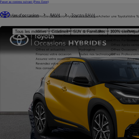
Passer au contenu suivant
(Press Enter)
Vous êtes ici
:
Véhicules d'occasion
RAV4
Toyota RAV4
Véhicules neufs
Véhicules d'occasion
Hybride et électrique
Acheter une Toyota
Votre T
Nos voitures d'occasion
Toutes les motorisations
Reprise de votre voiture
Toyota 
Tous les modèles
Citadines
SUV & Familiales
100% électriqu
Avantages Toyota Occasions
Hybride
Offres du moment
Offres 
Nouvelle Aygo X
Réservez en ligne
Hybride Rechargeable
Offres Particuliers
Entrete
HYBRIDE
Livraison près de chez vous
100% Électrique
Offres Après-vente
Offres et actualités
Hydrogène
Offres Occasions
Financez votre occasion
Toutes nos technologies
Offres Professionn
Assurez votre occasion
Accesso
Revendez votre véhicule cash
Boutiqu
Nos conseils
Ma vie 