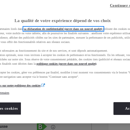
Continuer 
La qualité de votre expérience dépend de vos choix
rtenaires listés dans
sa déclaration de confidentialité (ouvre dans un nouvel onglet)
utilisent des cookies o
teur, votre mobile ou votre tablette, afin de poursuivre les finalités suivantes : améliorer votre expérience utilisat
udience, afficher des publicités ciblées sur les sites de partenaires, mesurer la performance de ces publicités, util
 vous offrir des fonctionnalités relatives aux réseaux sociaux.
t nécessaires au fonctionnement du site et de nos services, et sont déposés automatiquement.
tion optimale, nous vous invitons à accepter les cookies de performance et/ou fonctionnels. En les refusant, vou
ichées sur notre site. Sous réserve de votre consentement préalable, des cookies tiers (publicité et réseaux sociau
s finalités sont décrites dans la
politique cookies (ouvre dans un nouvel onglet)
.
epter les cookies, gérer vos préférences par finalité, modifier à tout moment vos consentements via le bouton "
Services
Concession
re navigation sans accepter via le bouton "Continuer sans accepter".
s sur notre politique des cookies
rtenaires
Energie
oyota Occasions
Hybride Essence
es cookies
Ac
Étiquette énergétique
russe