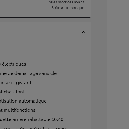
Roues motrices avant
Boîte automatique
s électriques
ème de démarrage sans clé
brise dégivrant
t chauffant
atisation automatique
t multifonctions
ette arrière rabattable 60:40
viseur intérieur électrochrome