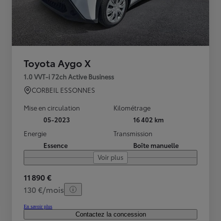
Toyota Aygo X
1.0 VVT-i 72ch Active Business
CORBEIL ESSONNES
Mise en circulation
Kilométrage
05-2023
16 402 km
Energie
Transmission
Essence
Boîte manuelle
Voir plus
11 890 €
130 €/mois
En savoir plus
Contactez la concession