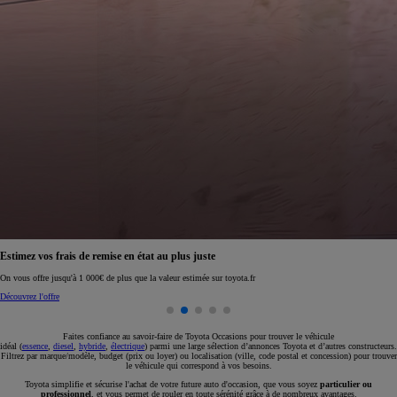
Réservez en ligne votre occasion pour 1€ seulement
Réservez en ligne
Faites confiance au savoir-faire de Toyota Occasions pour trouver le véhicule
idéal (
essence
,
diesel
,
hybride
,
électrique
) parmi une large sélection d’annonces Toyota et d’autres constructeurs.
Filtrez par marque/modèle, budget (prix ou loyer) ou localisation (ville, code postal et concession) pour trouver
le véhicule qui correspond à vos besoins.
Toyota simplifie et sécurise l'achat de votre future auto d'occasion, que vous soyez
particulier ou
professionnel
, et vous permet de rouler en toute sérénité grâce à de nombreux avantages.