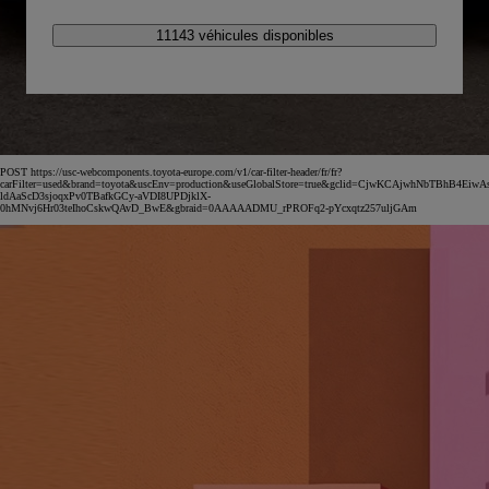
11143 véhicules disponibles
POST https://usc-webcomponents.toyota-europe.com/v1/car-filter-header/fr/fr?
carFilter=used&brand=toyota&uscEnv=production&useGlobalStore=true&gclid=CjwKCAjwhNbTBhB4EiwA
ldAaScD3sjoqxPv0TBafkGCy-aVDI8UPDjklX-
0hMNvj6Hr03teIhoCskwQAvD_BwE&gbraid=0AAAAADMU_rPROFq2-pYcxqtz257uljGAm