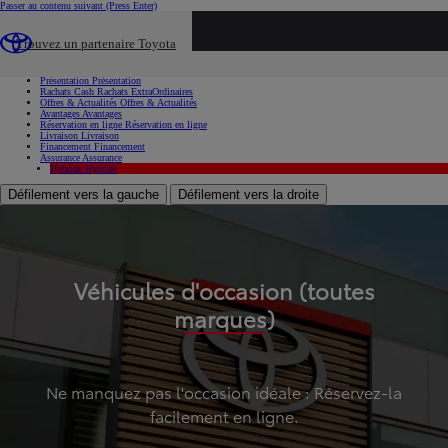
Passer au contenu suivant
(Press Enter)
...
Trouvez un partenaire Toyota
Voiture d'occasion
Présentation
Présentation
Rachats Cash
Rachats ExtraOrdinaires
Offres & Actualités
Offres & Actualités
Avantages
Avantages
Réservation en ligne
Réservation en ligne
Livraison
Livraison
Financement
Financement
Assurance
Assurance
Hybride
Hybride
Défilement vers la gauche
Défilement vers la droite
Véhicules d'occasion (toutes
marques)
Ne manquez pas l'occasion idéale : Réservez-la
facilement en ligne.