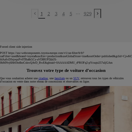
...
1
2
3
4
5
929
Previous page
Next page
Forced client side injection
POST https://usc-webcomponents.toyota-europe.com/v1/car-filter/fr/fr?
carFilter=used&brand=toyota&uscEnv=production&useGlobalStore=true&sortOrder=published&gclid=C
ldAaScD3sjoqxPv0TBafkGCy-aVDI8UPDjklX-
0hMNvj6Hr03teIhoCskwQAvD_BwE&gbraid=0AAAAADMU_rPROFq2-pYcxqtz257uljGAm
Trouvez votre type de voiture d’occasion
Que vous souhaitiez acheter une
citadine
, une
familiale
ou un
SUV
, retrouvez tous les types de véhicules
d’occasion en vente dans notre réseau de concessions et réservables en ligne.