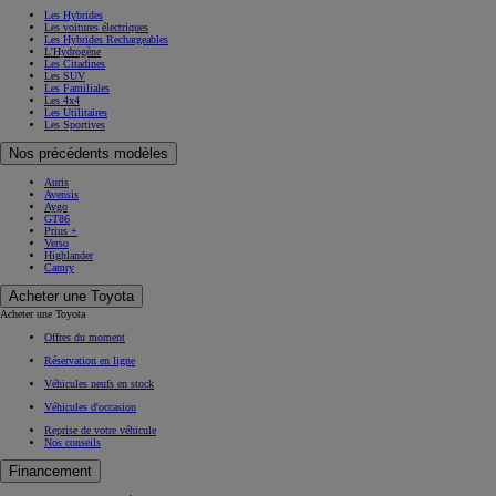
Les Hybrides
Les voitures électriques
Les Hybrides Rechargeables
L'Hydrogène
Les Citadines
Les SUV
Les Familiales
Les 4x4
Les Utilitaires
Les Sportives
Nos précédents modèles
Auris
Avensis
Aygo
GT86
Prius +
Verso
Highlander
Camry
Acheter une Toyota
Acheter une Toyota
Offres du moment
Réservation en ligne
Véhicules neufs en stock
Véhicules d'occasion
Reprise de votre véhicule
Nos conseils
Financement