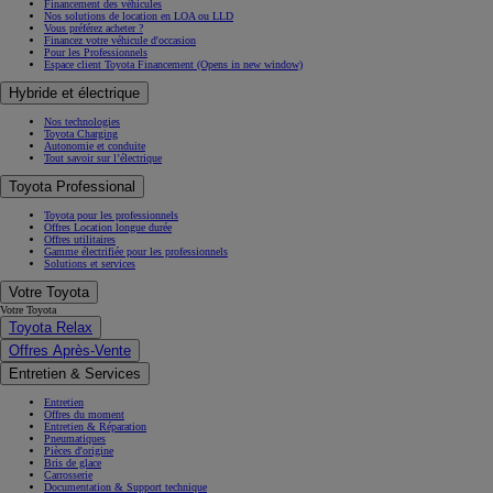
Financement des véhicules
Nos solutions de location en LOA ou LLD
Vous préférez acheter ?
Financez votre véhicule d'occasion
Pour les Professionnels
Espace client Toyota Financement
(Opens in new window)
Hybride et électrique
Nos technologies
Toyota Charging
Autonomie et conduite
Tout savoir sur l’électrique
Toyota Professional
Toyota pour les professionnels
Offres Location longue durée
Offres utilitaires
Gamme électrifiée pour les professionnels
Solutions et services
Votre Toyota
Votre Toyota
Toyota Relax
Offres Après-Vente
Entretien & Services
Entretien
Offres du moment
Entretien & Réparation
Pneumatiques
Pièces d'origine
Bris de glace
Carrosserie
Documentation & Support technique