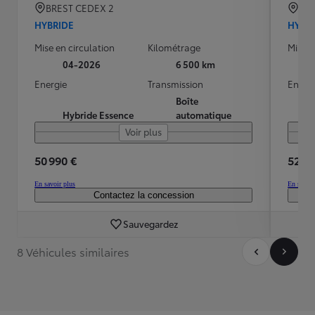
BREST CEDEX 2
QU
HYBRIDE
HYBR
Mise en circulation
Kilométrage
Mise e
04-2026
6 500 km
Energie
Transmission
Energ
Boîte
Hybride Essence
automatique
Voir plus
50 990 €
52 79
En savoir plus
En savoir
Contactez la concession
Sauvegardez
8 Véhicules similaires