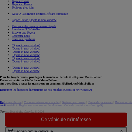
Toyota et vous
Toyota en France
Toujours plus loin
KINTO, la solution de mobilité sans contrainte
Espace Presse
(Opens in new window)
Trouvez votre concessionnaire Toyota
Prendre un RDV Atelier
Essayez une Toyota
Contactez-nous
Foire aux questions
(Opens in new window)
(Opens in new window)
(Opens in new window)
(Opens in new window)
(Opens in new window)
(Opens in new window)
(Opens in new window)
(Opens in new window)
Pour les trajets courts, privilégiez la marche ou le vélo #SeDéplacerMoinsPolluer
Pensez à covoiturer #SeDéplacerMoinsPolluer
Au quotidien, prenez les transports en commun #SeDéplacerMoinsPolluer
Retrouvez les étiquettes énergétiques de nos modèles
(Opens in new window)
Réglement du site
|
Vos informations personnelles
|
Gestion des cookies
|
Centre de préférences
|
Déclaration de
confidentialité
|
Règlement européen sur les données
|
Code de conduite
download (pdf(
Toyota. Tous droits réservés. © 2026
Informations légales
Ce véhicule m'intéresse
Accessibilité : non conforme
Découvrez le véhicule