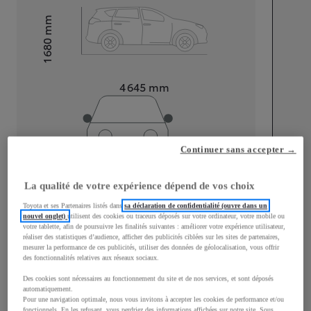
mm
1 680
Hauteur
Longueur
4 645
mm
Continuer sans accepter →
Largeur
1 880
mm
La qualité de votre expérience dépend de vos choix
Toyota et ses Partenaires listés dans
sa déclaration de confidentialité (ouvre dans un
nouvel onglet)
utilisent des cookies ou traceurs déposés sur votre ordinateur, votre mobile ou
votre tablette, afin de poursuivre les finalités suivantes : améliorer votre expérience utilisateur,
réaliser des statistiques d’audience, afficher des publicités ciblées sur les sites de partenaires,
mesurer la performance de ces publicités, utiliser des données de géolocalisation, vous offrir
Consommation mixte
des fonctionnalités relatives aux réseaux sociaux.
Consommation mixte
5,3
L/100 km
Des cookies sont nécessaires au fonctionnement du site et de nos services, et sont déposés
Émissions CO2
129
g/km
automatiquement.
Pour une navigation optimale, nous vous invitons à accepter les cookies de performance et/ou
fonctionnels. En les refusant, vous perdriez des informations affichées sur notre site. Sous