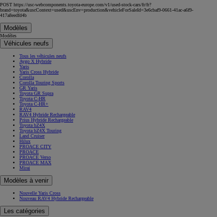
POST https://usc-webcomponents.toyota-europe.com/v1/used-stock-cars/fr/fr?
brand=toyota&uscContext=used&uscEnv=production&vehicleForSaleId=3e6cbaf9-0661-41ac-a6f9-
417a8eedfd4b
Modèles
Modèles
Véhicules neufs
Tous les véhicules neufs
Aygo X Hybride
Yaris
Yaris Cross Hybride
Corolla
Corolla Touring Sports
GR Yaris
Toyota GR Supra
Toyota C-HR
Toyota C-HR+
RAV4
RAV4 Hybride Rechargeable
Prius Hybride Rechargeable
Toyota bZ4X
Toyota bZ4X Touring
Land Cruiser
Hilux
PROACE CITY
PROACE
PROACE Verso
PROACE MAX
Mirai
Modèles à venir
Nouvelle Yaris Cross
Nouveau RAV4 Hybride Rechargeable
Les catégories