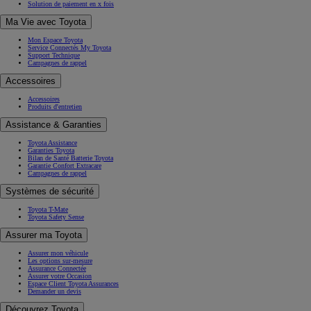
Solution de paiement en x fois
Ma Vie avec Toyota
Mon Espace Toyota
Service Connectés My Toyota
Support Technique
Campagnes de rappel
Accessoires
Accessoires
Produits d'entretien
Assistance & Garanties
Toyota Assistance
Garanties Toyota
Bilan de Santé Batterie Toyota
Garantie Confort Extracare
Campagnes de rappel
Systèmes de sécurité
Toyota T-Mate
Toyota Safety Sense
Assurer ma Toyota
Assurer mon véhicule
Les options sur-mesure
Assurance Connectée
Assurer votre Occasion
Espace Client Toyota Assurances
Demander un devis
Découvrez Toyota