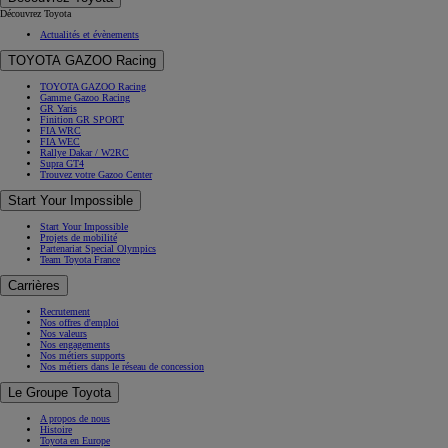
Découvrez Toyota
Actualités et évènements
TOYOTA GAZOO Racing
TOYOTA GAZOO Racing
Gamme Gazoo Racing
GR Yaris
Finition GR SPORT
FIA WRC
FIA WEC
Rallye Dakar / W2RC
Supra GT4
Trouvez votre Gazoo Center
Start Your Impossible
Start Your Impossible
Projets de mobilité
Partenariat Special Olympics
Team Toyota France
Carrières
Recrutement
Nos offres d'emploi
Nos valeurs
Nos engagements
Nos métiers supports
Nos métiers dans le réseau de concession
Le Groupe Toyota
A propos de nous
Histoire
Toyota en Europe