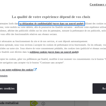
Continuer 
La qualité de votre expérience dépend de vos choix
rtenaires listés dans
sa déclaration de confidentialité (ouvre dans un nouvel onglet)
utilisent des cookies o
teur, votre mobile ou votre tablette, afin de poursuivre les finalités suivantes : améliorer votre expérience utilisat
udience, afficher des publicités ciblées sur les sites de partenaires, mesurer la performance de ces publicités, util
 vous offrir des fonctionnalités relatives aux réseaux sociaux.
t nécessaires au fonctionnement du site et de nos services, et sont déposés automatiquement.
tion optimale, nous vous invitons à accepter les cookies de performance et/ou fonctionnels. En les refusant, vou
ichées sur notre site. Sous réserve de votre consentement préalable, des cookies tiers (publicité et réseaux sociau
s finalités sont décrites dans la
politique cookies (ouvre dans un nouvel onglet)
.
epter les cookies, gérer vos préférences par finalité, modifier à tout moment vos consentements via le bouton "
Services
Concession
re navigation sans accepter via le bouton "Continuer sans accepter".
s sur notre politique des cookies
rtenaires
Energie
oyota Occasions
Hybride Essence
es cookies
Ac
Étiquette énergétique
ude métallisé