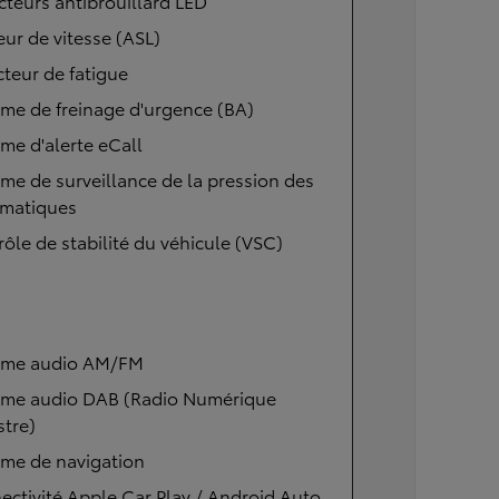
cteurs antibrouillard LED
eur de vitesse (ASL)
teur de fatigue
me de freinage d'urgence (BA)
me d'alerte eCall
me de surveillance de la pression des
matiques
ôle de stabilité du véhicule (VSC)
ème audio AM/FM
ème audio DAB (Radio Numérique
stre)
ème de navigation
ctivité Apple Car Play / Android Auto