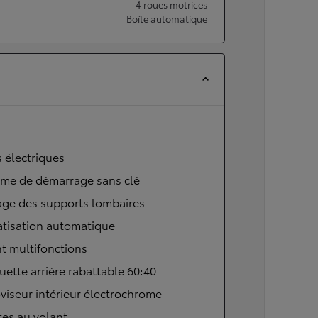
4 roues motrices
Boîte automatique
s électriques
ème de démarrage sans clé
age des supports lombaires
atisation automatique
t multifonctions
ette arrière rabattable 60:40
viseur intérieur électrochrome
tes au volant