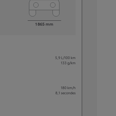
Largeur
1 865
mm
5,9
L/100 km
133
g/km
180
km/h
8,1
secondes