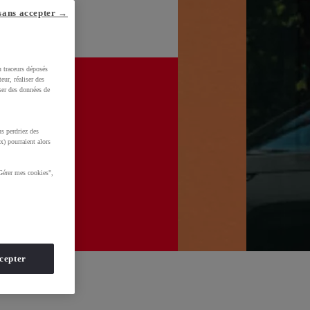
sans accepter →
u traceurs déposés
eur, réaliser des
iser des données de
s perdriez des
x) pourraient alors
Gérer mes cookies",
cepter