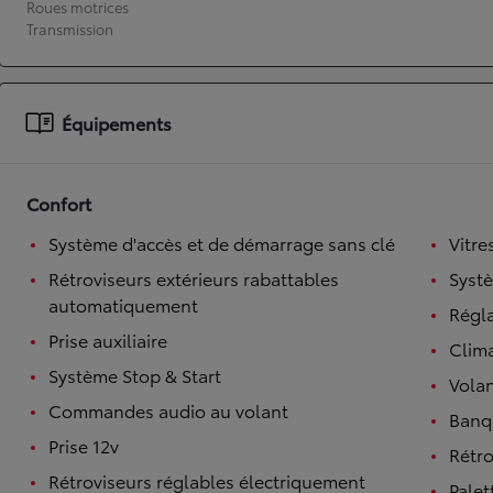
Roues motrices
Transmission
À partir de 19 700 €
Nouvelle Yaris Cross
HYBRIDE
Disponible prochainement
Équipements
Confort
Système d'accès et de démarrage sans clé
Vitre
Rétroviseurs extérieurs rabattables
Syst
automatiquement
Régl
Prise auxiliaire
Clim
Système Stop & Start
Volan
Commandes audio au volant
Banqu
Prise 12v
Rétro
Rétroviseurs réglables électriquement
Palet