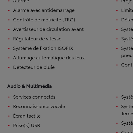
Alarme
Proje
Alarme avec antidémarrage
Limit
Contrôle de motricité (TRC)
Détec
Avertisseur de circulation avant
Systè
Régulateur de vitesse
Systè
Système de fixation ISOFIX
Systè
pneu
Allumage automatique des feux
Contr
Détecteur de pluie
TOYOTA C-HR
HYBRIDE OU HYBRIDE RECHARGEABLE
Disponible rapidement
Audio & Multimédia
Services connectés
Syst
Reconnaissance vocale
Syst
Terre
Écran tactile
Syst
Prise(s) USB
Conne