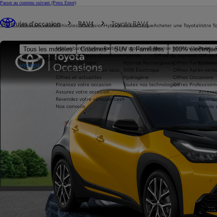
Passer au contenu suivant
(Press Enter)
Vous êtes ici
:
Véhicules d'occasion
RAV4
Toyota RAV4
Véhicules neufs
Véhicules d'occasion
Hybride et électrique
Acheter une Toyota
Votre T
Nos voitures d'occasion
Toutes les motorisations
Reprise de votre voiture
Toyota 
Tous les modèles
Citadines
SUV & Familiales
100% électriqu
Avantages Toyota Occasions
Hybride
Offres du moment
Offres 
Nouvelle Aygo X
Réservez en ligne
Hybride Rechargeable
Offres Particuliers
Entrete
HYBRIDE
Livraison près de chez vous
100% Électrique
Offres Après-vente
Offres et actualités
Hydrogène
Offres Occasions
Financez votre occasion
Toutes nos technologies
Offres Professionn
Assurez votre occasion
Accesso
Revendez votre véhicule cash
Boutiqu
Nos conseils
Ma vie 