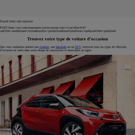
Forced client side injection
POST https://usc-webcomponents.toyota-europe.com/v1/car-filter/fr/fr?
carFilter=used&brand=toyota&uscEnv=production&useGlobalStore=true&sortOrder=published
Trouvez votre type de voiture d’occasion
Que vous souhaitiez acheter une
citadine
, une
familiale
ou un
SUV
, retrouvez tous les types de véhicules
d’occasion en vente dans notre réseau de concessions et réservables en ligne.