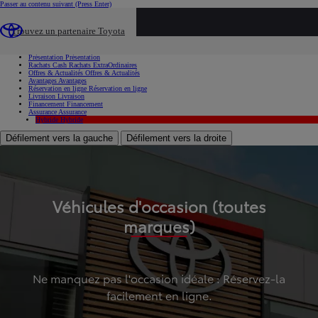
Passer au contenu suivant
(Press Enter)
...
Trouvez un partenaire Toyota
Voiture d'occasion
Présentation
Présentation
Rachats Cash
Rachats ExtraOrdinaires
Offres & Actualités
Offres & Actualités
Avantages
Avantages
Réservation en ligne
Réservation en ligne
Livraison
Livraison
Financement
Financement
Assurance
Assurance
Hybride
Hybride
Défilement vers la gauche
Défilement vers la droite
Véhicules d'occasion (toutes
marques)
Ne manquez pas l'occasion idéale : Réservez-la
facilement en ligne.