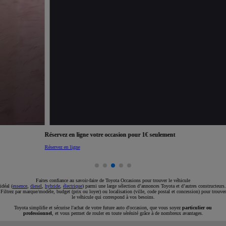
Réservez en ligne votre occasion pour 1€ seulement
Réservez en ligne
Faites confiance au savoir-faire de Toyota Occasions pour trouver le véhicule
idéal (
essence
,
diesel
,
hybride
,
électrique
) parmi une large sélection d’annonces Toyota et d’autres constructeurs.
Filtrez par marque/modèle, budget (prix ou loyer) ou localisation (ville, code postal et concession) pour trouver
le véhicule qui correspond à vos besoins.
Toyota simplifie et sécurise l'achat de votre future auto d'occasion, que vous soyez
particulier ou
professionnel
, et vous permet de rouler en toute sérénité grâce à de nombreux avantages.