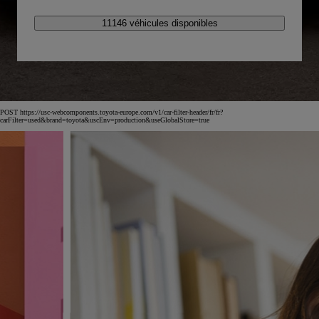
11146 véhicules disponibles
POST https://usc-webcomponents.toyota-europe.com/v1/car-filter-header/fr/fr?
carFilter=used&brand=toyota&uscEnv=production&useGlobalStore=true