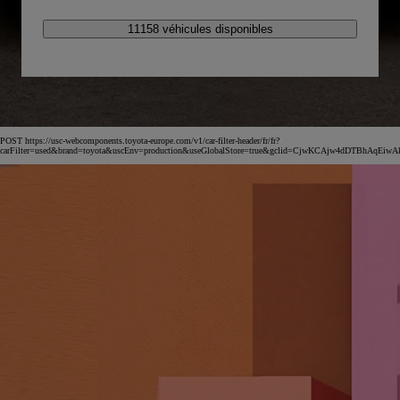
11158 véhicules disponibles
POST https://usc-webcomponents.toyota-europe.com/v1/car-filter-header/fr/fr?
carFilter=used&brand=toyota&uscEnv=production&useGlobalStore=true&gclid=CjwKCAjw4dDT