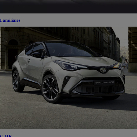
Familiales
C-HR