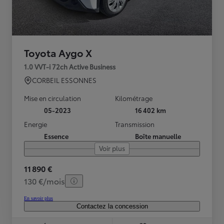
Toyota Aygo X
1.0 VVT-i 72ch Active Business
CORBEIL ESSONNES
Mise en circulation
Kilométrage
05-2023
16 402 km
Energie
Transmission
Essence
Boîte manuelle
Voir plus
11 890 €
130 €/mois
En savoir plus
Contactez la concession