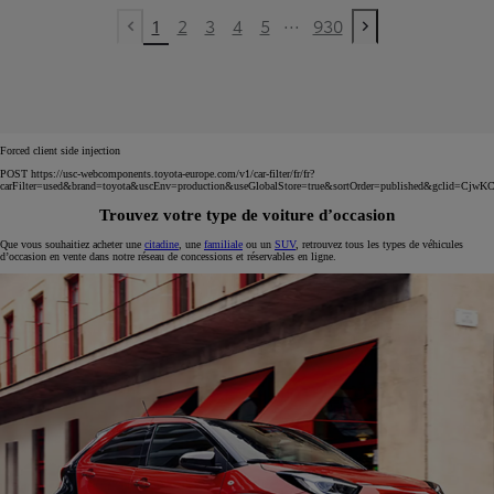
...
1
2
3
4
5
930
Previous page
Next page
Forced client side injection
POST https://usc-webcomponents.toyota-europe.com/v1/car-filter/fr/fr?
carFilter=used&brand=toyota&uscEnv=production&useGlobalStore=true&sortOrder=published
Trouvez votre type de voiture d’occasion
Que vous souhaitiez acheter une
citadine
, une
familiale
ou un
SUV
, retrouvez tous les types de véhicules
d’occasion en vente dans notre réseau de concessions et réservables en ligne.