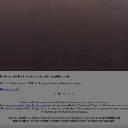
Réservez en ligne votre occasion pour 1€ seulement
Réservez en ligne
Faites confiance au savoir-faire de Toyota Occasions pour trouver le véhicule
idéal (
essence
,
diesel
,
hybride
,
électrique
) parmi une large sélection d’annonces Toyota et d’autres constructeurs.
Filtrez par marque/modèle, budget (prix ou loyer) ou localisation (ville, code postal et concession) pour trouver
le véhicule qui correspond à vos besoins.
Toyota simplifie et sécurise l'achat de votre future auto d'occasion, que vous soyez
particulier ou
professionnel
, et vous permet de rouler en toute sérénité grâce à de nombreux avantages.