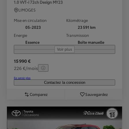
1.0 VVT-i 72ch Design MY23
LIMOGES
Mise en circulation
Kilométrage
05-2023
23 591 km
Energie
Transmission
Essence
Boîte manuelle
Voir plus
15 990 €
226 €/mois
En savoir plus
Contactez la concession
Comparez
Sauvegardez