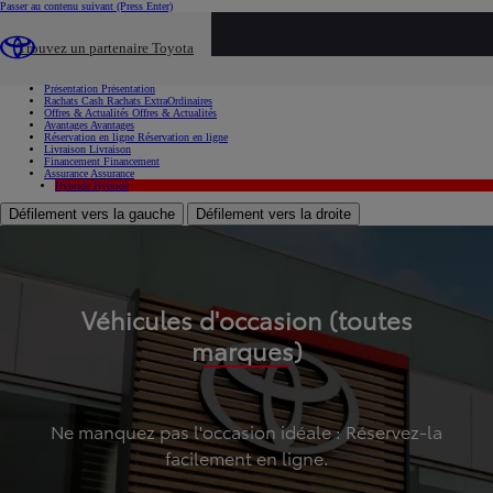
Passer au contenu suivant
(Press Enter)
...
Trouvez un partenaire Toyota
Voiture d'occasion
Présentation
Présentation
Rachats Cash
Rachats ExtraOrdinaires
Offres & Actualités
Offres & Actualités
Avantages
Avantages
Réservation en ligne
Réservation en ligne
Livraison
Livraison
Financement
Financement
Assurance
Assurance
Hybride
Hybride
Défilement vers la gauche
Défilement vers la droite
Véhicules d'occasion (toutes
marques)
Ne manquez pas l'occasion idéale : Réservez-la
facilement en ligne.