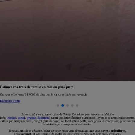
Réservez en ligne votre occasion pour 1€ seulement
Réservez en ligne
Faites confiance au savoir-faire de Toyota Occasions pour trouver le véhicule
idéal (
essence
,
diesel
,
hybride
,
électrique
) parmi une large sélection d’annonces Toyota et d’autres constructeurs.
Filtrez par marque/modèle, budget (prix ou loyer) ou localisation (ville, code postal et concession) pour trouver
le véhicule qui correspond à vos besoins.
Toyota simplifie et sécurise l'achat de votre future auto d'occasion, que vous soyez
particulier ou
professionnel
, et vous permet de rouler en toute sérénité grâce à de nombreux avantages.