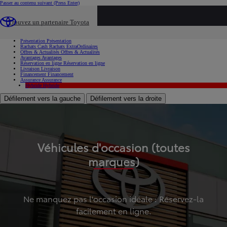
Passer au contenu suivant
(Press Enter)
...
Trouvez un partenaire Toyota
Voiture d'occasion
Présentation
Présentation
Rachats Cash
Rachats ExtraOrdinaires
Offres & Actualités
Offres & Actualités
Avantages
Avantages
Réservation en ligne
Réservation en ligne
Livraison
Livraison
Financement
Financement
Assurance
Assurance
Hybride
Hybride
Défilement vers la gauche
Défilement vers la droite
Véhicules d'occasion (toutes
marques)
Ne manquez pas l'occasion idéale : Réservez-la
facilement en ligne.