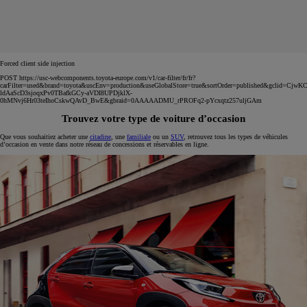
Forced client side injection
POST https://usc-webcomponents.toyota-europe.com/v1/car-filter/fr/fr?
carFilter=used&brand=toyota&uscEnv=production&useGlobalStore=true&sortOrder=published&gclid=C
ldAaScD3sjoqxPv0TBafkGCy-aVDI8UPDjklX-
0hMNvj6Hr03teIhoCskwQAvD_BwE&gbraid=0AAAAADMU_rPROFq2-pYcxqtz257uljGAm
Trouvez votre type de voiture d’occasion
Que vous souhaitiez acheter une
citadine
, une
familiale
ou un
SUV
, retrouvez tous les types de véhicules
d’occasion en vente dans notre réseau de concessions et réservables en ligne.