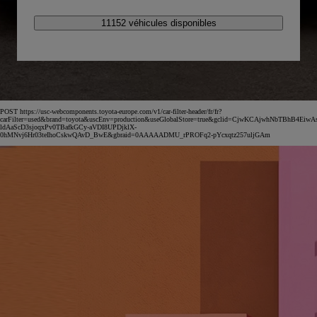
11152 véhicules disponibles
POST https://usc-webcomponents.toyota-europe.com/v1/car-filter-header/fr/fr?
carFilter=used&brand=toyota&uscEnv=production&useGlobalStore=true&gclid=CjwKCAjwhNbTBhB4EiwA
ldAaScD3sjoqxPv0TBafkGCy-aVDI8UPDjklX-
0hMNvj6Hr03teIhoCskwQAvD_BwE&gbraid=0AAAAADMU_rPROFq2-pYcxqtz257uljGAm