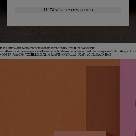
11178 véhicules disponibles
POST https://usc-webcomponents.toyota-europe.com/v1/car-filter-header/fr/fr?
carFilter=used&brand=toyota&uscEnv=production&useGlobalStore=true&utm_campaign=SEM_Marqu
vQDFTF17snsOFbnTZOHLLQlQtXfmd-Rdo3T5keNnTAs1zChF2zTihoCtNwQAvD_BwE