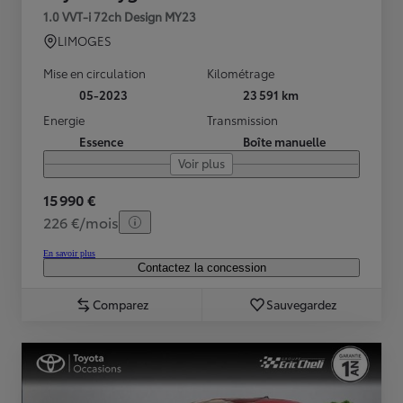
1.0 VVT-i 72ch Design MY23
LIMOGES
Mise en circulation
Kilométrage
05-2023
23 591 km
Energie
Transmission
Essence
Boîte manuelle
Voir plus
15 990 €
226 €/mois
En savoir plus
Contactez la concession
Comparez
Sauvegardez