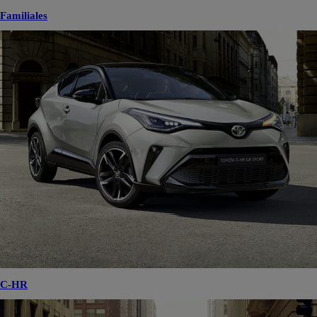
Familiales
C-HR