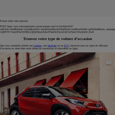
Forced client side injection
POST https://usc-webcomponents.toyota-europe.com/v1/car-filter/fr/fr?
carFilter=used&brand=toyota&uscEnv=production&useGlobalStore=true&sortOrder=published&utm
vQDFTF17snsOFbnTZOHLLQlQtXfmd-Rdo3T5keNnTAs1zChF2zTihoCtNwQAvD_BwE
Trouvez votre type de voiture d’occasion
Que vous souhaitiez acheter une
citadine
, une
familiale
ou un
SUV
, retrouvez tous les types de véhicules
d’occasion en vente dans notre réseau de concessions et réservables en ligne.