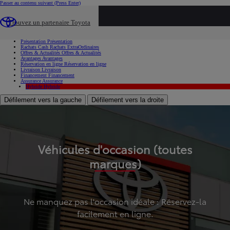
Passer au contenu suivant
(Press Enter)
...
Trouvez un partenaire Toyota
Voiture d'occasion
Présentation
Présentation
Rachats Cash
Rachats ExtraOrdinaires
Offres & Actualités
Offres & Actualités
Avantages
Avantages
Réservation en ligne
Réservation en ligne
Livraison
Livraison
Financement
Financement
Assurance
Assurance
Hybride
Hybride
Défilement vers la gauche
Défilement vers la droite
Véhicules d'occasion (toutes
marques)
Ne manquez pas l'occasion idéale : Réservez-la
facilement en ligne.