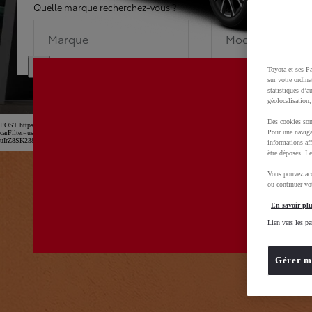
Quelle marque recherchez-vous ?
Quel modèle recherche
Marque
Modèle
Toyota et ses Pa
sur votre ordina
statistiques d’a
géolocalisation,
Des cookies son
POST https://usc-webcomponents.toyota-europe.com/v1/car-filter-header/fr/fr?
Pour une naviga
carFilter=used&brand=toyota&uscEnv=production&useGlobalStore=true&utm_campaign=SEM_Marqu
uIrZ8SK238Kn6x2OwfL2isPTEXM0MwD0BvOsZGv7GXbVu52B_rl2xoCnw4QAvD_BwE
informations aff
être déposés. Le
Vous pouvez acc
ou continuer vot
En savoir plu
Lien vers les pa
Gérer m