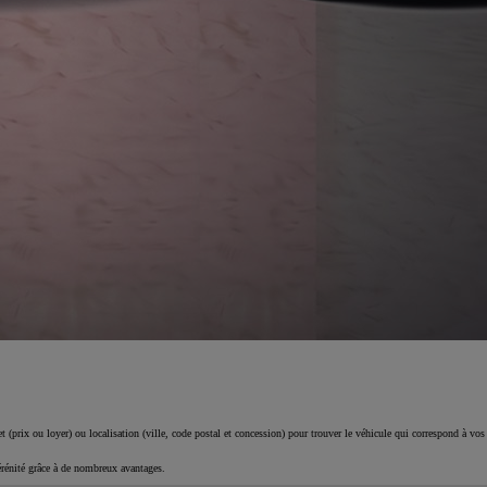
 (prix ou loyer) ou localisation (ville, code postal et concession) pour trouver le véhicule qui correspond à vos
érénité grâce à de nombreux avantages.