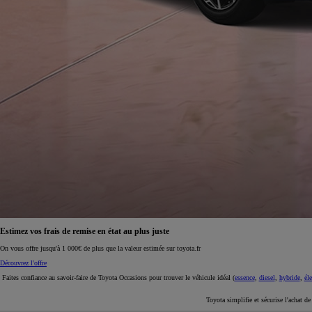
À partir de 19 700 €
Nouvelle Yaris Cross
HYBRIDE
Disponible prochainement
Estimez vos frais de remise en état au plus juste
On vous offre jusqu'à 1 000€ de plus que la valeur estimée sur toyota.fr
Découvrez l'offre
Faites confiance au savoir-faire de Toyota Occasions pour trouver le véhicule idéal (
essence
,
diesel
,
hybride
,
éle
Toyota simplifie et sécurise l'achat d