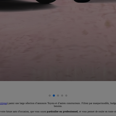
ctrique
) parmi une large sélection d’annonces Toyota et d’autres constructeurs. Filtrez par marque/modèle, budget
besoins.
e votre future auto d'occasion, que vous soyez
particulier ou professionnel
, et vous permet de rouler en toute s