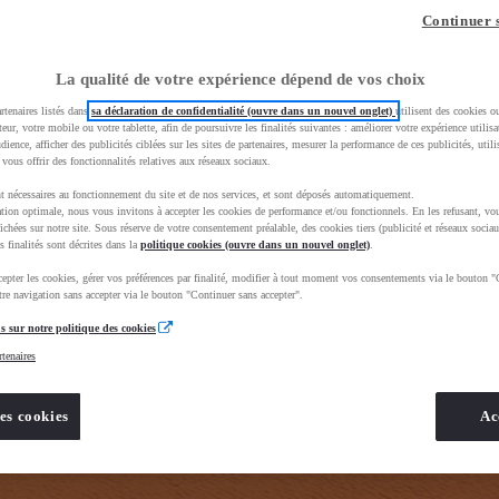
z-vous ?
Quel est votre budget ?
Dans quelle vi
Continuer 
Prix / Loyer
Ville / 
La qualité de votre expérience dépend de vos choix
rtenaires listés dans
sa déclaration de confidentialité (ouvre dans un nouvel onglet)
utilisent des cookies o
teur, votre mobile ou votre tablette, afin de poursuivre les finalités suivantes : améliorer votre expérience utilisat
udience, afficher des publicités ciblées sur les sites de partenaires, mesurer la performance de ces publicités, util
 vous offrir des fonctionnalités relatives aux réseaux sociaux.
t nécessaires au fonctionnement du site et de nos services, et sont déposés automatiquement.
tion optimale, nous vous invitons à accepter les cookies de performance et/ou fonctionnels. En les refusant, vou
e_toyota_occasion_VO&gad_source=1&gad_campaignid=12420073414&gbraid=0AAAAADMU_rPnDkJcpHH
ichées sur notre site. Sous réserve de votre consentement préalable, des cookies tiers (publicité et réseaux sociau
s finalités sont décrites dans la
politique cookies (ouvre dans un nouvel onglet)
.
epter les cookies, gérer vos préférences par finalité, modifier à tout moment vos consentements via le bouton "
re navigation sans accepter via le bouton "Continuer sans accepter".
s sur notre politique des cookies
rtenaires
es cookies
Ac