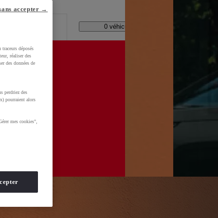
lle ?
sans accepter →
Code Postal / Concession
11143 véhicules disponibles
u traceurs déposés
eur, réaliser des
iser des données de
s perdriez des
WkltZ5T1KXUDb4&gclid=CjwKCAjwhNbTBhB4EiwAsFSg-
x) pourraient alors
Gérer mes cookies",
cepter