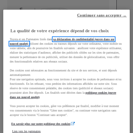
mm
Continuer sans accepter →
2 424
Hauteur
La qualité de votre expérience dépend de vos choix
Toyota et ses Partenaires listés dans
sa déclaration de confidentialité (ouvre dans un
nouvel onglet)
utilisent des cookies ou traceurs déposés sur votre ordinateur, votre mobile ou
votre tablette, afin de poursuivre les finalités suivantes : améliorer votre expérience utilisateur,
réaliser des statistiques d’audience, afficher des publicités ciblées sur les sites de partenaires,
mesurer la performance de ces publicités, utiliser des données de géolocalisation, vous offrir
des fonctionnalités relatives aux réseaux sociaux.
Des cookies sont nécessaires au fonctionnement du site et de nos services, et sont déposés
automatiquement.
Largeur
2 100
mm
Pour une navigation optimale, nous vous invitons à accepter les cookies de performance et/ou
fonctionnels. En les refusant, vous perdriez des informations affichées sur notre site. Sous
réserve de votre consentement préalable, des cookies tiers (publicité et réseaux sociaux)
pourraient alors être déposés. Les finalités sont décrites dans la
politique cookies (ouvre
dans un nouvel onglet)
.
Consommation mixte
Vous pouvez accepter les cookies, gérer vos préférences par finalité, modifier à tout moment
vos consentements via le bouton "Gérer mes cookies", ou continuer votre navigation sans
accepter via le bouton "Continuer sans accepter".
Émissions CO2
276
g/km
En savoir plus sur notre politique des cookies
Lien vers les partenaires