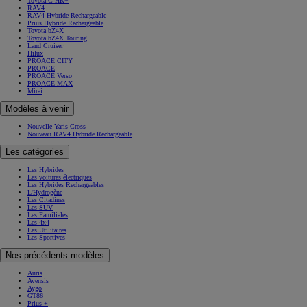
Toyota C-HR+
RAV4
RAV4 Hybride Rechargeable
Prius Hybride Rechargeable
Toyota bZ4X
Toyota bZ4X Touring
Land Cruiser
Hilux
PROACE CITY
PROACE
PROACE Verso
PROACE MAX
Mirai
Modèles à venir
Nouvelle Yaris Cross
Nouveau RAV4 Hybride Rechargeable
Les catégories
Les Hybrides
Les voitures électriques
Les Hybrides Rechargeables
L'Hydrogène
Les Citadines
Les SUV
Les Familiales
Les 4x4
Les Utilitaires
Les Sportives
Nos précédents modèles
Auris
Avensis
Aygo
GT86
Prius +