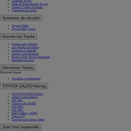
Garanties Toyota
Bilan de Santé Batterie Toyota
Garantie Confort Extracare
Campagnes de rappel
Systèmes de sécurité
Toyota T-Mate
Toyota Safety Sense
Assurer ma Toyota
Assurer mon véhicule
Les options sur-mesure
Assurance Connectée
Assurer votre Occasion
Espace Client Toyota Assurances
Demander un devis
Découvrez Toyota
Découvrez Toyota
Actualités et évènements
TOYOTA GAZOO Racing
TOYOTA GAZOO Racing
Gamme Gazoo Racing
GR Yaris
Finition GR SPORT
FIA WRC
FIA WEC
Rallye Dakar / W2RC
Supra GT4
Trouvez votre Gazoo Center
Start Your Impossible