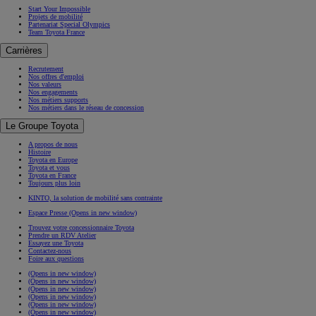
Start Your Impossible
Projets de mobilité
Partenariat Special Olympics
Team Toyota France
Carrières
Recrutement
Nos offres d'emploi
Nos valeurs
Nos engagements
Nos métiers supports
Nos métiers dans le réseau de concession
Le Groupe Toyota
A propos de nous
Histoire
Toyota en Europe
Toyota et vous
Toyota en France
Toujours plus loin
KINTO, la solution de mobilité sans contrainte
Espace Presse
(Opens in new window)
Trouvez votre concessionnaire Toyota
Prendre un RDV Atelier
Essayez une Toyota
Contactez-nous
Foire aux questions
(Opens in new window)
(Opens in new window)
(Opens in new window)
(Opens in new window)
(Opens in new window)
(Opens in new window)