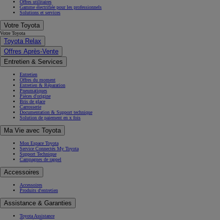
Offres utilitaires
Gamme électrifiée pour les professionnels
Solutions et services
Votre Toyota
Votre Toyota
Toyota Relax
Offres Après-Vente
Entretien & Services
Entretien
Offres du moment
Entretien & Réparation
Pneumatiques
Pièces d'origine
Bris de glace
Carrosserie
Documentation & Support technique
Solution de paiement en x fois
Ma Vie avec Toyota
Mon Espace Toyota
Service Connectés My Toyota
Support Technique
Campagnes de rappel
Accessoires
Accessoires
Produits d'entretien
Assistance & Garanties
Toyota Assistance