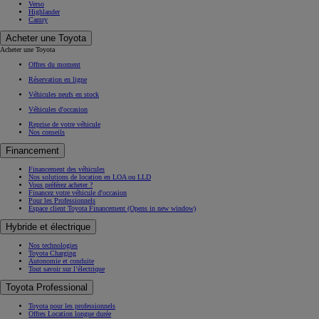
Verso
Highlander
Camry
Acheter une Toyota
Acheter une Toyota
Offres du moment
Réservation en ligne
Véhicules neufs en stock
Véhicules d'occasion
Reprise de votre véhicule
Nos conseils
Financement
Financement des véhicules
Nos solutions de location en LOA ou LLD
Vous préférez acheter ?
Financez votre véhicule d'occasion
Pour les Professionnels
Espace client Toyota Financement
(Opens in new window)
Hybride et électrique
Nos technologies
Toyota Charging
Autonomie et conduite
Tout savoir sur l’électrique
Toyota Professional
Toyota pour les professionnels
Offres Location longue durée