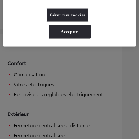
Transmission
Roues motrices
Roues motrices avant
Gérer mes cookies
Transmission
Boîte manuelle
Accepter
Équipements
Confort
Climatisation
Vitres électriques
Rétroviseurs réglables électriquement
Extérieur
Fermeture centralisée à distance
Fermeture centralisée