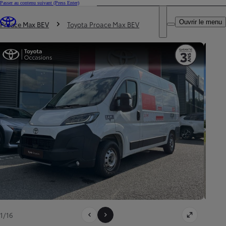
Passer au contenu suivant
(Press Enter)
DEALER NAME
Vous êtes ici
:
Ouvrir le menu
Trouvez un partenaire Toyota
Proace Max BEV
Toyota Proace Max BEV
1/16