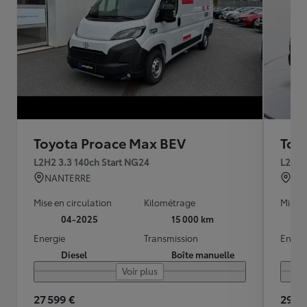
Toyota Proace Max BEV
Toy
L2H2 3.3 140ch Start NG24
L2H1 
NANTERRE
BE
Mise en circulation
Kilométrage
Mise e
04-2025
15 000 km
Energie
Transmission
Energ
Diesel
Boîte manuelle
Voir plus
27 599 €
29 49