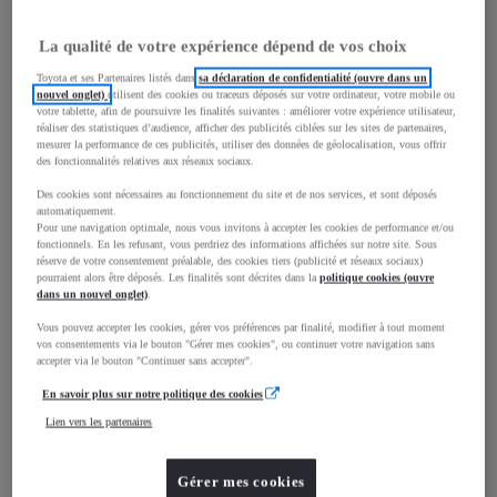
mm
La qualité de votre expérience dépend de vos choix
1 860
Hauteur
Toyota et ses Partenaires listés dans
sa déclaration de confidentialité (ouvre dans un
nouvel onglet)
utilisent des cookies ou traceurs déposés sur votre ordinateur, votre mobile ou
Longueur
4 751
mm
votre tablette, afin de poursuivre les finalités suivantes : améliorer votre expérience utilisateur,
réaliser des statistiques d’audience, afficher des publicités ciblées sur les sites de partenaires,
mesurer la performance de ces publicités, utiliser des données de géolocalisation, vous offrir
des fonctionnalités relatives aux réseaux sociaux.
Des cookies sont nécessaires au fonctionnement du site et de nos services, et sont déposés
automatiquement.
Pour une navigation optimale, nous vous invitons à accepter les cookies de performance et/ou
fonctionnels. En les refusant, vous perdriez des informations affichées sur notre site. Sous
réserve de votre consentement préalable, des cookies tiers (publicité et réseaux sociaux)
Largeur
1 921
mm
pourraient alors être déposés. Les finalités sont décrites dans la
politique cookies (ouvre
dans un nouvel onglet)
.
Vous pouvez accepter les cookies, gérer vos préférences par finalité, modifier à tout moment
vos consentements via le bouton "Gérer mes cookies", ou continuer votre navigation sans
accepter via le bouton "Continuer sans accepter".
Consommation mixte
En savoir plus sur notre politique des cookies
Consommation mixte
5,7
L/100 km
Lien vers les partenaires
Émissions CO2
156
g/km
Gérer mes cookies