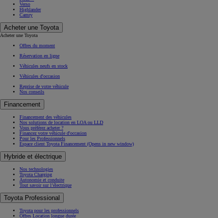
Verso
Highlander
Camry
Acheter une Toyota
Acheter une Toyota
Offres du moment
Réservation en ligne
Véhicules neufs en stock
Véhicules d'occasion
Reprise de votre véhicule
Nos conseils
Financement
Financement des véhicules
Nos solutions de location en LOA ou LLD
Vous préférez acheter ?
Financez votre véhicule d'occasion
Pour les Professionnels
Espace client Toyota Financement
(Opens in new window)
Hybride et électrique
Nos technologies
Toyota Charging
Autonomie et conduite
Tout savoir sur l’électrique
Toyota Professional
Toyota pour les professionnels
Offres Location longue durée