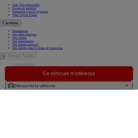
Start Your Impossible
Projets de mobilité
Partenariat Special Olympics
Team Toyota France
Carrières
Recrutement
Nos offres d'emploi
Nos valeurs
Nos engagements
Nos métiers supports
Nos métiers dans le réseau de concession
Le Groupe Toyota
A propos de nous
Histoire
Toyota en Europe
Ce véhicule m'intéresse
Toyota et vous
Toyota en France
Toujours plus loin
Découvrez le véhicule
KINTO, la solution de mobilité sans contrainte
Espace Presse
(Opens in new window)
Trouvez votre concessionnaire Toyota
Prendre un RDV Atelier
Essayez une Toyota
Contactez-nous
Foire aux questions
(Opens in new window)
(Opens in new window)
(Opens in new window)
(Opens in new window)
(Opens in new window)
(Opens in new window)