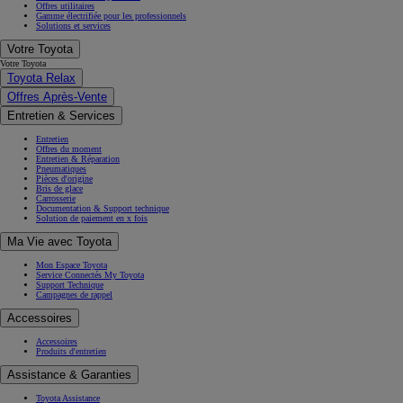
Offres utilitaires
Gamme électrifiée pour les professionnels
Solutions et services
Votre Toyota
Votre Toyota
Toyota Relax
Offres Après-Vente
Entretien & Services
Entretien
Offres du moment
Entretien & Réparation
Pneumatiques
Pièces d'origine
Bris de glace
Carrosserie
Documentation & Support technique
Solution de paiement en x fois
Ma Vie avec Toyota
Mon Espace Toyota
Service Connectés My Toyota
Support Technique
Campagnes de rappel
Accessoires
Accessoires
Produits d'entretien
Assistance & Garanties
Toyota Assistance