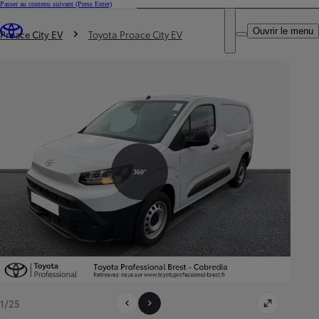
Passer au contenu suivant
(Press Enter)
DEALER NAME
Vous êtes ici
:
Ouvrir le menu
Trouvez un partenaire Toyota
Proace City EV
Toyota Proace City EV
360°
1/25