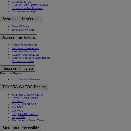
Garanties Toyota
Bilan de Santé Batterie Toyota
Garantie Confort Extracare
Campagnes de rappel
Systèmes de sécurité
Toyota T-Mate
Toyota Safety Sense
Assurer ma Toyota
Assurer mon véhicule
Les options sur-mesure
Assurance Connectée
Assurer votre Occasion
Espace Client Toyota Assurances
Demander un devis
Découvrez Toyota
Découvrez Toyota
Actualités et évènements
TOYOTA GAZOO Racing
TOYOTA GAZOO Racing
Gamme Gazoo Racing
GR Yaris
Finition GR SPORT
FIA WRC
FIA WEC
Rallye Dakar / W2RC
Supra GT4
Trouvez votre Gazoo Center
Start Your Impossible