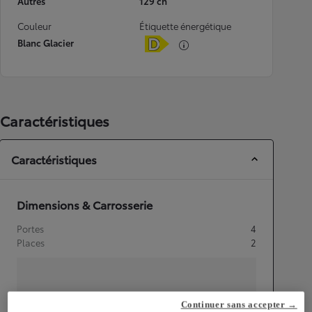
Autres
129 ch
Couleur
Étiquette énergétique
Blanc Glacier
Caractéristiques
Caractéristiques
Dimensions & Carrosserie
Portes
4
Places
2
Continuer sans accepter →