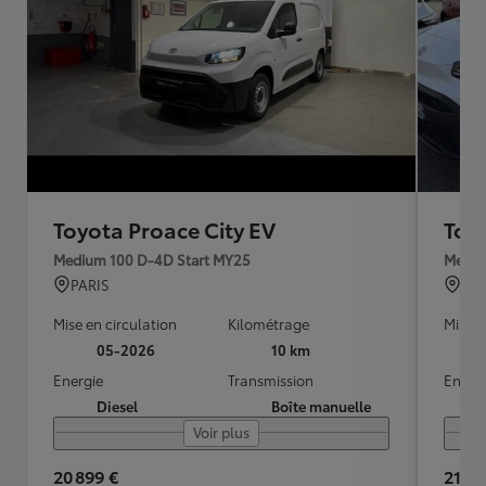
Toyota Proace City EV
Toy
Medium 100 D-4D Start MY25
Mediu
PARIS
AU
Mise en circulation
Kilométrage
Mise e
05-2026
10 km
Energie
Transmission
Energ
Diesel
Boîte manuelle
Voir plus
20 899 €
21 95