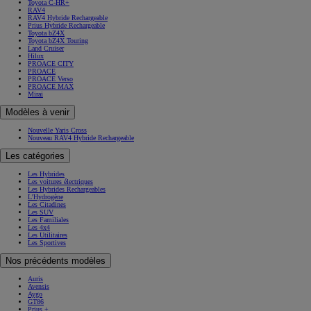
Toyota C-HR+
RAV4
RAV4 Hybride Rechargeable
Prius Hybride Rechargeable
Toyota bZ4X
Toyota bZ4X Touring
Land Cruiser
Hilux
PROACE CITY
PROACE
PROACE Verso
PROACE MAX
Mirai
Modèles à venir
Nouvelle Yaris Cross
Nouveau RAV4 Hybride Rechargeable
Les catégories
Les Hybrides
Les voitures électriques
Les Hybrides Rechargeables
L'Hydrogène
Les Citadines
Les SUV
Les Familiales
Les 4x4
Les Utilitaires
Les Sportives
Nos précédents modèles
Auris
Avensis
Aygo
GT86
Prius +