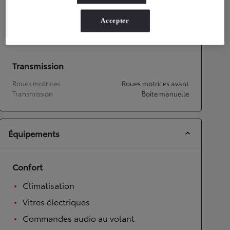
Performances
Accepter
Vitesse maximale
185
km/h
Accélération 0-100km/h
11,2
secondes
Transmission
Roues motrices
Roues motrices avant
Transmission
Boîte manuelle
Équipements
Confort
Climatisation
Vitres électriques
Commandes audio au volant