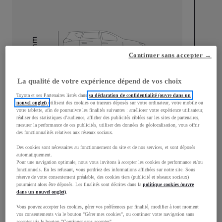
mm
Continuer sans accepter →
1 820
Hauteur
La qualité de votre expérience dépend de vos choix
Longueur
4 753
mm
Toyota et ses Partenaires listés dans
sa déclaration de confidentialité (ouvre dans un
nouvel onglet)
utilisent des cookies ou traceurs déposés sur votre ordinateur, votre mobile ou
votre tablette, afin de poursuivre les finalités suivantes : améliorer votre expérience utilisateur,
réaliser des statistiques d’audience, afficher des publicités ciblées sur les sites de partenaires,
mesurer la performance de ces publicités, utiliser des données de géolocalisation, vous offrir
des fonctionnalités relatives aux réseaux sociaux.
Des cookies sont nécessaires au fonctionnement du site et de nos services, et sont déposés
automatiquement.
Largeur
1 848
mm
Pour une navigation optimale, nous vous invitons à accepter les cookies de performance et/ou
fonctionnels. En les refusant, vous perdriez des informations affichées sur notre site. Sous
réserve de votre consentement préalable, des cookies tiers (publicité et réseaux sociaux)
pourraient alors être déposés. Les finalités sont décrites dans la
politique cookies (ouvre
dans un nouvel onglet)
.
Consommation mixte
Vous pouvez accepter les cookies, gérer vos préférences par finalité, modifier à tout moment
vos consentements via le bouton "Gérer mes cookies", ou continuer votre navigation sans
accepter via le bouton "Continuer sans accepter".