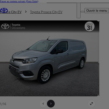
Passer au contenu suivant
(Press Enter)
DEALER NAME
Vous êtes ici
:
Ouvrir le menu
Trouvez un partenaire Toyota
Proace City EV
Toyota Proace City EV
1/16