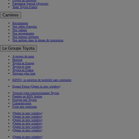
Projets de mobilité
Partenariat Special Olympics
Team Toyota France
Carrières
Recrutement
Nos offres d'emploi
Nos valeurs
Nos engagements
Nos métiers supports
Nos métiers dans le réseau de concession
Le Groupe Toyota
A propos de nous
Histoire
Toyota en Europe
Toyota et vous
Toyota en France
Toujours plus loin
KINTO, la solution de mobilité sans contrainte
Espace Presse
(Opens in new window)
Trouvez votre concessionnaire Toyota
Prendre un RDV Atelier
Essayez une Toyota
Contactez-nous
Foire aux questions
(Opens in new window)
(Opens in new window)
(Opens in new window)
(Opens in new window)
(Opens in new window)
(Opens in new window)
(Opens in new window)