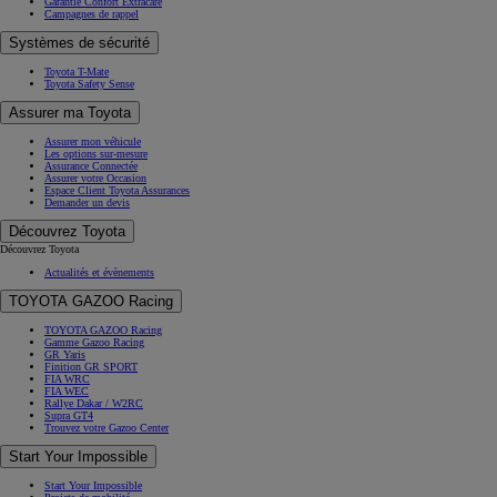
Garantie Confort Extracare
Campagnes de rappel
Systèmes de sécurité
Toyota T-Mate
Toyota Safety Sense
Assurer ma Toyota
Assurer mon véhicule
Les options sur-mesure
Assurance Connectée
Assurer votre Occasion
Espace Client Toyota Assurances
Demander un devis
Découvrez Toyota
Découvrez Toyota
Actualités et évènements
TOYOTA GAZOO Racing
TOYOTA GAZOO Racing
Gamme Gazoo Racing
GR Yaris
Finition GR SPORT
FIA WRC
FIA WEC
Rallye Dakar / W2RC
Supra GT4
Trouvez votre Gazoo Center
Start Your Impossible
Start Your Impossible