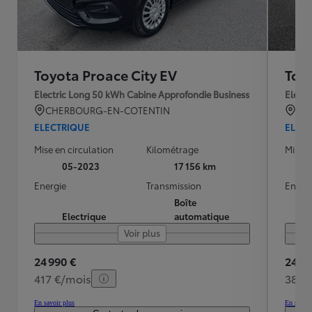
Toyota Proace City EV
Toy
Electric Long 50 kWh Cabine Approfondie Business
Electr
CHERBOURG-EN-COTENTIN
CE
ELECTRIQUE
ELEC
Mise en circulation
Kilométrage
Mise e
05-2023
17 156 km
Energie
Transmission
Energ
Boîte
Electrique
automatique
Voir plus
24 990 €
24 99
417 €/mois
389 
En savoir plus
En savoir