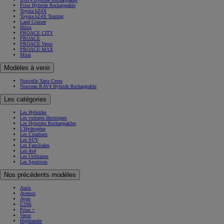
Prius Hybride Rechargeable
Toyota bZ4X
Toyota bZ4X Touring
Land Cruiser
Hilux
PROACE CITY
PROACE
PROACE Verso
PROACE MAX
Mirai
Modèles à venir
Nouvelle Yaris Cross
Nouveau RAV4 Hybride Rechargeable
Les catégories
Les Hybrides
Les voitures électriques
Les Hybrides Rechargeables
L'Hydrogène
Les Citadines
Les SUV
Les Familiales
Les 4x4
Les Utilitaires
Les Sportives
Nos précédents modèles
Auris
Avensis
Aygo
GT86
Prius +
Verso
Highlander