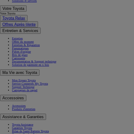
Solutions et services
Votre Toyota
Votre Toyota
Toyota Relax
Offres Après-Vente
Entretien & Services
Entretien
Offres du moment
Entretien & Réparation
Pneumatiques
Pièces d'origine
Bris de glace
Carrosserie
Documentation & Support technique
Solution de paiement en x fois
Ma Vie avec Toyota
Mon Espace Toyota
Service Connectés My Toyota
Support Technique
Campagnes de rappel
Accessoires
Accessoires
Produits d'entretien
Assistance & Garanties
Toyota Assistance
Garanties Toyota
Bilan de Santé Batterie Toyota