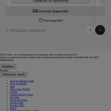
Contactez la concession
Livraison disponible
Sauvegardez
2 Véhicules similaires
POST https://usc-webcomponents.toyota-europe.com/v1/used-stock-cars/fr/fr?
brand=toyota&uscContext=used&uscEnv=production&vehicleForSaleId=4c4d259b-6df1-4cf7-b837-
0ea8b8f1bbf8
Modèles
Modèles
Véhicules neufs
Tous les véhicules neufs
Aygo X Hybride
Yaris
Yaris Cross Hybride
Corolla
Corolla Touring Sports
GR Yaris
Toyota GR Supra
Toyota C-HR
Toyota C-HR+
RAV4
RAV4 Hybride Rechargeable