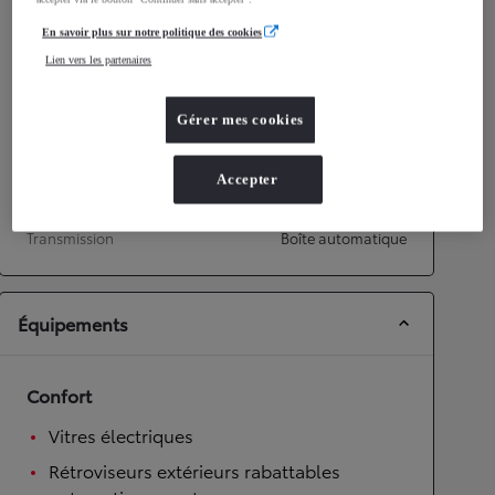
Émissions CO2
0
g/km
En savoir plus sur notre politique des cookies
Lien vers les partenaires
Performances
Vitesse maximale
135
km/h
Gérer mes cookies
Transmission
Accepter
Roues motrices
Roues motrices avant
Transmission
Boîte automatique
Équipements
Confort
Vitres électriques
Rétroviseurs extérieurs rabattables