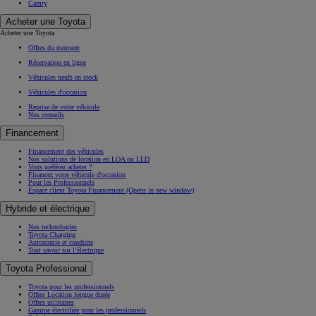
Camry
Acheter une Toyota
Acheter une Toyota
Offres du moment
Réservation en ligne
Véhicules neufs en stock
Véhicules d'occasion
Reprise de votre véhicule
Nos conseils
Financement
Financement des véhicules
Nos solutions de location en LOA ou LLD
Vous préférez acheter ?
Financez votre véhicule d'occasion
Pour les Professionnels
Espace client Toyota Financement
(Opens in new window)
Hybride et électrique
Nos technologies
Toyota Charging
Autonomie et conduite
Tout savoir sur l’électrique
Toyota Professional
Toyota pour les professionnels
Offres Location longue durée
Offres utilitaires
Gamme électrifiée pour les professionnels