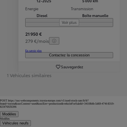
12-2025
5 000 km
Energie
Transmission
Diesel
Boîte manuelle
Voir plus
21 950 €
279 €/mois
En savoir plus
Contactez la concession
Sauvegardez
1 Véhicules similaires
POST https://usc-webcomponents.toyota-europe.com/v1/used-stock-cars/fr/fr?
brand=toyota&uscContext=used&uscEnv=production&vehicleForSaleId=3410fbfb-5d69-474f-8319-
823f76926396
Modèles
Modèles
Véhicules neufs