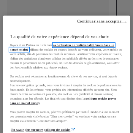
Continuer sans accepter →
mm
1 825
Hauteur
La qualité de votre expérience dépend de vos choix
Toyota et ses Partenaires listés dans
sa déclaration de confidentialité (ouvre dans un
Longueur
4 403
mm
nouvel onglet)
utilisent des cookies ou traceurs déposés sur votre ordinateur, votre mobile ou
votre tablette, afin de poursuivre les finalités suivantes : améliorer votre expérience utilisateur,
réaliser des statistiques d’audience, afficher des publicités ciblées sur les sites de partenaires,
mesurer la performance de ces publicités, utiliser des données de géolocalisation, vous offrir
des fonctionnalités relatives aux réseaux sociaux.
Des cookies sont nécessaires au fonctionnement du site et de nos services, et sont déposés
automatiquement.
Pour une navigation optimale, nous vous invitons à accepter les cookies de performance et/ou
fonctionnels. En les refusant, vous perdriez des informations affichées sur notre site. Sous
Largeur
1 848
mm
réserve de votre consentement préalable, des cookies tiers (publicité et réseaux sociaux)
pourraient alors être déposés. Les finalités sont décrites dans la
politique cookies (ouvre
dans un nouvel onglet)
.
Vous pouvez accepter les cookies, gérer vos préférences par finalité, modifier à tout moment
vos consentements via le bouton "Gérer mes cookies", ou continuer votre navigation sans
Consommation mixte
accepter via le bouton "Continuer sans accepter".
En savoir plus sur notre politique des cookies
Émissions CO2
138
g/km