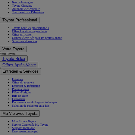
Nos technologies
Toyota Charging
Autonomie et conduite
Tout savoir sur l’électrique
Toyota Professional
Toyota pour les professionnels
Offres Location longue durée
Offres utilitaires
Gamme électrifiée pour les professionnels
Solutions et services
Votre Toyota
Votre Toyota
Toyota Relax
Offres Après-Vente
Entretien & Services
Entretien
Offres du moment
Entretien & Réparation
Pneumatiques
Pièces d'origine
Bris de glace
Carrosserie
Documentation & Support technique
Solution de paiement en x fois
Ma Vie avec Toyota
Mon Espace Toyota
Service Connectés My Toyota
Support Technique
Campagnes de rappel