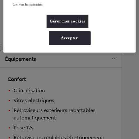
Lien vers les partenaires
Transmission
Gérer mes cookies
Roues motrices
Roues motrices avant
Transmission
Boîte manuelle
Accepter
Équipements
Confort
Climatisation
Vitres électriques
Rétroviseurs extérieurs rabattables
automatiquement
Prise 12v
Rétroviseurs réglables électriquement