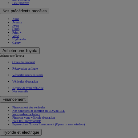
Les Sportives
Nos précédents modèles
Auris
Avensis
Aygo
GT86
Prius +
Verso
Highlander
Camry
Acheter une Toyota
Acheter une Toyota
Offres du moment
Réservation en ligne
Véhicules neufs en stock
Véhicules d'occasion
Reprise de votre véhicule
Nos conseils
Financement
Financement des véhicules
Nos solutions de location en LOA ou LLD
Vous préférez acheter ?
Financez votre véhicule d'occasion
Pour les Professionnels
Espace client Toyota Financement
(Opens in new window)
Hybride et électrique