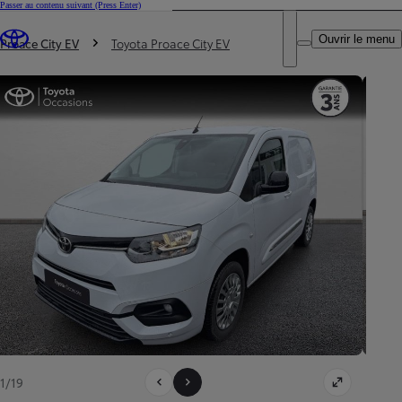
Passer au contenu suivant
(Press Enter)
DEALER NAME
Vous êtes ici
:
Ouvrir le menu
Trouvez un partenaire Toyota
Proace City EV
Toyota Proace City EV
1/19