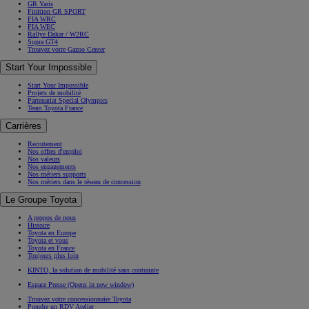
GR Yaris
Finition GR SPORT
FIA WRC
FIA WEC
Rallye Dakar / W2RC
Supra GT4
Trouvez votre Gazoo Center
Start Your Impossible
Start Your Impossible
Projets de mobilité
Partenariat Special Olympics
Team Toyota France
Carrières
Recrutement
Nos offres d'emploi
Nos valeurs
Nos engagements
Nos métiers supports
Nos métiers dans le réseau de concession
Le Groupe Toyota
A propos de nous
Histoire
Toyota en Europe
Toyota et vous
Toyota en France
Toujours plus loin
KINTO, la solution de mobilité sans contrainte
Espace Presse
(Opens in new window)
Trouvez votre concessionnaire Toyota
Prendre un RDV Atelier