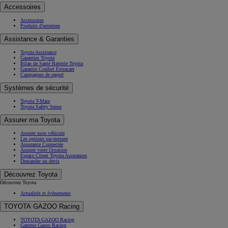
Accessoires
Accessoires
Produits d'entretien
Assistance & Garanties
Toyota Assistance
Garanties Toyota
Bilan de Santé Batterie Toyota
Garantie Confort Extracare
Campagnes de rappel
Systèmes de sécurité
Toyota T-Mate
Toyota Safety Sense
Assurer ma Toyota
Assurer mon véhicule
Les options sur-mesure
Assurance Connectée
Assurer votre Occasion
Espace Client Toyota Assurances
Demander un devis
Découvrez Toyota
Découvrez Toyota
Actualités et évènements
TOYOTA GAZOO Racing
TOYOTA GAZOO Racing
Gamme Gazoo Racing