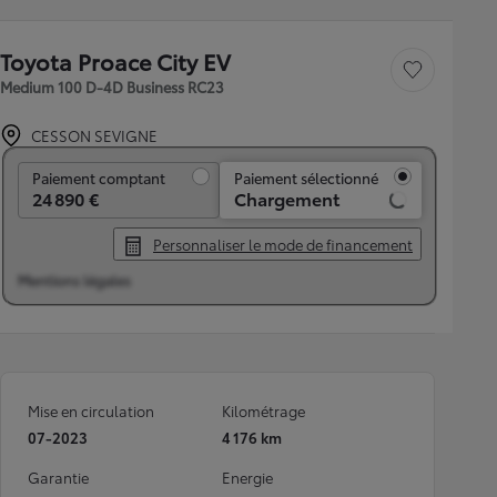
Toyota Proace City EV
Sauvegarder le véh
Medium 100 D-4D Business RC23
CESSON SEVIGNE
Paiement comptant
Paiement comptant
Paiement sélectionné
24 890 €
Chargement
Personnaliser le mode de financement
Mentions légales
Mise en circulation
Kilométrage
07-2023
4 176 km
Garantie
Energie