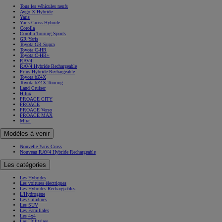
Tous les véhicules neufs
Aygo X Hybride
Yaris
Yaris Cross Hybride
Corolla
Corolla Touring Sports
GR Yaris
Toyota GR Supra
Toyota C-HR
Toyota C-HR+
RAV4
RAV4 Hybride Rechargeable
Prius Hybride Rechargeable
Toyota bZ4X
Toyota bZ4X Touring
Land Cruiser
Hilux
PROACE CITY
PROACE
PROACE Verso
PROACE MAX
Mirai
Modèles à venir
Nouvelle Yaris Cross
Nouveau RAV4 Hybride Rechargeable
Les catégories
Les Hybrides
Les voitures électriques
Les Hybrides Rechargeables
L'Hydrogène
Les Citadines
Les SUV
Les Familiales
Les 4x4
Les Utilitaires