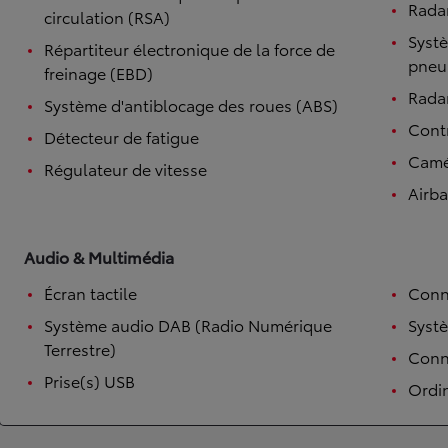
Rada
circulation (RSA)
Systè
Répartiteur électronique de la force de
pneu
freinage (EBD)
Radar
Système d'antiblocage des roues (ABS)
Contr
Détecteur de fatigue
Camé
Régulateur de vitesse
Airb
Audio & Multimédia
Écran tactile
Conn
Système audio DAB (Radio Numérique
Syst
Terrestre)
Conne
Prise(s) USB
Ordi