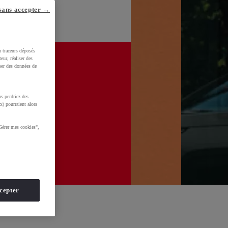
sans accepter →
u traceurs déposés
eur, réaliser des
iser des données de
s perdriez des
x) pourraient alors
Gérer mes cookies",
cepter