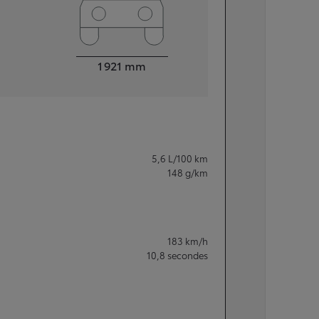
Largeur
1 921
mm
5,6
L/100 km
148
g/km
183
km/h
10,8
secondes