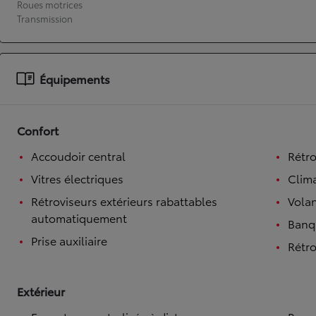
Roues motrices
Transmission
À partir de 19 700 €
Nouvelle Yaris Cross
HYBRIDE
Disponible prochainement
Équipements
Confort
Accoudoir central
Rétro
Vitres électriques
Clim
Rétroviseurs extérieurs rabattables
Volan
automatiquement
Banqu
Prise auxiliaire
Rétro
Extérieur