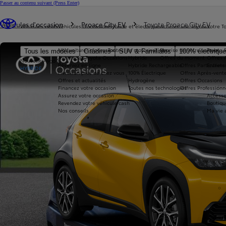
Passer au contenu suivant
(Press Enter)
Vous êtes ici
:
Véhicules d'occasion
Proace City EV
Toyota Proace City EV
Véhicules neufs
Véhicules d'occasion
Hybride et électrique
Acheter une Toyota
Votre T
Nos voitures d'occasion
Toutes les motorisations
Reprise de votre voiture
Toyota 
Tous les modèles
Citadines
SUV & Familiales
100% électriqu
Avantages Toyota Occasions
Hybride
Offres du moment
Offres 
Nouvelle Aygo X
Réservez en ligne
Hybride Rechargeable
Offres Particuliers
Entrete
HYBRIDE
Livraison près de chez vous
100% Électrique
Offres Après-vente
Offres et actualités
Hydrogène
Offres Occasions
Financez votre occasion
Toutes nos technologies
Offres Professionn
Assurez votre occasion
Accesso
Revendez votre véhicule cash
Boutiqu
Nos conseils
Ma vie 