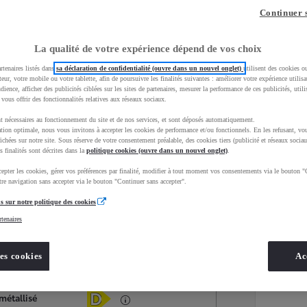
Continuer 
La qualité de votre expérience dépend de vos choix
rtenaires listés dans
sa déclaration de confidentialité (ouvre dans un nouvel onglet)
utilisent des cookies o
teur, votre mobile ou votre tablette, afin de poursuivre les finalités suivantes : améliorer votre expérience utilisat
udience, afficher des publicités ciblées sur les sites de partenaires, mesurer la performance de ces publicités, util
 vous offrir des fonctionnalités relatives aux réseaux sociaux.
t nécessaires au fonctionnement du site et de nos services, et sont déposés automatiquement.
tion optimale, nous vous invitons à accepter les cookies de performance et/ou fonctionnels. En les refusant, vou
ichées sur notre site. Sous réserve de votre consentement préalable, des cookies tiers (publicité et réseaux sociau
s finalités sont décrites dans la
politique cookies (ouvre dans un nouvel onglet)
.
epter les cookies, gérer vos préférences par finalité, modifier à tout moment vos consentements via le bouton "
Services
Concession
re navigation sans accepter via le bouton "Continuer sans accepter".
s sur notre politique des cookies
rtenaires
Energie
oyota Occasions
Diesel
es cookies
Ac
Étiquette énergétique
métallisé