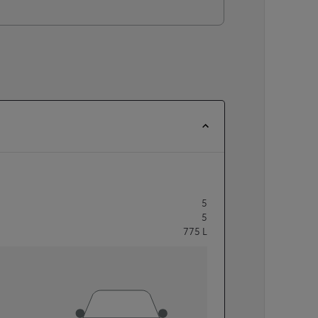
5
5
775
L