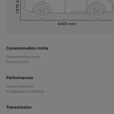
1 878
Hauteur
Longueur
4 403
mm
Consommation mixte
Consommation mixte
Émissions CO2
Performances
Vitesse maximale
Accélération 0-100km/h
Transmission