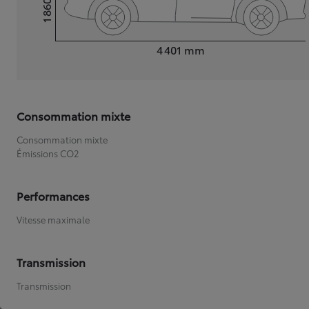
1 860
Hauteur
Longueur
4 401
mm
Consommation mixte
Consommation mixte
Émissions CO2
Performances
Vitesse maximale
Transmission
Transmission