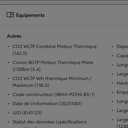
À partir de 19 700 €
Équipements
Nouvelle Yaris Cross
HYBRIDE
Disponible prochainement
Autres
CO2 WLTP Combiné Moteur Thermique
Dépol
(142.0)
Capac
Conso WLTP Moteur Thermique Mixte
Long
l/100km (5.4)
Large
CO2 WLTP Véh thermique Minimum /
Haut
Maximum (138.0)
Empa
Code constructeur (98AA-P2516-BS-1)
Longu
Date de l'information (20251001)
Large
UID (8141123)
Large
Statut des données (spécifications
(1230