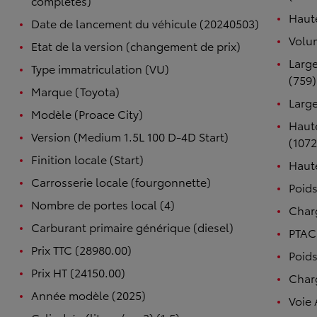
complètes)
Haute
Date de lancement du véhicule (20240503)
Volum
Etat de la version (changement de prix)
Large
Type immatriculation (VU)
(759)
Marque (Toyota)
Large
Modèle (Proace City)
Haute
Version (Medium 1.5L 100 D-4D Start)
(1072
Finition locale (Start)
Haute
Carrosserie locale (fourgonnette)
Poids
Nombre de portes local (4)
Charg
Carburant primaire générique (diesel)
PTAC 
Prix TTC (28980.00)
Poids
Prix HT (24150.00)
Charg
Année modèle (2025)
Voie 