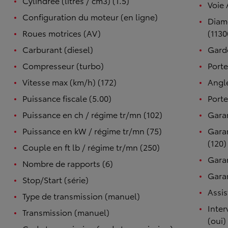
Cylindrée (litres / cm3) (1.5)
Voie 
Configuration du moteur (en ligne)
Diam
Roues motrices (AV)
(1130
Carburant (diesel)
Garde
Compresseur (turbo)
Porte
Vitesse max (km/h) (172)
Angle
Puissance fiscale (5.00)
Porte
Puissance en ch / régime tr/mn (102)
Garan
Puissance en kW / régime tr/mn (75)
Garan
(120)
Couple en ft lb / régime tr/mn (250)
Garan
Nombre de rapports (6)
Garan
Stop/Start (série)
Assis
Type de transmission (manuel)
Inter
Transmission (manuel)
(oui)