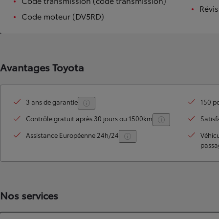
Code transmission (code transmission)
Révis
Code moteur (DV5RD)
Avantages Toyota
3 ans de garantie
150 po
Contrôle gratuit après 30 jours ou 1500km
Satisf
TOYOTA C-HR
HYBRIDE OU HYBRIDE RECHARGEABLE
Disponible rapidement
Assistance Européenne 24h/24
Véhic
passa
Nos services