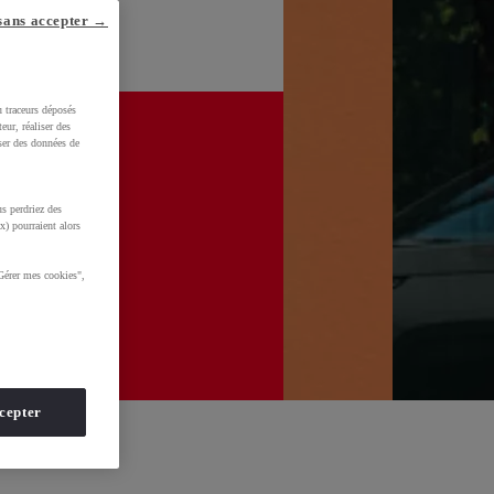
sans accepter →
u traceurs déposés
eur, réaliser des
iser des données de
s perdriez des
x) pourraient alors
Gérer mes cookies",
cepter