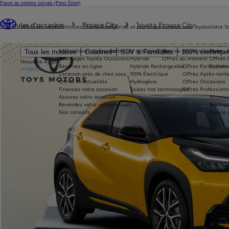
Passer au contenu suivant
(Press Enter)
Vous êtes ici
:
Véhicules d'occasion
Proace City
Toyota Proace City
Véhicules neufs
Véhicules d'occasion
Hybride et électrique
Acheter une Toyota
Votre T
Nos voitures d'occasion
Toutes les motorisations
Reprise de votre voiture
Toyota 
Tous les modèles
Citadines
SUV & Familiales
100% électriqu
Avantages Toyota Occasions
Hybride
Offres du moment
Offres 
Nouvelle Aygo X
Réservez en ligne
Hybride Rechargeable
Offres Particuliers
Entrete
HYBRIDE
Livraison près de chez vous
100% Électrique
Offres Après-vente
Offres et actualités
Hydrogène
Offres Occasions
Financez votre occasion
Toutes nos technologies
Offres Professionn
Assurez votre occasion
Accesso
Revendez votre véhicule cash
Boutiqu
Nos conseils
Ma vie 