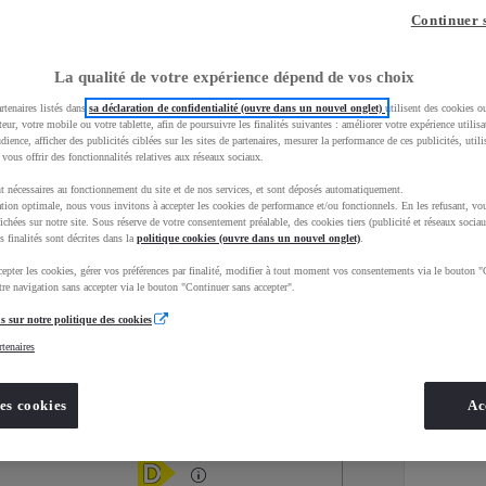
Continuer 
La qualité de votre expérience dépend de vos choix
rtenaires listés dans
sa déclaration de confidentialité (ouvre dans un nouvel onglet)
utilisent des cookies o
teur, votre mobile ou votre tablette, afin de poursuivre les finalités suivantes : améliorer votre expérience utilisat
udience, afficher des publicités ciblées sur les sites de partenaires, mesurer la performance de ces publicités, util
 vous offrir des fonctionnalités relatives aux réseaux sociaux.
t nécessaires au fonctionnement du site et de nos services, et sont déposés automatiquement.
tion optimale, nous vous invitons à accepter les cookies de performance et/ou fonctionnels. En les refusant, vou
ichées sur notre site. Sous réserve de votre consentement préalable, des cookies tiers (publicité et réseaux sociau
s finalités sont décrites dans la
politique cookies (ouvre dans un nouvel onglet)
.
epter les cookies, gérer vos préférences par finalité, modifier à tout moment vos consentements via le bouton "
Services
Concession
re navigation sans accepter via le bouton "Continuer sans accepter".
s sur notre politique des cookies
rtenaires
Energie
oyota Occasions
Diesel
es cookies
Ac
Étiquette énergétique