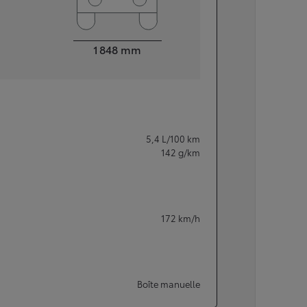
Largeur
1 848
mm
5,4
L/100 km
142
g/km
172
km/h
Boîte manuelle