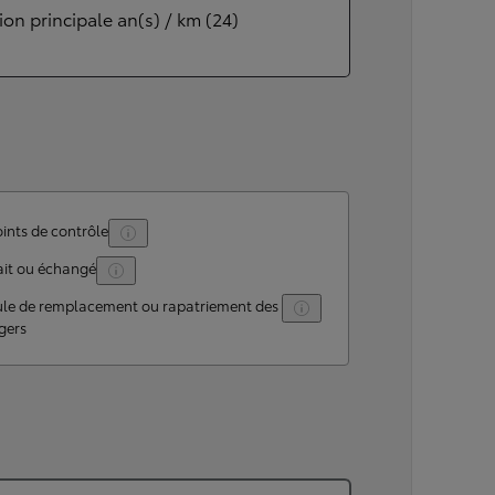
ion principale an(s) / km (24)
ints de contrôle
ait ou échangé
ule de remplacement ou rapatriement des
gers