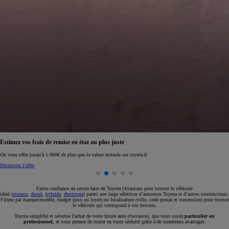
Réservez en ligne votre occasion pour 1€ seulement
Réservez en ligne
Faites confiance au savoir-faire de Toyota Occasions pour trouver le véhicule
idéal (
essence
,
diesel
,
hybride
,
électrique
) parmi une large sélection d’annonces Toyota et d’autres constructeurs.
Filtrez par marque/modèle, budget (prix ou loyer) ou localisation (ville, code postal et concession) pour trouver
le véhicule qui correspond à vos besoins.
Toyota simplifie et sécurise l'achat de votre future auto d'occasion, que vous soyez
particulier ou
professionnel
, et vous permet de rouler en toute sérénité grâce à de nombreux avantages.