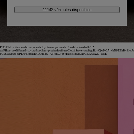
11142 véhicules disponibles
POST https://usc-webcomponents.toyota-europe.com/v1/car-filter-header/fr/fr?
carFilter=used&brand=toyota&uscEnv=production&useGlobalStore=true&gclid=CjwKCAjwhNbTBhB4EiwA
oG0SOQq6siYlPEhF6lbUNI0iLGjm4Q_AFFmGk4zYHzisisIdQeiJxoCS3wQAvD_BwE