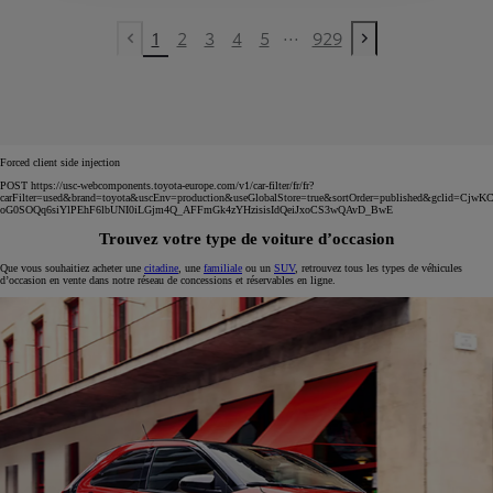
...
1
2
3
4
5
929
Previous page
Next page
Forced client side injection
POST https://usc-webcomponents.toyota-europe.com/v1/car-filter/fr/fr?
carFilter=used&brand=toyota&uscEnv=production&useGlobalStore=true&sortOrder=published&gclid=C
oG0SOQq6siYlPEhF6lbUNI0iLGjm4Q_AFFmGk4zYHzisisIdQeiJxoCS3wQAvD_BwE
Trouvez votre type de voiture d’occasion
Que vous souhaitiez acheter une
citadine
, une
familiale
ou un
SUV
, retrouvez tous les types de véhicules
d’occasion en vente dans notre réseau de concessions et réservables en ligne.