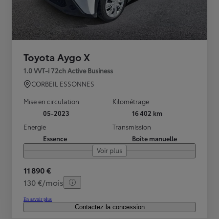
Toyota Aygo X
1.0 VVT-i 72ch Active Business
CORBEIL ESSONNES
Mise en circulation
Kilométrage
05-2023
16 402 km
Energie
Transmission
Essence
Boîte manuelle
Voir plus
11 890 €
130 €/mois
En savoir plus
Contactez la concession