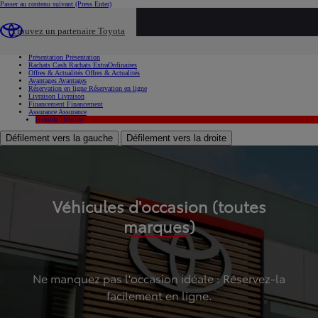
Passer au contenu suivant
(Press Enter)
...
Trouvez un partenaire Toyota
Voiture d'occasion
Présentation
Présentation
Rachats Cash
Rachats ExtraOrdinaires
Offres & Actualités
Offres & Actualités
Avantages
Avantages
Réservation en ligne
Réservation en ligne
Livraison
Livraison
Financement
Financement
Assurance
Assurance
Hybride
Hybride
Défilement vers la gauche
Défilement vers la droite
Véhicules d'occasion (toutes
marques)
Ne manquez pas l'occasion idéale : Réservez-la
facilement en ligne.