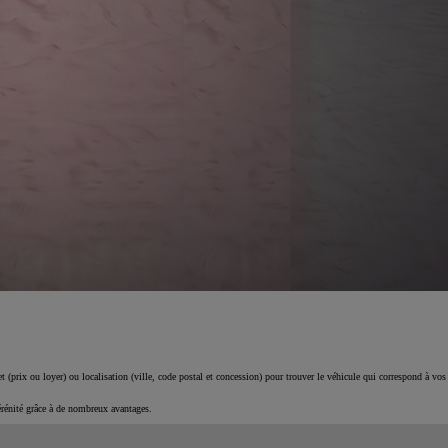
 (prix ou loyer) ou localisation (ville, code postal et concession) pour trouver le véhicule qui correspond à vos
érénité grâce à de nombreux avantages.