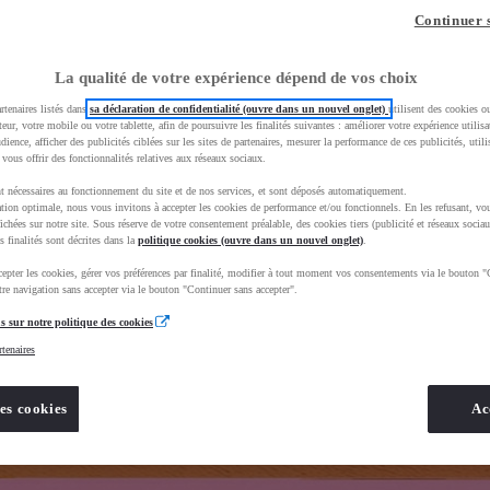
z-vous ?
Quel est votre budget ?
Dans quelle vi
Continuer 
Prix / Loyer
Ville / 
La qualité de votre expérience dépend de vos choix
rtenaires listés dans
sa déclaration de confidentialité (ouvre dans un nouvel onglet)
utilisent des cookies o
teur, votre mobile ou votre tablette, afin de poursuivre les finalités suivantes : améliorer votre expérience utilisat
udience, afficher des publicités ciblées sur les sites de partenaires, mesurer la performance de ces publicités, util
 vous offrir des fonctionnalités relatives aux réseaux sociaux.
t nécessaires au fonctionnement du site et de nos services, et sont déposés automatiquement.
uscEnv=production&useGlobalStore=true
tion optimale, nous vous invitons à accepter les cookies de performance et/ou fonctionnels. En les refusant, vou
ichées sur notre site. Sous réserve de votre consentement préalable, des cookies tiers (publicité et réseaux sociau
s finalités sont décrites dans la
politique cookies (ouvre dans un nouvel onglet)
.
epter les cookies, gérer vos préférences par finalité, modifier à tout moment vos consentements via le bouton "
re navigation sans accepter via le bouton "Continuer sans accepter".
s sur notre politique des cookies
rtenaires
es cookies
Ac