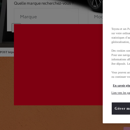
Quelle marque recherchez-vous ?
Quel modèle recherche
Marque
Modèle
Toyota et ses Pa
sur votre ordina
statistiques d’a
géolocalisation,
Des cookies son
POST https://usc-webcomponents.toyota-europe.com/v1/car-filter-header/fr/fr?carFilter=used&brand=toyota&
Pour une naviga
informations aff
être déposés. Le
Vous pouvez acc
ou continuer vot
En savoir plu
Lien vers les pa
Gérer m