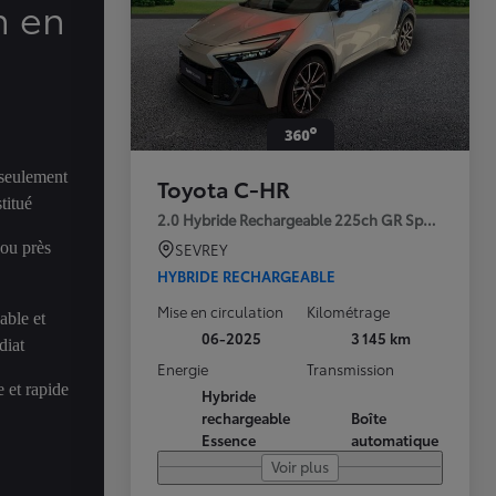
n en
 seulement
Toyota C-HR
titué
2.0 Hybride Rechargeable 225ch GR Sport Premi
 ou près
SEVREY
HYBRIDE RECHARGEABLE
Mise en circulation
Kilométrage
able et
06-2025
3 145 km
diat
Energie
Transmission
 et rapide
Hybride
rechargeable
Boîte
Essence
automatique
Voir plus