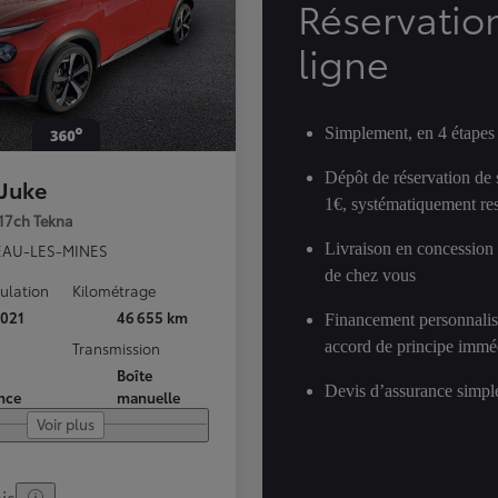
Réservatio
ligne
Simplement, en 4 étapes
Dépôt de réservation de
 Juke
1€, systématiquement res
117ch Tekna
Livraison en concession
AU-LES-MINES
de chez vous
culation
Kilométrage
021
46 655 km
Financement personnalis
accord de principe immé
Transmission
Boîte
Devis d’assurance simple
nce
manuelle
Voir plus
is