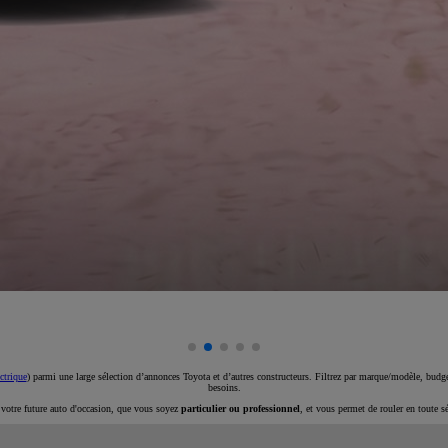
ctrique
) parmi une large sélection d’annonces Toyota et d’autres constructeurs. Filtrez par marque/modèle, budget
besoins.
e votre future auto d'occasion, que vous soyez
particulier ou professionnel
, et vous permet de rouler en toute s