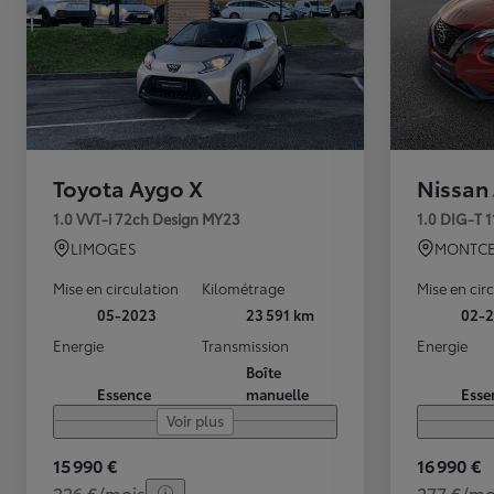
Toyota Aygo X
Nissan
1.0 VVT-i 72ch Design MY23
1.0 DIG-T 
LIMOGES
MONTCE
Mise en circulation
Kilométrage
Mise en cir
05-2023
23 591 km
02-2
Energie
Transmission
Energie
Boîte
Essence
manuelle
Esse
Voir plus
15 990 €
16 990 €
226 €/mois
277 €/mo