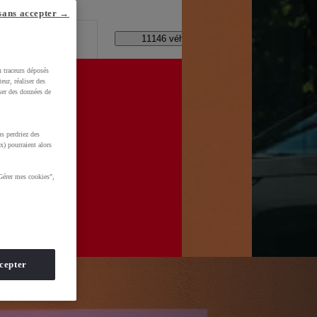
lle ?
sans accepter →
Code Postal / Concession
11146 véhicules disponibles
u traceurs déposés
eur, réaliser des
iser des données de
s perdriez des
x) pourraient alors
Gérer mes cookies",
cepter