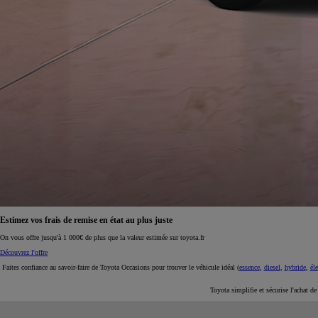
À partir de 19 700 €
Nouvelle Yaris Cross
HYBRIDE
Disponible prochainement
Estimez vos frais de remise en état au plus juste
On vous offre jusqu'à 1 000€ de plus que la valeur estimée sur toyota.fr
Découvrez l'offre
Faites confiance au savoir-faire de Toyota Occasions pour trouver le véhicule idéal (
essence
,
diesel
,
hybride
,
éle
Toyota simplifie et sécurise l'achat d