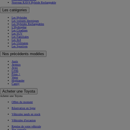
Nouveau RAV4 Hybride Rechargeable
Les catégories
Les Hybrides
Les voitures électriques
Les Hybrides Rechargeables
L'Hydrogène
Les Citadines
Les SUV
Les Familiales
Les 4x4
Les Utilitaires
Les Sportives
Nos précédents modèles
Auris
Avensis
Aygo
GT86
Prius +
Verso
Highlander
Camry
Acheter une Toyota
Acheter une Toyota
Offres du moment
Réservation en ligne
Véhicules neufs en stock
Véhicules d'occasion
Reprise de votre véhicule
Nos conseils