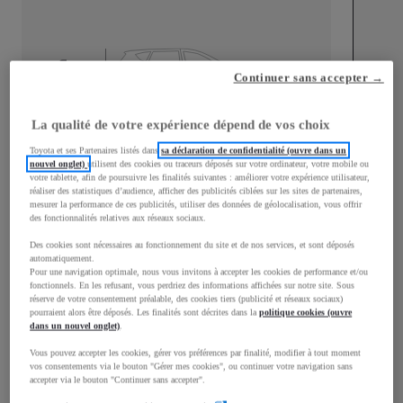
mm
Continuer sans accepter →
1 899
Hauteur
La qualité de votre expérience dépend de vos choix
Longueur
4 959
mm
Toyota et ses Partenaires listés dans
sa déclaration de confidentialité (ouvre dans un
nouvel onglet)
utilisent des cookies ou traceurs déposés sur votre ordinateur, votre mobile ou
votre tablette, afin de poursuivre les finalités suivantes : améliorer votre expérience utilisateur,
réaliser des statistiques d’audience, afficher des publicités ciblées sur les sites de partenaires,
mesurer la performance de ces publicités, utiliser des données de géolocalisation, vous offrir
des fonctionnalités relatives aux réseaux sociaux.
Des cookies sont nécessaires au fonctionnement du site et de nos services, et sont déposés
automatiquement.
Pour une navigation optimale, nous vous invitons à accepter les cookies de performance et/ou
Largeur
1 920
mm
fonctionnels. En les refusant, vous perdriez des informations affichées sur notre site. Sous
réserve de votre consentement préalable, des cookies tiers (publicité et réseaux sociaux)
pourraient alors être déposés. Les finalités sont décrites dans la
politique cookies (ouvre
dans un nouvel onglet)
.
Vous pouvez accepter les cookies, gérer vos préférences par finalité, modifier à tout moment
Consommation mixte
vos consentements via le bouton "Gérer mes cookies", ou continuer votre navigation sans
accepter via le bouton "Continuer sans accepter".
Consommation mixte
7,4
L/100 km