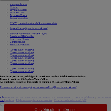
A propos de nous
Histoire
Toyota en Europe
Toyota et vous
Toyota en France
Toujours plus loin
KINTO, la solution de mobilité sans contrainte
Espace Presse
(Opens in new window)
Trouvez votre concessionnaire Toyota
Prendre un RDV Atelier
Essayez une Toyota
Contactez-nous
Foire aux questions
(Opens in new window)
(Opens in new window)
(Opens in new window)
(Opens in new window)
(Opens in new window)
(Opens in new window)
(Opens in new window)
(Opens in new window)
Pour les trajets courts, privilégiez la marche ou le vélo #SeDéplacerMoinsPolluer
Pensez à covoiturer #SeDéplacerMoinsPolluer
Au quotidien, prenez les transports en commun #SeDéplacerMoinsPolluer
Retrouvez les étiquettes énergétiques de nos modèles
(Opens in new window)
Réglement du site
|
Vos informations personnelles
|
Gestion des cookies
|
Centre de préférences
|
Déclaration de
confidentialité
|
Règlement européen sur les données
|
Code de conduite
download (pdf(
Toyota. Tous droits réservés. © 2026
Ce véhicule m'intéresse
Informations légales