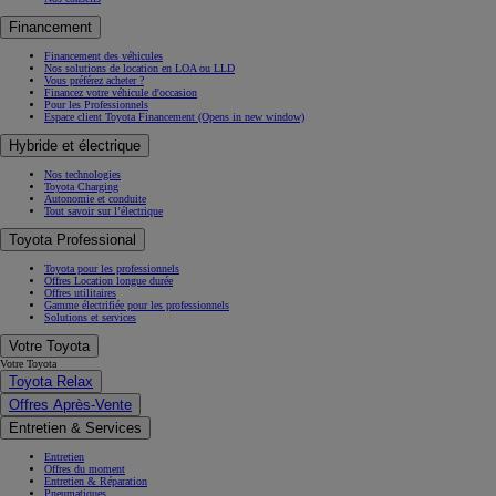
Financement
Financement des véhicules
Nos solutions de location en LOA ou LLD
Vous préférez acheter ?
Financez votre véhicule d'occasion
Pour les Professionnels
Espace client Toyota Financement
(Opens in new window)
Hybride et électrique
Nos technologies
Toyota Charging
Autonomie et conduite
Tout savoir sur l’électrique
Toyota Professional
Toyota pour les professionnels
Offres Location longue durée
Offres utilitaires
Gamme électrifiée pour les professionnels
Solutions et services
Votre Toyota
Votre Toyota
Toyota Relax
Offres Après-Vente
Entretien & Services
Entretien
Offres du moment
Entretien & Réparation
Pneumatiques