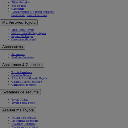
Pièces d'origine
Bris de glace
Carrosserie
Documentation & Support technique
Solution de paiement en x fois
Ma Vie avec Toyota
Mon Espace Toyota
Service Connectés My Toyota
Support Technique
Campagnes de rappel
Accessoires
Accessoires
Produits d'entretien
Assistance & Garanties
Toyota Assistance
Garanties Toyota
Bilan de Santé Batterie Toyota
Garantie Confort Extracare
Campagnes de rappel
Systèmes de sécurité
Toyota T-Mate
Toyota Safety Sense
Assurer ma Toyota
Assurer mon véhicule
Les options sur-mesure
Assurance Connectée
Assurer votre Occasion