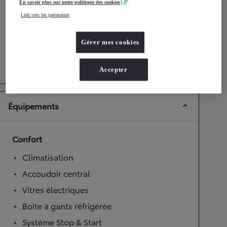
En savoir plus sur notre politique des cookies
Émissions CO2
195
g/km
Lien vers les partenaires
Transmission
Gérer mes cookies
Roues motrices
Roues motrices avant
Transmission
Boîte manuelle
Accepter
Équipements
Confort
Climatisation
Accoudoir central
Vitres électriques
Boite à gants réfrigérée
Système Stop & Start