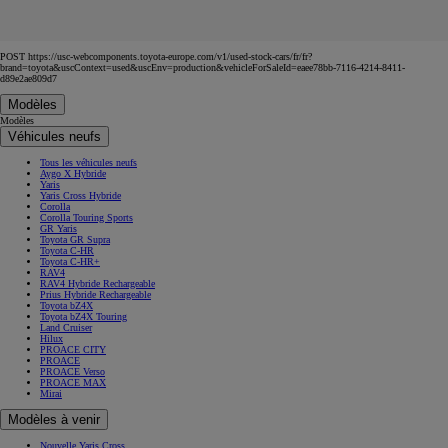
POST https://usc-webcomponents.toyota-europe.com/v1/used-stock-cars/fr/fr?
brand=toyota&uscContext=used&uscEnv=production&vehicleForSaleId=eaee78bb-7116-4214-8411-
d89e2ae809d7
Modèles
Modèles
Véhicules neufs
Tous les véhicules neufs
Aygo X Hybride
Yaris
Yaris Cross Hybride
Corolla
Corolla Touring Sports
GR Yaris
Toyota GR Supra
Toyota C-HR
Toyota C-HR+
RAV4
RAV4 Hybride Rechargeable
Prius Hybride Rechargeable
Toyota bZ4X
Toyota bZ4X Touring
Land Cruiser
Hilux
PROACE CITY
PROACE
PROACE Verso
PROACE MAX
Mirai
Modèles à venir
Nouvelle Yaris Cross