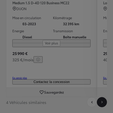
Medium 1.5 D-4D 120 Business MC22
Long 
DIJON
POI
Mise en circulation
Kilométrage
Mise e
03-2023
32 395 km
Energie
Transmission
Energ
Diesel
Boîte manuelle
Voir plus
25 990 €
29 99
325 €/mois
407 
En savoir plus
En savoir
Contactez la concession
Sauvegardez
4 Véhicules similaires