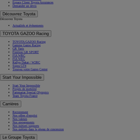
Espace Client Toyota Assurances
Demander un devis
Découvrez Toyota
Découvrez Toyota
Actualités et évènements
TOYOTA GAZOO Racing
TOYOTA GAZOO Racing
Gamme Gazoo Racing
GR Yaris
Finition GR SPORT
FIA WRC
FIA WEC
Rallye Dakar / W2RC
Supra GT4
Trouvez votre Gazoo Center
Start Your Impossible
Start Your Impossible
Projets de mobilité
Partenariat Special Olympics
Team Toyota France
Carrières
Recrutement
Nos offres d'emploi
Nos valeurs
Nos engagements
Nos métiers supports
Nos métiers dans le réseau de concession
Le Groupe Toyota