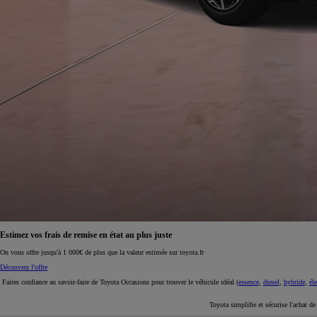
À partir de 19 700 €
Nouvelle Yaris Cross
HYBRIDE
Disponible prochainement
Estimez vos frais de remise en état au plus juste
On vous offre jusqu'à 1 000€ de plus que la valeur estimée sur toyota.fr
Découvrez l'offre
Faites confiance au savoir-faire de Toyota Occasions pour trouver le véhicule idéal (
essence
,
diesel
,
hybride
,
éle
Toyota simplifie et sécurise l'achat d