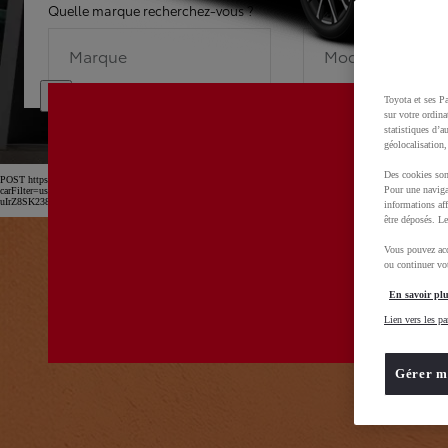
Quelle marque recherchez-vous ?
Quel modèle recherche
Marque
Modèle
Toyota et ses Pa
sur votre ordina
statistiques d’a
géolocalisation,
Des cookies son
POST https://usc-webcomponents.toyota-europe.com/v1/car-filter-header/fr/fr?
Pour une naviga
carFilter=used&brand=toyota&uscEnv=production&useGlobalStore=true&utm_campaign=SEM_Marqu
uIrZ8SK238Kn6x2OwfL2isPTEXM0MwD0BvOsZGv7GXbVu52B_rl2xoCnw4QAvD_BwE
informations aff
être déposés. Le
Vous pouvez acc
ou continuer vot
En savoir plu
Lien vers les pa
Gérer m