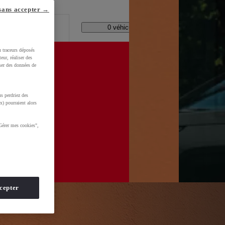
lle ?
sans accepter →
Code Postal / Concession
11177 véhicules disponibles
u traceurs déposés
eur, réaliser des
iser des données de
s perdriez des
WkltZ5T1KXUDb4&gclid=CjwKCAjwhNbTBhB4EiwAsFSg-
x) pourraient alors
Gérer mes cookies",
cepter