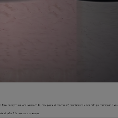
 (prix ou loyer) ou localisation (ville, code postal et concession) pour trouver le véhicule qui correspond à vos
érénité grâce à de nombreux avantages.