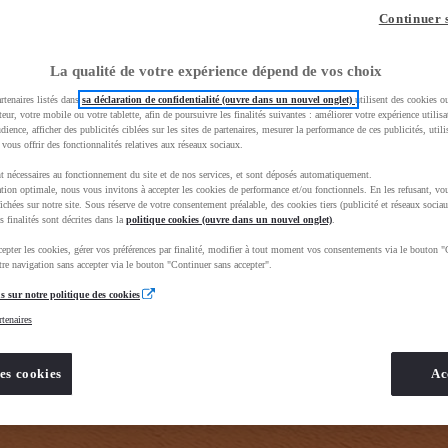
z-vous ?
Quel est votre budget ?
Dans quelle vi
Continuer 
Prix / Loyer
Ville / 
La qualité de votre expérience dépend de vos choix
rtenaires listés dans
sa déclaration de confidentialité (ouvre dans un nouvel onglet)
utilisent des cookies o
teur, votre mobile ou votre tablette, afin de poursuivre les finalités suivantes : améliorer votre expérience utilisat
udience, afficher des publicités ciblées sur les sites de partenaires, mesurer la performance de ces publicités, util
 vous offrir des fonctionnalités relatives aux réseaux sociaux.
t nécessaires au fonctionnement du site et de nos services, et sont déposés automatiquement.
tion optimale, nous vous invitons à accepter les cookies de performance et/ou fonctionnels. En les refusant, vou
e_toyota_occasion_VO&gad_source=1&gad_campaignid=12420073414&gbraid=0AAAAADMU_rPnDkJcpHH
ichées sur notre site. Sous réserve de votre consentement préalable, des cookies tiers (publicité et réseaux sociau
s finalités sont décrites dans la
politique cookies (ouvre dans un nouvel onglet)
.
epter les cookies, gérer vos préférences par finalité, modifier à tout moment vos consentements via le bouton "
re navigation sans accepter via le bouton "Continuer sans accepter".
s sur notre politique des cookies
rtenaires
es cookies
Ac