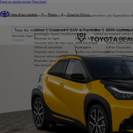
Passer au contenu suivant
(Press Enter)
Vous êtes ici
:
Véhicules d'occasion
Prius
Toyota Prius
Véhicules neufs
Véhicules d'occasion
Hybride et électrique
Acheter une Toyota
Votre T
Nos voitures d'occasion
Toutes les motorisations
Reprise de votre voiture
Toyota 
Tous les modèles
Citadines
SUV & Familiales
100% électriqu
Avantages Toyota Occasions
Hybride
Offres du moment
Offres 
Nouvelle Aygo X
Réservez en ligne
Hybride Rechargeable
Offres Particuliers
Entrete
HYBRIDE
Livraison près de chez vous
100% Électrique
Offres Après-vente
Offres et actualités
Hydrogène
Offres Occasions
Financez votre occasion
Toutes nos technologies
Offres Professionn
Assurez votre occasion
Accesso
Revendez votre véhicule cash
Boutiqu
Nos conseils
Ma vie 