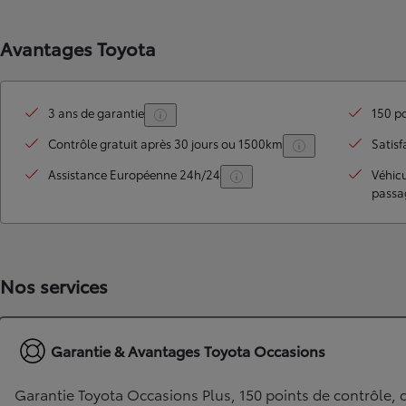
À partir de 19 700 €
Avantages Toyota
Nouvelle Yaris Cross
HYBRIDE
Disponible prochainement
3 ans de garantie
150 po
Contrôle gratuit après 30 jours ou 1500km
Satisf
Assistance Européenne 24h/24
Véhic
passa
Nos services
Garantie & Avantages Toyota Occasions
Garantie Toyota Occasions Plus, 150 points de contrôle, c