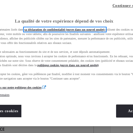
Continuer 
La qualité de votre expérience dépend de vos choix
rtenaires listés dans
sa déclaration de confidentialité (ouvre dans un nouvel onglet)
utilisent des cookies o
teur, votre mobile ou votre tablette, afin de poursuivre les finalités suivantes : améliorer votre expérience utilisat
udience, afficher des publicités ciblées sur les sites de partenaires, mesurer la performance de ces publicités, util
 vous offrir des fonctionnalités relatives aux réseaux sociaux.
t nécessaires au fonctionnement du site et de nos services, et sont déposés automatiquement.
tion optimale, nous vous invitons à accepter les cookies de performance et/ou fonctionnels. En les refusant, vou
ichées sur notre site. Sous réserve de votre consentement préalable, des cookies tiers (publicité et réseaux sociau
s finalités sont décrites dans la
politique cookies (ouvre dans un nouvel onglet)
.
epter les cookies, gérer vos préférences par finalité, modifier à tout moment vos consentements via le bouton "
Services
Concession
re navigation sans accepter via le bouton "Continuer sans accepter".
s sur notre politique des cookies
rtenaires
Energie
oyota Occasions
Hybride
es cookies
Ac
NCE