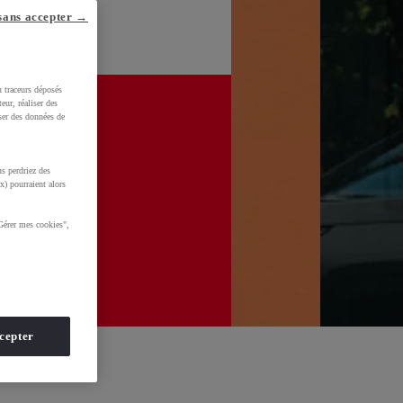
sans accepter →
u traceurs déposés
eur, réaliser des
iser des données de
s perdriez des
x) pourraient alors
Gérer mes cookies",
cepter