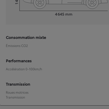
Hauteur
Longueur
4 645
mm
Consommation mixte
Émissions CO2
Performances
Accélération 0-100km/h
Transmission
Roues motrices
Transmission