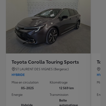
Toyota Corolla Touring Sports
Toy
ST LAURENT DES VIGNES (Bergerac)
BO
HYBRIDE
HYBR
Mise en circulation
Kilométrage
Mise e
05-2025
12 569 km
Energie
Transmission
Energ
Boîte
Hybride
automatique