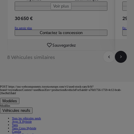
Voir plus
30 650 €
29 90
En savoir plus
En savoir
Contactez la concession
Sauvegardez
8 Véhicules similaires
POST https://usc-webcomponents.toyota-europe.com/v1/used-stock-cars/fr/fr?
brand=toyota&uscContext=used&uscEnv=production&vehicleForSaleId=a70d1756-1759-4c12-bcab-
20ecf6d18abf
Modèles
Modèles
Véhicules neufs
Tous les véhicules neufs
Aygo X Hybride
Yaris
Yaris Cross Hybride
Corolla