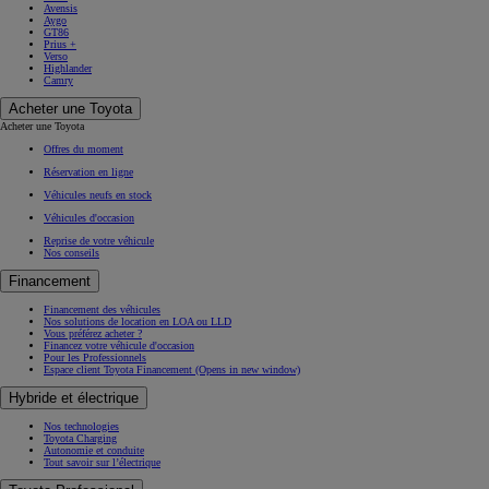
Avensis
Aygo
GT86
Prius +
Verso
Highlander
Camry
Acheter une Toyota
Acheter une Toyota
Offres du moment
Réservation en ligne
Véhicules neufs en stock
Véhicules d'occasion
Reprise de votre véhicule
Nos conseils
Financement
Financement des véhicules
Nos solutions de location en LOA ou LLD
Vous préférez acheter ?
Financez votre véhicule d'occasion
Pour les Professionnels
Espace client Toyota Financement
(Opens in new window)
Hybride et électrique
Nos technologies
Toyota Charging
Autonomie et conduite
Tout savoir sur l’électrique