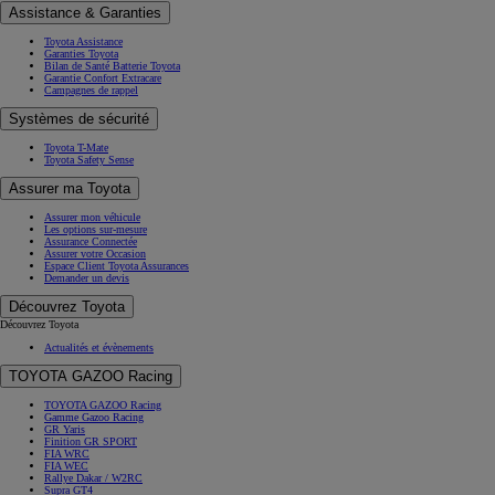
Assistance & Garanties
Toyota Assistance
Garanties Toyota
Bilan de Santé Batterie Toyota
Garantie Confort Extracare
Campagnes de rappel
Systèmes de sécurité
Toyota T-Mate
Toyota Safety Sense
Assurer ma Toyota
Assurer mon véhicule
Les options sur-mesure
Assurance Connectée
Assurer votre Occasion
Espace Client Toyota Assurances
Demander un devis
Découvrez Toyota
Découvrez Toyota
Actualités et évènements
TOYOTA GAZOO Racing
TOYOTA GAZOO Racing
Gamme Gazoo Racing
GR Yaris
Finition GR SPORT
FIA WRC
FIA WEC
Rallye Dakar / W2RC
Supra GT4