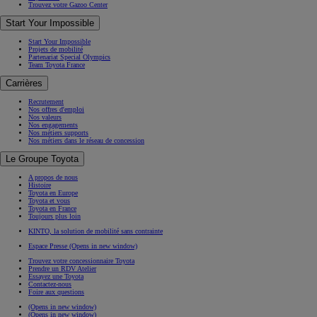
Trouvez votre Gazoo Center
Start Your Impossible
Start Your Impossible
Projets de mobilité
Partenariat Special Olympics
Team Toyota France
Carrières
Recrutement
Nos offres d'emploi
Nos valeurs
Nos engagements
Nos métiers supports
Nos métiers dans le réseau de concession
Le Groupe Toyota
A propos de nous
Histoire
Toyota en Europe
Toyota et vous
Toyota en France
Toujours plus loin
KINTO, la solution de mobilité sans contrainte
Espace Presse
(Opens in new window)
Trouvez votre concessionnaire Toyota
Prendre un RDV Atelier
Essayez une Toyota
Contactez-nous
Foire aux questions
(Opens in new window)
(Opens in new window)