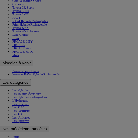
Corolla Touring Sports
GR Yaris
Toyota GR Supra
Toyota C-HR
Toyota C-HR+
RAV4
RAV4 Hybride Rechargeable
Prius Hybride Rechargeable
Toyota bZ4X
Toyota bZ4X Touring
Land Cruiser
Hilux
PROACE CITY
PROACE
PROACE Verso
PROACE MAX
Mirai
Modèles à venir
Nouvelle Yaris Cross
Nouveau RAV4 Hybride Rechargeable
Les catégories
Les Hybrides
Les voitures électriques
Les Hybrides Rechargeables
L'Hydrogène
Les Citadines
Les SUV
Les Familiales
Les 4x4
Les Utilitaires
Les Sportives
Nos précédents modèles
Auris