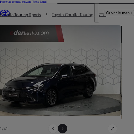
Passer au contenu suivant
(Press Enter)
DEALER NAME
Vous êtes ici
:
Ouvrir le menu
Trouvez un partenaire Toyota
Corolla Touring Sports
Toyota Corolla Touring Sports
1/41