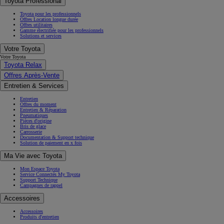
Toyota Professional
Toyota pour les professionnels
Offres Location longue durée
Offres utilitaires
Gamme électrifiée pour les professionnels
Solutions et services
Votre Toyota
Votre Toyota
Toyota Relax
Offres Après-Vente
Entretien & Services
Entretien
Offres du moment
Entretien & Réparation
Pneumatiques
Pièces d'origine
Bris de glace
Carrosserie
Documentation & Support technique
Solution de paiement en x fois
Ma Vie avec Toyota
Mon Espace Toyota
Service Connectés My Toyota
Support Technique
Campagnes de rappel
Accessoires
Accessoires
Produits d'entretien