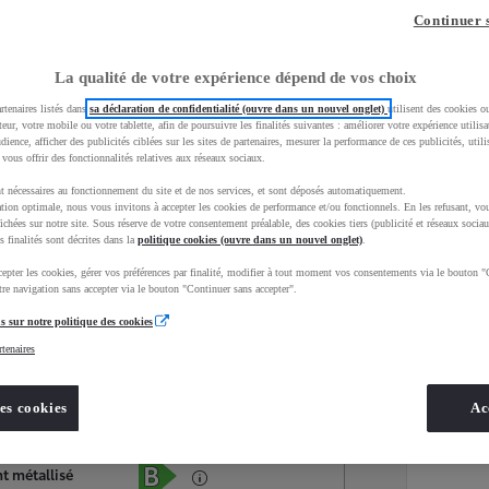
Continuer 
La qualité de votre expérience dépend de vos choix
rtenaires listés dans
sa déclaration de confidentialité (ouvre dans un nouvel onglet)
utilisent des cookies o
teur, votre mobile ou votre tablette, afin de poursuivre les finalités suivantes : améliorer votre expérience utilisat
udience, afficher des publicités ciblées sur les sites de partenaires, mesurer la performance de ces publicités, util
 vous offrir des fonctionnalités relatives aux réseaux sociaux.
t nécessaires au fonctionnement du site et de nos services, et sont déposés automatiquement.
tion optimale, nous vous invitons à accepter les cookies de performance et/ou fonctionnels. En les refusant, vou
ichées sur notre site. Sous réserve de votre consentement préalable, des cookies tiers (publicité et réseaux sociau
s finalités sont décrites dans la
politique cookies (ouvre dans un nouvel onglet)
.
epter les cookies, gérer vos préférences par finalité, modifier à tout moment vos consentements via le bouton "
Services
Concession
re navigation sans accepter via le bouton "Continuer sans accepter".
s sur notre politique des cookies
rtenaires
Energie
oyota Occasions
Hybride Essence
es cookies
Ac
Étiquette énergétique
t métallisé