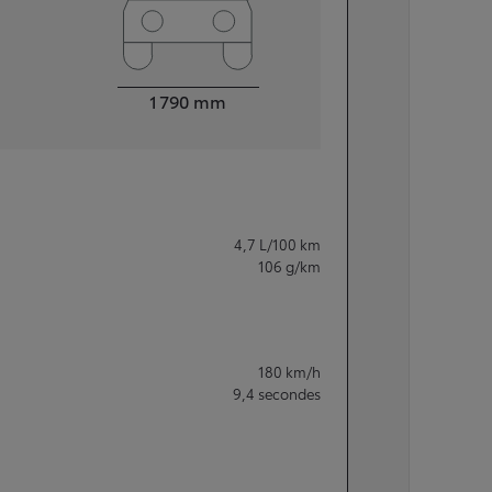
Largeur
1 790
mm
4,7
L/100 km
106
g/km
180
km/h
9,4
secondes