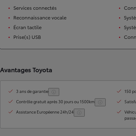
Services connectés
Conn
Reconnaissance vocale
Syst
Écran tactile
Syst
Prise(s) USB
Conne
Avantages Toyota
TOYOTA C-HR
HYBRIDE OU HYBRIDE RECHARGEABLE
Disponible rapidement
3 ans de garantie
150 po
Contrôle gratuit après 30 jours ou 1500km
Satisf
Assistance Européenne 24h/24
Véhic
passa