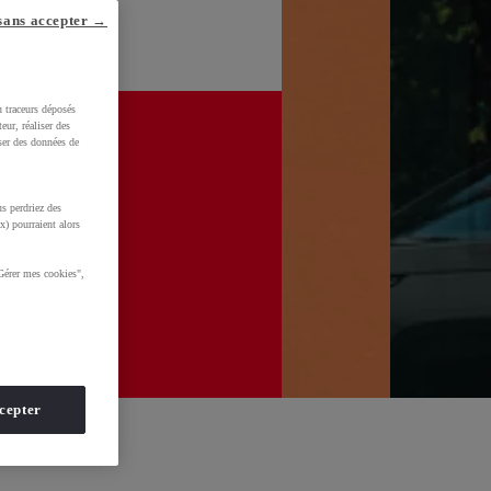
sans accepter →
u traceurs déposés
eur, réaliser des
iser des données de
s perdriez des
x) pourraient alors
Gérer mes cookies",
cepter