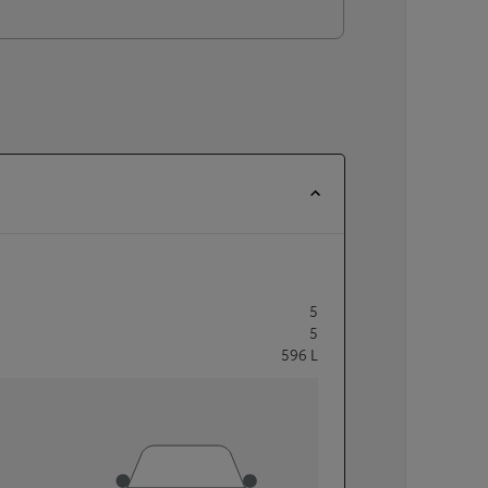
5
5
596
L