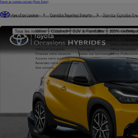
Passer au contenu suivant
(Press Enter)
Vous êtes ici
:
Véhicules d'occasion
Corolla Touring Sports
Toyota Corolla Tou
Véhicules neufs
Véhicules d'occasion
Hybride et électrique
Acheter une Toyota
Votre T
Nos voitures d'occasion
Toutes les motorisations
Reprise de votre voiture
Toyota 
Tous les modèles
Citadines
SUV & Familiales
100% électriqu
Avantages Toyota Occasions
Hybride
Offres du moment
Offres 
Nouvelle Aygo X
Réservez en ligne
Hybride Rechargeable
Offres Particuliers
Entrete
HYBRIDE
Livraison près de chez vous
100% Électrique
Offres Après-vente
Offres et actualités
Hydrogène
Offres Occasions
Financez votre occasion
Toutes nos technologies
Offres Professionn
Assurez votre occasion
Accesso
Revendez votre véhicule cash
Boutiqu
Nos conseils
Ma vie 