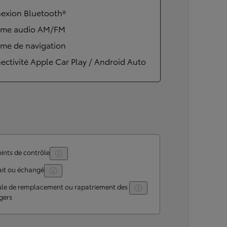
exion Bluetooth®
ème audio AM/FM
ème de navigation
ctivité Apple Car Play / Android Auto
ints de contrôle
ait ou échangé
ule de remplacement ou rapatriement des
gers