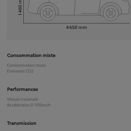
1 460
Hauteur
Longueur
4 650
mm
Consommation mixte
Consommation mixte
Émissions CO2
Performances
Vitesse maximale
Accélération 0-100km/h
Transmission