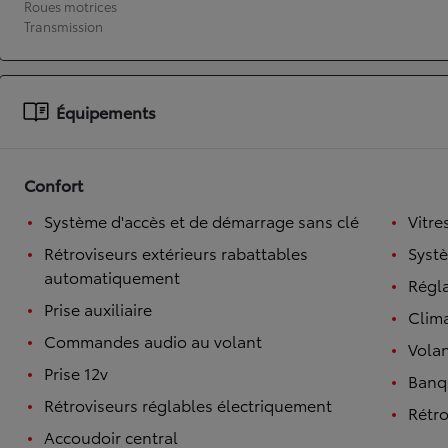
Roues motrices
Transmission
À partir de 19 700 €
Nouvelle Yaris Cross
HYBRIDE
Disponible prochainement
Équipements
Confort
Système d'accès et de démarrage sans clé
Vitre
Rétroviseurs extérieurs rabattables
Syst
automatiquement
Régl
Prise auxiliaire
Clim
Commandes audio au volant
Volan
Prise 12v
Banqu
Rétroviseurs réglables électriquement
Rétro
Accoudoir central