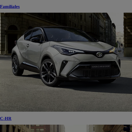
Familiales
C-HR