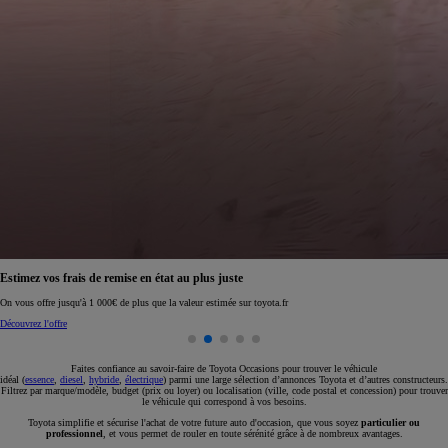
Réservez en ligne votre occasion pour 1€ seulement
Réservez en ligne
Faites confiance au savoir-faire de Toyota Occasions pour trouver le véhicule
idéal (
essence
,
diesel
,
hybride
,
électrique
) parmi une large sélection d’annonces Toyota et d’autres constructeurs.
Filtrez par marque/modèle, budget (prix ou loyer) ou localisation (ville, code postal et concession) pour trouver
le véhicule qui correspond à vos besoins.
Toyota simplifie et sécurise l'achat de votre future auto d'occasion, que vous soyez
particulier ou
professionnel
, et vous permet de rouler en toute sérénité grâce à de nombreux avantages.