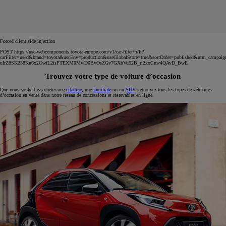
Forced client side injection
POST https://usc-webcomponents.toyota-europe.com/v1/car-filter/fr/fr?
carFilter=used&brand=toyota&uscEnv=production&useGlobalStore=true&sortOrder=published&utm
uIrZ8SK238Kn6x2OwfL2isPTEXM0MwD0BvOsZGv7GXbVu52B_rl2xoCnw4QAvD_BwE
Trouvez votre type de voiture d’occasion
Que vous souhaitiez acheter une
citadine
, une
familiale
ou un
SUV
, retrouvez tous les types de véhicules
d’occasion en vente dans notre réseau de concessions et réservables en ligne.