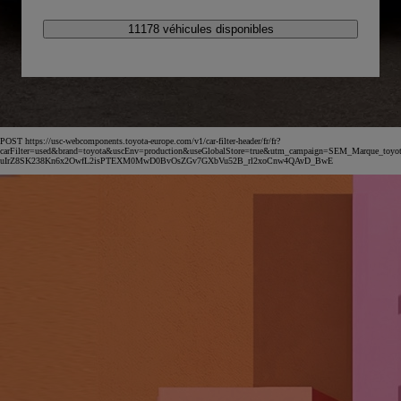
11178 véhicules disponibles
POST https://usc-webcomponents.toyota-europe.com/v1/car-filter-header/fr/fr?
carFilter=used&brand=toyota&uscEnv=production&useGlobalStore=true&utm_campaign=SEM_Marqu
uIrZ8SK238Kn6x2OwfL2isPTEXM0MwD0BvOsZGv7GXbVu52B_rl2xoCnw4QAvD_BwE