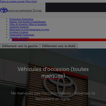
Passer au contenu suivant
(Press Enter)
...
Trouvez un partenaire Toyota
Voiture d'occasion
Présentation
Présentation
Rachats Cash
Rachats ExtraOrdinaires
Offres & Actualités
Offres & Actualités
Avantages
Avantages
Réservation en ligne
Réservation en ligne
Livraison
Livraison
Financement
Financement
Assurance
Assurance
Hybride
Hybride
Défilement vers la gauche
Défilement vers la droite
Véhicules d'occasion (toutes
marques)
Ne manquez pas l'occasion idéale : Réservez-la
facilement en ligne.