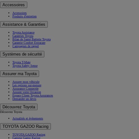
Accessoires
Accessoires
Produits d'entretien
Assistance & Garanties
Toyota Assistance
Garanties Toyota
Bilan de Santé Batterie Toyota
Garantie Confort Extracare
Campagnes de rappel
Systèmes de sécurité
Toyota T-Mate
Toyota Safety Sense
Assurer ma Toyota
Assurer mon véhicule
Les options sur-mesure
Assurance Connectée
Assurer votre Occasion
Espace Client Toyota Assurances
Demander un devis
Découvrez Toyota
Découvrez Toyota
Actualités et évènements
TOYOTA GAZOO Racing
TOYOTA GAZOO Racing
Gamme Gazoo Racing