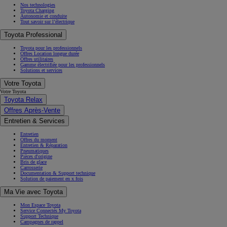
Nos technologies
Toyota Charging
Autonomie et conduite
Tout savoir sur l’électrique
Toyota Professional
Toyota pour les professionnels
Offres Location longue durée
Offres utilitaires
Gamme électrifiée pour les professionnels
Solutions et services
Votre Toyota
Votre Toyota
Toyota Relax
Offres Après-Vente
Entretien & Services
Entretien
Offres du moment
Entretien & Réparation
Pneumatiques
Pièces d'origine
Bris de glace
Carrosserie
Documentation & Support technique
Solution de paiement en x fois
Ma Vie avec Toyota
Mon Espace Toyota
Service Connectés My Toyota
Support Technique
Campagnes de rappel