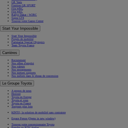
GR Yaris
Finition GR SPORT
FIA WRC
FIA WEC
Rallye Dakar / W2RC
Supra GT4
Trouvez votre Gazoo Center
Start Your Impossible
Start Your Impossible
Projets de mobilité
Partenariat Special Olympics
Team Toyota France
Carrières
Recrutement
Nos offres d'emploi
Nos valeurs
Nos engagements
Nos métiers supports
Nos métiers dans le réseau de concession
Le Groupe Toyota
A propos de nous
Histoire
Toyota en Europe
Toyota et vous
Toyota en France
Toujours plus loin
KINTO, la solution de mobilité sans contrainte
Espace Presse
(Opens in new window)
Trouvez votre concessionnaire Toyota
Prendre un RDV Atelier