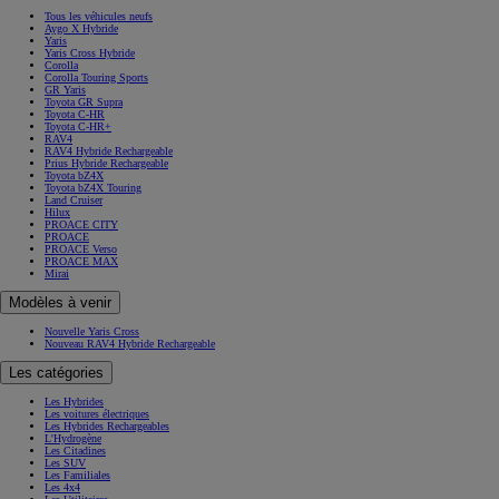
Tous les véhicules neufs
Aygo X Hybride
Yaris
Yaris Cross Hybride
Corolla
Corolla Touring Sports
GR Yaris
Toyota GR Supra
Toyota C-HR
Toyota C-HR+
RAV4
RAV4 Hybride Rechargeable
Prius Hybride Rechargeable
Toyota bZ4X
Toyota bZ4X Touring
Land Cruiser
Hilux
PROACE CITY
PROACE
PROACE Verso
PROACE MAX
Mirai
Modèles à venir
Nouvelle Yaris Cross
Nouveau RAV4 Hybride Rechargeable
Les catégories
Les Hybrides
Les voitures électriques
Les Hybrides Rechargeables
L'Hydrogène
Les Citadines
Les SUV
Les Familiales
Les 4x4