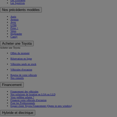
Les Utilitaires
Les Sportives
Nos précédents modèles
Auris
Avensis
Aygo
GT86
Prius +
Verso
Highlander
Camry
Acheter une Toyota
Acheter une Toyota
Offres du moment
Réservation en ligne
Véhicules neufs en stock
Véhicules d'occasion
Reprise de votre véhicule
Nos conseils
Financement
Financement des véhicules
Nos solutions de location en LOA ou LLD
Vous préférez acheter ?
Financez votre véhicule d'occasion
Pour les Professionnels
Espace client Toyota Financement
(Opens in new window)
Hybride et électrique