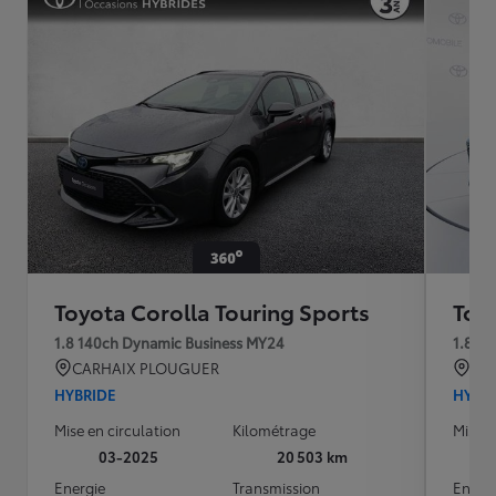
Toyota Corolla Touring Sports
Toy
1.8 140ch Dynamic Business MY24
1.8 1
CARHAIX PLOUGUER
BEL
HYBRIDE
HYBR
Mise en circulation
Kilométrage
Mise e
03-2025
20 503 km
Energie
Transmission
Energ