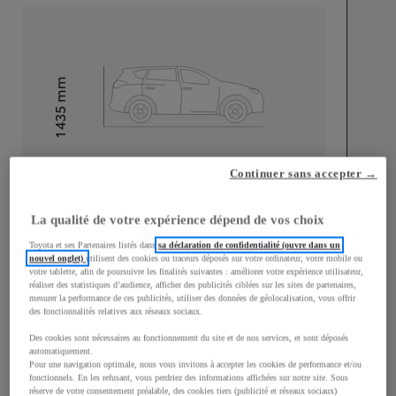
mm
1 435
Hauteur
Longueur
4 650
mm
Continuer sans accepter →
La qualité de votre expérience dépend de vos choix
Toyota et ses Partenaires listés dans
sa déclaration de confidentialité (ouvre dans un
nouvel onglet)
utilisent des cookies ou traceurs déposés sur votre ordinateur, votre mobile ou
votre tablette, afin de poursuivre les finalités suivantes : améliorer votre expérience utilisateur,
réaliser des statistiques d’audience, afficher des publicités ciblées sur les sites de partenaires,
Largeur
1 790
mm
mesurer la performance de ces publicités, utiliser des données de géolocalisation, vous offrir
des fonctionnalités relatives aux réseaux sociaux.
Des cookies sont nécessaires au fonctionnement du site et de nos services, et sont déposés
automatiquement.
Pour une navigation optimale, nous vous invitons à accepter les cookies de performance et/ou
Consommation mixte
fonctionnels. En les refusant, vous perdriez des informations affichées sur notre site. Sous
réserve de votre consentement préalable, des cookies tiers (publicité et réseaux sociaux)