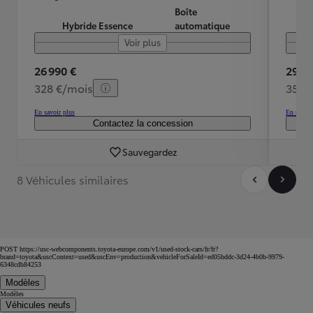
Boîte
Hybride Essence
automatique
Voir plus
26 990 €
29 49
328 €/mois
355 
En savoir plus
En savoir
Contactez la concession
Sauvegardez
8 Véhicules similaires
POST https://usc-webcomponents.toyota-europe.com/v1/used-stock-cars/fr/fr?
brand=toyota&uscContext=used&uscEnv=production&vehicleForSaleId=ed05bddc-3d24-4b0b-9979-
6348cdb84253
Modèles
Modèles
Véhicules neufs