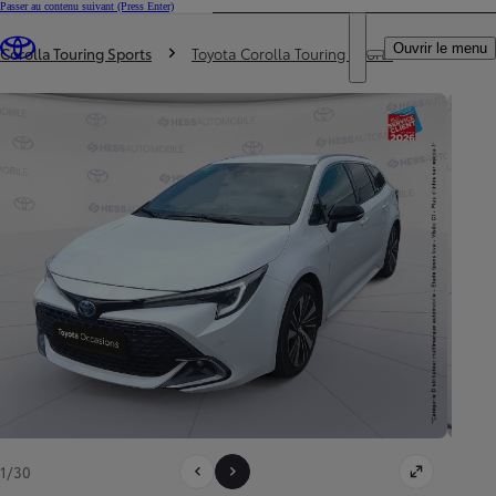
Passer au contenu suivant
(Press Enter)
DEALER NAME
Vous êtes ici
:
Ouvrir le menu
Trouvez un partenaire Toyota
Corolla Touring Sports
Toyota Corolla Touring Sports
1/30