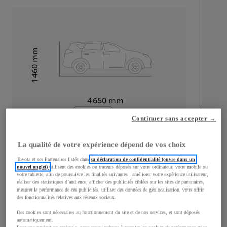
mm
1 460
Hauteur
Longueur
4 650
mm
Continuer sans accepter →
La qualité de votre expérience dépend de vos choix
Toyota et ses Partenaires listés dans
sa déclaration de confidentialité (ouvre dans un
nouvel onglet)
utilisent des cookies ou traceurs déposés sur votre ordinateur, votre mobile ou
Largeur
1 790
mm
votre tablette, afin de poursuivre les finalités suivantes : améliorer votre expérience utilisateur,
réaliser des statistiques d’audience, afficher des publicités ciblées sur les sites de partenaires,
mesurer la performance de ces publicités, utiliser des données de géolocalisation, vous offrir
des fonctionnalités relatives aux réseaux sociaux.
Des cookies sont nécessaires au fonctionnement du site et de nos services, et sont déposés
Consommation mixte
automatiquement.