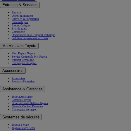
Entretien & Services
Entretien
Offres du moment
Entretien & Réparation
Pneumatiques
Pièces d'origine
Bris de glace
Carrosserie
Documentation & Support technique
Solution de paiement en x fois
Ma Vie avec Toyota
Mon Espace Toyota
Service Connectés My Toyota
Support Technique
Campagnes de rappel
Accessoires
Accessoires
Produits d'entretien
Assistance & Garanties
Toyota Assistance
Garanties Toyota
Bilan de Santé Batterie Toyota
Garantie Confort Extracare
Campagnes de rappel
Systèmes de sécurité
Toyota T-Mate
Toyota Safety Sense