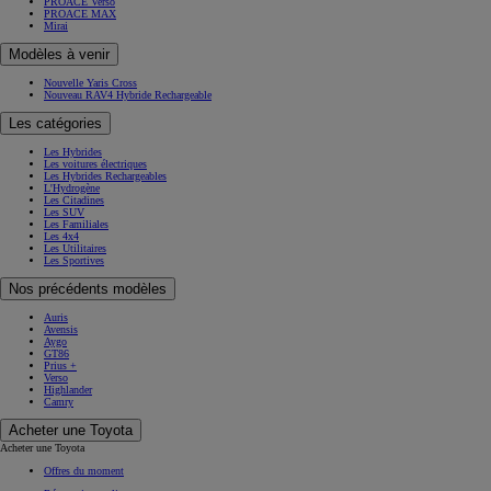
PROACE Verso
PROACE MAX
Mirai
Modèles à venir
Nouvelle Yaris Cross
Nouveau RAV4 Hybride Rechargeable
Les catégories
Les Hybrides
Les voitures électriques
Les Hybrides Rechargeables
L'Hydrogène
Les Citadines
Les SUV
Les Familiales
Les 4x4
Les Utilitaires
Les Sportives
Nos précédents modèles
Auris
Avensis
Aygo
GT86
Prius +
Verso
Highlander
Camry
Acheter une Toyota
Acheter une Toyota
Offres du moment