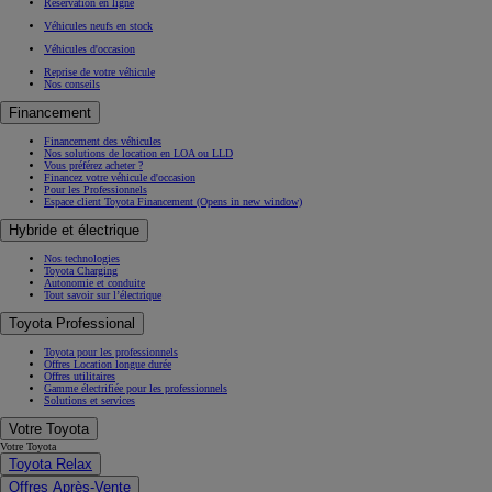
Réservation en ligne
Véhicules neufs en stock
Véhicules d'occasion
Reprise de votre véhicule
Nos conseils
Financement
Financement des véhicules
Nos solutions de location en LOA ou LLD
Vous préférez acheter ?
Financez votre véhicule d'occasion
Pour les Professionnels
Espace client Toyota Financement
(Opens in new window)
Hybride et électrique
Nos technologies
Toyota Charging
Autonomie et conduite
Tout savoir sur l’électrique
Toyota Professional
Toyota pour les professionnels
Offres Location longue durée
Offres utilitaires
Gamme électrifiée pour les professionnels
Solutions et services
Votre Toyota
Votre Toyota
Toyota Relax
Offres Après-Vente