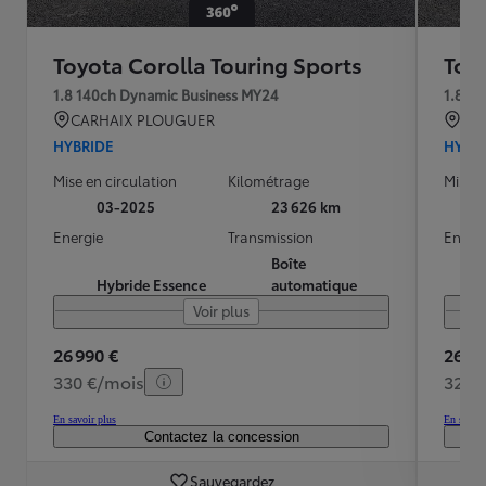
Toyota Corolla Touring Sports
Toy
1.8 140ch Dynamic Business MY24
1.8 1
CARHAIX PLOUGUER
CA
HYBRIDE
HYBR
Mise en circulation
Kilométrage
Mise e
03-2025
23 626 km
Energie
Transmission
Energ
Boîte
Hybride Essence
automatique
Voir plus
26 990 €
26 99
330 €/mois
328 
En savoir plus
En savoir
Contactez la concession
Sauvegardez