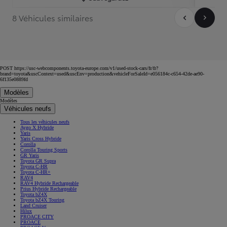
8 Véhicules similaires
POST https://usc-webcomponents.toyota-europe.com/v1/used-stock-cars/fr/fr?
brand=toyota&uscContext=used&uscEnv=production&vehicleForSaleId=e056184c-c654-42de-ae90-
6f135e0889fd
Modèles
Modèles
Véhicules neufs
Tous les véhicules neufs
Aygo X Hybride
Yaris
Yaris Cross Hybride
Corolla
Corolla Touring Sports
GR Yaris
Toyota GR Supra
Toyota C-HR
Toyota C-HR+
RAV4
RAV4 Hybride Rechargeable
Prius Hybride Rechargeable
Toyota bZ4X
Toyota bZ4X Touring
Land Cruiser
Hilux
PROACE CITY
PROACE