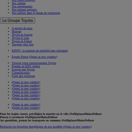
Nos valeurs
Nos engagements
Nos métiers supports
Nos métiers dans le réseau de concession
Le Groupe Toyota
A propos de nous
Histoire
Toyota en Europe
Toyota et vous
Toyota en France
Toujours plus loin
KINTO, la solution de mobilité sans contrainte
Espace Presse
(Opens in new window)
Trouvez votre concessionnaire Toyota
Prendre un RDV Atelier
Essayez une Toyota
Contactez-nous
Foire aux questions
(Opens in new window)
(Opens in new window)
(Opens in new window)
(Opens in new window)
(Opens in new window)
(Opens in new window)
(Opens in new window)
(Opens in new window)
Pour les trajets courts, privilégiez la marche ou le vélo #SeDéplacerMoinsPolluer
Pensez à covoiturer #SeDéplacerMoinsPolluer
Au quotidien, prenez les transports en commun #SeDéplacerMoinsPolluer
Retrouvez les étiquettes énergétiques de nos modèles
(Opens in new window)