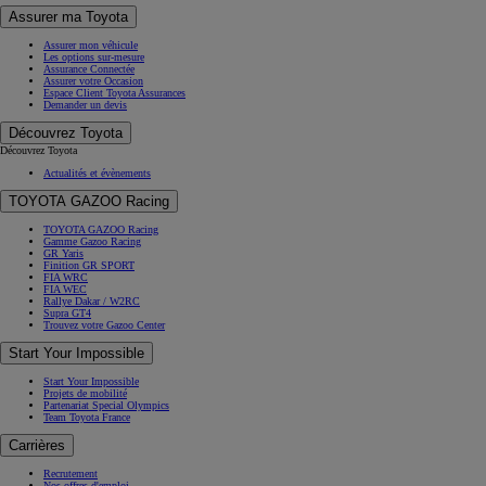
Assurer ma Toyota
Assurer mon véhicule
Les options sur-mesure
Assurance Connectée
Assurer votre Occasion
Espace Client Toyota Assurances
Demander un devis
Découvrez Toyota
Découvrez Toyota
Actualités et évènements
TOYOTA GAZOO Racing
TOYOTA GAZOO Racing
Gamme Gazoo Racing
GR Yaris
Finition GR SPORT
FIA WRC
FIA WEC
Rallye Dakar / W2RC
Supra GT4
Trouvez votre Gazoo Center
Start Your Impossible
Start Your Impossible
Projets de mobilité
Partenariat Special Olympics
Team Toyota France
Carrières
Recrutement
Nos offres d'emploi