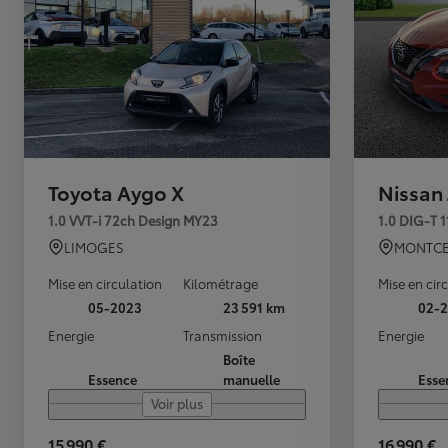
Toyota Aygo X
Nissan
1.0 VVT-i 72ch Design MY23
1.0 DIG-T 
LIMOGES
MONTCE
Mise en circulation
Kilométrage
Mise en cir
05-2023
23 591 km
02-2
Energie
Transmission
Energie
Boîte
Essence
manuelle
Esse
Voir plus
15 990 €
16 990 €