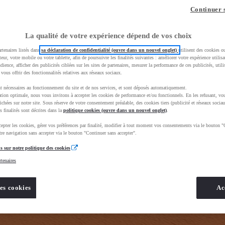
z-vous ?
Quel est votre budget ?
Dans quelle vi
Continuer 
Prix / Loyer
Ville / 
La qualité de votre expérience dépend de vos choix
rtenaires listés dans
sa déclaration de confidentialité (ouvre dans un nouvel onglet)
utilisent des cookies o
teur, votre mobile ou votre tablette, afin de poursuivre les finalités suivantes : améliorer votre expérience utilisat
udience, afficher des publicités ciblées sur les sites de partenaires, mesurer la performance de ces publicités, util
 vous offrir des fonctionnalités relatives aux réseaux sociaux.
t nécessaires au fonctionnement du site et de nos services, et sont déposés automatiquement.
tion optimale, nous vous invitons à accepter les cookies de performance et/ou fonctionnels. En les refusant, vou
e_toyota_occasion_VO&gad_source=1&gad_campaignid=12420073414&gbraid=0AAAAADMU_rPnDkJcpHH
ichées sur notre site. Sous réserve de votre consentement préalable, des cookies tiers (publicité et réseaux sociau
s finalités sont décrites dans la
politique cookies (ouvre dans un nouvel onglet)
.
epter les cookies, gérer vos préférences par finalité, modifier à tout moment vos consentements via le bouton "
re navigation sans accepter via le bouton "Continuer sans accepter".
s sur notre politique des cookies
rtenaires
es cookies
Ac