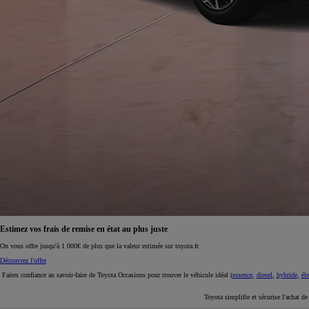
À partir de 19 700 €
Nouvelle Yaris Cross
HYBRIDE
Disponible prochainement
Estimez vos frais de remise en état au plus juste
On vous offre jusqu'à 1 000€ de plus que la valeur estimée sur toyota.fr
Découvrez l'offre
Faites confiance au savoir-faire de Toyota Occasions pour trouver le véhicule idéal (
essence
,
diesel
,
hybride
,
éle
Toyota simplifie et sécurise l'achat d