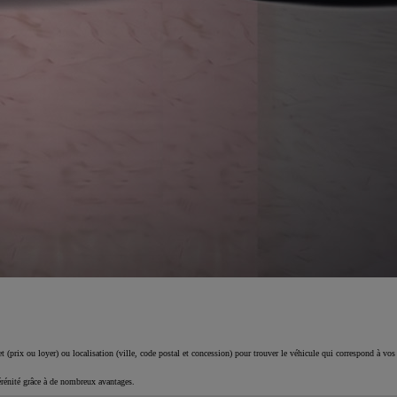
 (prix ou loyer) ou localisation (ville, code postal et concession) pour trouver le véhicule qui correspond à vos
érénité grâce à de nombreux avantages.