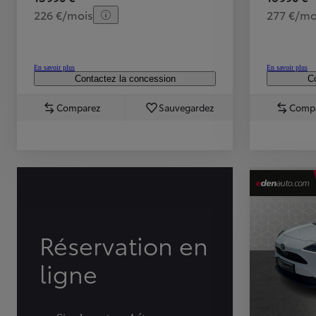
226 €/mois
277 €/mo
En savoir plus
En savoir plus
Contactez la concession
Co
Comparez
Sauvegardez
Comp
TOYOTA C-HR
HYBRIDE OU HYBRIDE RECHARGEABLE
Disponible rapidement
Réservation en
ligne