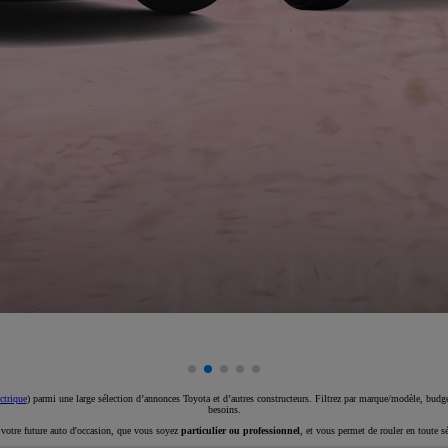
ctrique
) parmi une large sélection d’annonces Toyota et d’autres constructeurs. Filtrez par marque/modèle, budget
besoins.
e votre future auto d'occasion, que vous soyez
particulier ou professionnel
, et vous permet de rouler en toute s