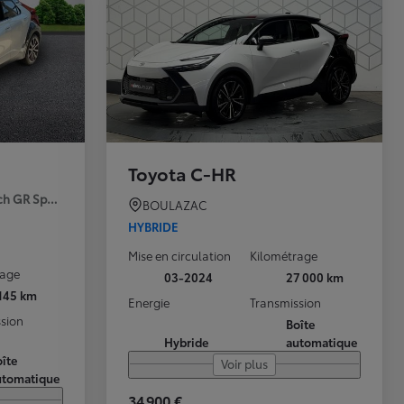
Toyota C-HR
ch GR Sport Premiere MY25
BOULAZAC
HYBRIDE
Mise en circulation
Kilométrage
rage
03-2024
27 000 km
 145 km
Energie
Transmission
sion
Boîte
Hybride
automatique
îte
Voir plus
utomatique
34 900 €