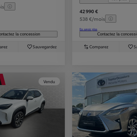
is
42 990 €
538 €/mois
En savoir plus
ntactez la concession
Contactez la concess
arez
Sauvegardez
Comparez
S
Vendu