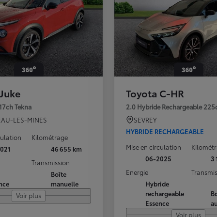
 Juke
Toyota C-HR
117ch Tekna
2.0 Hybride Rechargeable 225
AU-LES-MINES
SEVREY
HYBRIDE RECHARGEABLE
culation
Kilométrage
Mise en circulation
Kilomét
021
46 655 km
06-2025
3
Transmission
Energie
Transmis
Boîte
nce
manuelle
Hybride
rechargeable
Bo
Voir plus
Essence
a
Voir plus