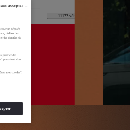
lle ?
sans accepter →
Code Postal / Concession
11177 véhicules disponibles
u traceurs déposés
eur, réaliser des
iser des données de
s perdriez des
WkltZ5T1KXUDb4&gclid=CjwKCAjwhNbTBhB4EiwAsFSg-
x) pourraient alors
Gérer mes cookies",
cepter