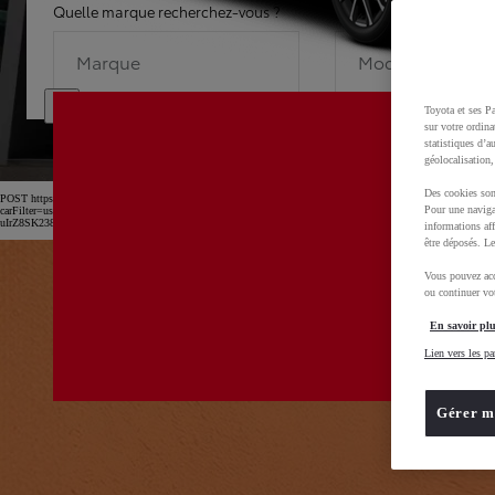
Quelle marque recherchez-vous ?
Quel modèle recherche
Marque
Modèle
Toyota et ses Pa
sur votre ordina
statistiques d’a
géolocalisation,
Des cookies son
POST https://usc-webcomponents.toyota-europe.com/v1/car-filter-header/fr/fr?
Pour une naviga
carFilter=used&brand=toyota&uscEnv=production&useGlobalStore=true&utm_campaign=SEM_Marqu
uIrZ8SK238Kn6x2OwfL2isPTEXM0MwD0BvOsZGv7GXbVu52B_rl2xoCnw4QAvD_BwE
informations aff
être déposés. Le
Vous pouvez acc
ou continuer vot
En savoir plu
Lien vers les pa
Gérer m