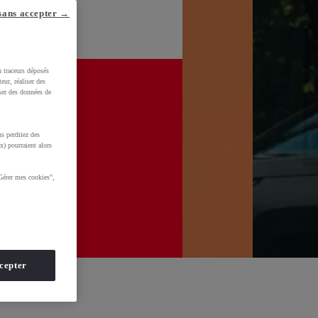
sans accepter →
u traceurs déposés
eur, réaliser des
iser des données de
s perdriez des
x) pourraient alors
Gérer mes cookies",
cepter