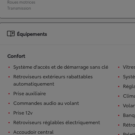
Roues motrices
Transmission
À partir de 19 700 €
Nouvelle Yaris Cross
HYBRIDE
Disponible prochainement
Équipements
Confort
Système d'accès et de démarrage sans clé
Vitre
Rétroviseurs extérieurs rabattables
Syst
automatiquement
Régl
Prise auxiliaire
Clim
Commandes audio au volant
Volan
Prise 12v
Banqu
Rétroviseurs réglables électriquement
Rétro
Accoudoir central
Palet