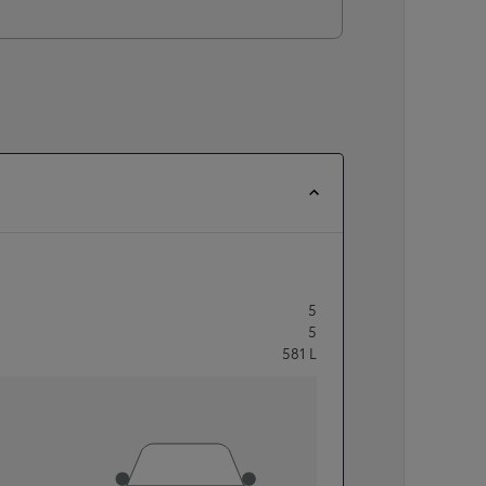
5
5
581
L