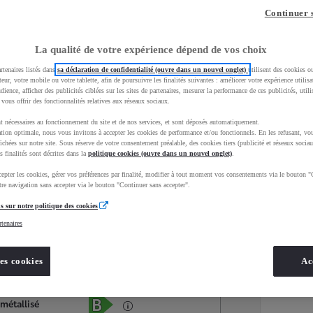
Continuer 
La qualité de votre expérience dépend de vos choix
rtenaires listés dans
sa déclaration de confidentialité (ouvre dans un nouvel onglet)
utilisent des cookies o
teur, votre mobile ou votre tablette, afin de poursuivre les finalités suivantes : améliorer votre expérience utilisat
udience, afficher des publicités ciblées sur les sites de partenaires, mesurer la performance de ces publicités, util
 vous offrir des fonctionnalités relatives aux réseaux sociaux.
t nécessaires au fonctionnement du site et de nos services, et sont déposés automatiquement.
tion optimale, nous vous invitons à accepter les cookies de performance et/ou fonctionnels. En les refusant, vou
ichées sur notre site. Sous réserve de votre consentement préalable, des cookies tiers (publicité et réseaux sociau
s finalités sont décrites dans la
politique cookies (ouvre dans un nouvel onglet)
.
epter les cookies, gérer vos préférences par finalité, modifier à tout moment vos consentements via le bouton "
Services
Concession
re navigation sans accepter via le bouton "Continuer sans accepter".
s sur notre politique des cookies
rtenaires
Energie
oyota Occasions
Hybride Essence
es cookies
Ac
Étiquette énergétique
 métallisé