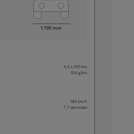
Largeur
1 790
mm
4,6
L/100 km
104
g/km
180
km/h
7,7
secondes