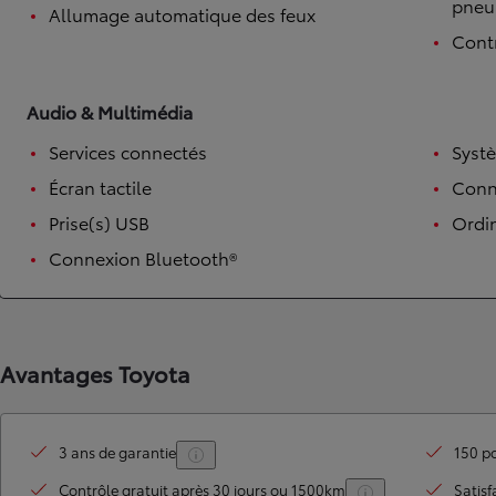
pneu
Allumage automatique des feux
Contr
Audio & Multimédia
Services connectés
Syst
Écran tactile
Conne
Prise(s) USB
Ordi
Connexion Bluetooth®
TOYOTA C-HR
HYBRIDE OU HYBRIDE RECHARGEABLE
Disponible rapidement
Avantages Toyota
3 ans de garantie
150 po
Contrôle gratuit après 30 jours ou 1500km
Satisf