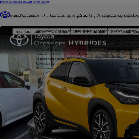
Passer au contenu suivant
(Press Enter)
Vous êtes ici
:
Véhicules d'occasion
Corolla Touring Sports
Toyota Corolla Tou
Véhicules neufs
Véhicules d'occasion
Hybride et électrique
Acheter une Toyota
Votre T
Nos voitures d'occasion
Toutes les motorisations
Reprise de votre voiture
Toyota 
Tous les modèles
Citadines
SUV & Familiales
100% électriqu
Avantages Toyota Occasions
Hybride
Offres du moment
Offres 
Nouvelle Aygo X
Réservez en ligne
Hybride Rechargeable
Offres Particuliers
Entrete
HYBRIDE
Livraison près de chez vous
100% Électrique
Offres Après-vente
Offres et actualités
Hydrogène
Offres Occasions
Financez votre occasion
Toutes nos technologies
Offres Professionn
Assurez votre occasion
Accesso
Revendez votre véhicule cash
Boutiqu
Nos conseils
Ma vie 