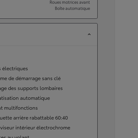
Roues motrices avant
Boîte automatique
s électriques
ème de démarrage sans clé
age des supports lombaires
atisation automatique
t multifonctions
ette arrière rabattable 60:40
viseur intérieur électrochrome
tes au volant