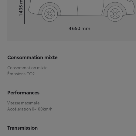
1 435
Hauteur
Longueur
4 650
mm
Consommation mixte
Consommation mixte
Émissions CO2
Performances
Vitesse maximale
Accélération 0-100km/h
Transmission