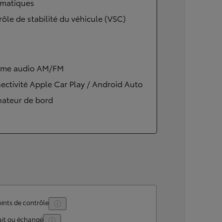
matiques
ôle de stabilité du véhicule (VSC)
ème audio AM/FM
ctivité Apple Car Play / Android Auto
nateur de bord
ints de contrôle
ait ou échangé