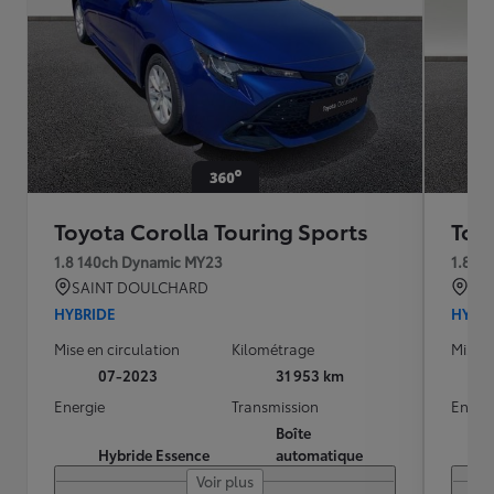
Toyota Corolla Touring Sports
Toy
1.8 140ch Dynamic MY23
1.8 1
SAINT DOULCHARD
CO
HYBRIDE
HYBR
Mise en circulation
Kilométrage
Mise e
07-2023
31 953 km
Energie
Transmission
Energ
Boîte
Hybride Essence
automatique
Voir plus