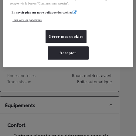
accepter via le bouton "Continuer sans accepter".
Consommation mixte
4,7
L/100 km
Émissions CO2
106
g/km
En savoir plus sur notre politique des cookies
Lien vers les partenaires
Performances
Gérer mes cookies
Vitesse maximale
180
km/h
Accélération 0-100km/h
9,2
secondes
Accepter
Transmission
Roues motrices
Roues motrices avant
Transmission
Boîte automatique
Équipements
Confort
Système d'accès et de démarrage sans clé