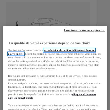
mm
Continuer sans accepter →
1 435
Hauteur
La qualité de votre expérience dépend de vos choix
Longueur
4 650
mm
Toyota et ses Partenaires listés dans
sa déclaration de confidentialité (ouvre dans un
nouvel onglet)
utilisent des cookies ou traceurs déposés sur votre ordinateur, votre mobile ou
votre tablette, afin de poursuivre les finalités suivantes : améliorer votre expérience utilisateur,
réaliser des statistiques d’audience, afficher des publicités ciblées sur les sites de partenaires,
mesurer la performance de ces publicités, utiliser des données de géolocalisation, vous offrir
des fonctionnalités relatives aux réseaux sociaux.
Des cookies sont nécessaires au fonctionnement du site et de nos services, et sont déposés
automatiquement.
Largeur
1 790
mm
Pour une navigation optimale, nous vous invitons à accepter les cookies de performance et/ou
fonctionnels. En les refusant, vous perdriez des informations affichées sur notre site. Sous
réserve de votre consentement préalable, des cookies tiers (publicité et réseaux sociaux)
pourraient alors être déposés. Les finalités sont décrites dans la
politique cookies (ouvre
dans un nouvel onglet)
.
Consommation mixte
Vous pouvez accepter les cookies, gérer vos préférences par finalité, modifier à tout moment
vos consentements via le bouton "Gérer mes cookies", ou continuer votre navigation sans