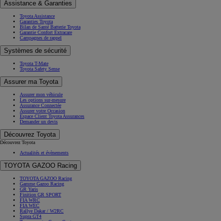
Assistance & Garanties
Toyota Assistance
Garanties Toyota
Bilan de Santé Batterie Toyota
Garantie Confort Extracare
Campagnes de rappel
Systèmes de sécurité
Toyota T-Mate
Toyota Safety Sense
Assurer ma Toyota
Assurer mon véhicule
Les options sur-mesure
Assurance Connectée
Assurer votre Occasion
Espace Client Toyota Assurances
Demander un devis
Découvrez Toyota
Découvrez Toyota
Actualités et évènements
TOYOTA GAZOO Racing
TOYOTA GAZOO Racing
Gamme Gazoo Racing
GR Yaris
Finition GR SPORT
FIA WRC
FIA WEC
Rallye Dakar / W2RC
Supra GT4