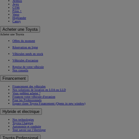
Avensis
Aygo
GT86
Prius +
Verso
Highlander
Camry
Acheter une Toyota
Acheter une Toyota
Offres du moment
Réservation en ligne
Véhicules neufs en stock
Véhicules d'occasion
Reprise de votre véhicule
Nos conseils
Financement
Financement des véhicules
Nos solutions de location en LOA ou LLD
Vous préférez acheter ?
Financez votre véhicule d'occasion
Pour les Professionnels
Espace client Toyota Financement
(Opens in new window)
Hybride et électrique
Nos technologies
Toyota Charging
Autonomie et conduite
Tout savoir sur l’électrique
Toyota Professional