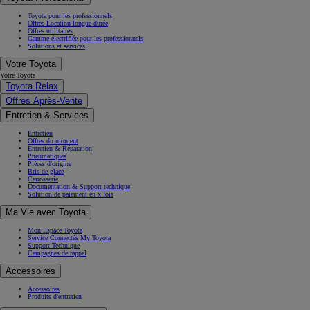
Toyota pour les professionnels
Offres Location longue durée
Offres utilitaires
Gamme électrifiée pour les professionnels
Solutions et services
Votre Toyota
Votre Toyota
Toyota Relax
Offres Après-Vente
Entretien & Services
Entretien
Offres du moment
Entretien & Réparation
Pneumatiques
Pièces d'origine
Bris de glace
Carrosserie
Documentation & Support technique
Solution de paiement en x fois
Ma Vie avec Toyota
Mon Espace Toyota
Service Connectés My Toyota
Support Technique
Campagnes de rappel
Accessoires
Accessoires
Produits d'entretien