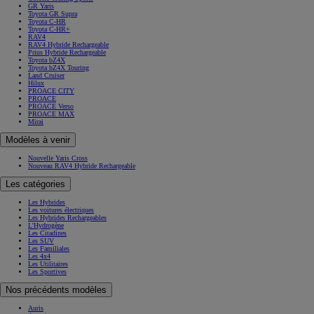
GR Yaris
Toyota GR Supra
Toyota C-HR
Toyota C-HR+
RAV4
RAV4 Hybride Rechargeable
Prius Hybride Rechargeable
Toyota bZ4X
Toyota bZ4X Touring
Land Cruiser
Hilux
PROACE CITY
PROACE
PROACE Verso
PROACE MAX
Mirai
Modèles à venir
Nouvelle Yaris Cross
Nouveau RAV4 Hybride Rechargeable
Les catégories
Les Hybrides
Les voitures électriques
Les Hybrides Rechargeables
L'Hydrogène
Les Citadines
Les SUV
Les Familiales
Les 4x4
Les Utilitaires
Les Sportives
Nos précédents modèles
Auris