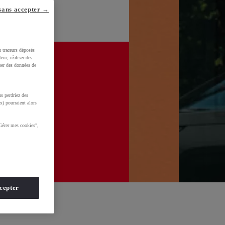
sans accepter →
u traceurs déposés
eur, réaliser des
iser des données de
s perdriez des
x) pourraient alors
Gérer mes cookies",
cepter