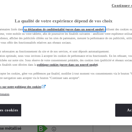
Continuer 
La qualité de votre expérience dépend de vos choix
rtenaires listés dans
sa déclaration de confidentialité (ouvre dans un nouvel onglet)
utilisent des cookies o
teur, votre mobile ou votre tablette, afin de poursuivre les finalités suivantes : améliorer votre expérience utilisat
udience, afficher des publicités ciblées sur les sites de partenaires, mesurer la performance de ces publicités, util
 vous offrir des fonctionnalités relatives aux réseaux sociaux.
t nécessaires au fonctionnement du site et de nos services, et sont déposés automatiquement.
tion optimale, nous vous invitons à accepter les cookies de performance et/ou fonctionnels. En les refusant, vou
ichées sur notre site. Sous réserve de votre consentement préalable, des cookies tiers (publicité et réseaux sociau
s finalités sont décrites dans la
politique cookies (ouvre dans un nouvel onglet)
.
epter les cookies, gérer vos préférences par finalité, modifier à tout moment vos consentements via le bouton "
Services
Concession
re navigation sans accepter via le bouton "Continuer sans accepter".
s sur notre politique des cookies
rtenaires
Energie
oyota Occasions
Hybride Essence
es cookies
Ac
Étiquette énergétique
se métallisé