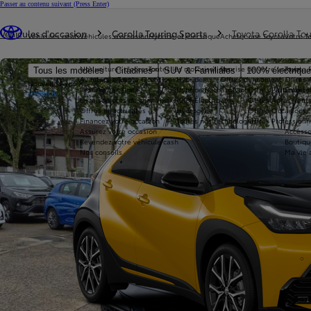
Passer au contenu suivant
(Press Enter)
Vous êtes ici
:
Véhicules d'occasion
Corolla Touring Sports
Toyota Corolla Tou
Véhicules neufs
Véhicules d'occasion
Hybride et électrique
Acheter une Toyota
Votre T
Nos voitures d'occasion
Toutes les motorisations
Reprise de votre voiture
Toyota 
Tous les modèles
Citadines
SUV & Familiales
100% électriqu
Avantages Toyota Occasions
Hybride
Offres du moment
Offres 
Nouvelle Aygo X
Réservez en ligne
Hybride Rechargeable
Offres Particuliers
Entrete
HYBRIDE
Livraison près de chez vous
100% Électrique
Offres Après-vente
Offres et actualités
Hydrogène
Offres Occasions
Financez votre occasion
Toutes nos technologies
Offres Professionn
Assurez votre occasion
Accesso
Revendez votre véhicule cash
Boutiqu
Nos conseils
Ma vie 