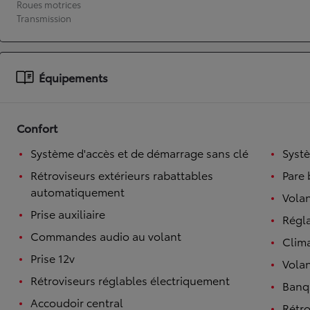
Roues motrices
Transmission
À partir de 19 700 €
Nouvelle Yaris Cross
HYBRIDE
Disponible prochainement
Équipements
Confort
Système d'accès et de démarrage sans clé
Syst
Rétroviseurs extérieurs rabattables
Pare 
automatiquement
Volan
Prise auxiliaire
Régl
Commandes audio au volant
Clim
Prise 12v
Volan
Rétroviseurs réglables électriquement
Banqu
Accoudoir central
Rétro