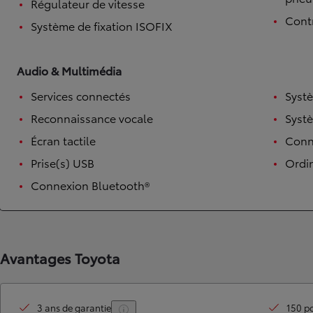
Régulateur de vitesse
Contr
Système de fixation ISOFIX
Audio & Multimédia
Services connectés
Syst
Reconnaissance vocale
Syst
Écran tactile
Conne
Prise(s) USB
Ordi
TOYOTA C-HR
HYBRIDE OU HYBRIDE RECHARGEABLE
Connexion Bluetooth®
Disponible rapidement
Avantages Toyota
3 ans de garantie
150 po