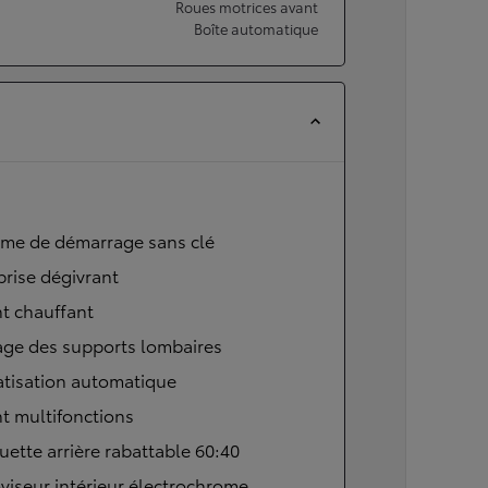
Roues motrices avant
Boîte automatique
ème de démarrage sans clé
brise dégivrant
t chauffant
age des supports lombaires
atisation automatique
t multifonctions
ette arrière rabattable 60:40
viseur intérieur électrochrome