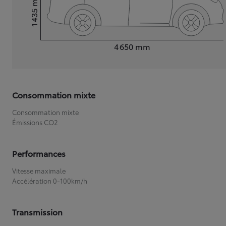
1 435
Hauteur
Longueur
4 650
mm
Consommation mixte
Consommation mixte
Émissions CO2
Performances
Vitesse maximale
Accélération 0-100km/h
Transmission