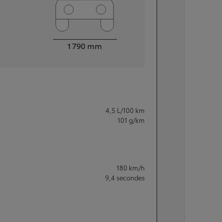
Largeur
1 790
mm
4,5
L/100 km
101
g/km
180
km/h
9,4
secondes