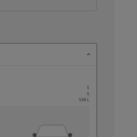
5
5
598
L