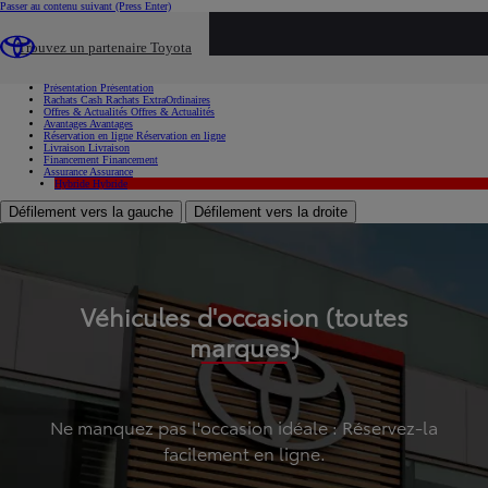
Passer au contenu suivant
(Press Enter)
...
Trouvez un partenaire Toyota
Voiture d'occasion
Présentation
Présentation
Rachats Cash
Rachats ExtraOrdinaires
Offres & Actualités
Offres & Actualités
Avantages
Avantages
Réservation en ligne
Réservation en ligne
Livraison
Livraison
Financement
Financement
Assurance
Assurance
Hybride
Hybride
Défilement vers la gauche
Défilement vers la droite
Véhicules d'occasion (toutes
marques)
Ne manquez pas l'occasion idéale : Réservez-la
facilement en ligne.