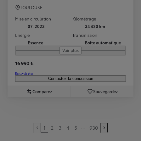
TOULOUSE
Mise en circulation
Kilométrage
07-2023
34 420 km
Energie
Transmission
Essence
Boîte automatique
Voir plus
16 990 €
En savoir plus
Contactez la concession
Comparez
Sauvegardez
...
1
2
3
4
5
930
Previous page
Next page