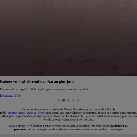
Réservez en ligne votre occasion pour 1€ seulement
Réservez en ligne
Faites confiance au savoir-faire de Toyota Occasions pour trouver le véhicule
idéal (
essence
,
diesel
,
hybride
,
électrique
) parmi une large sélection d’annonces Toyota et d’autres constructeurs.
Filtrez par marque/modèle, budget (prix ou loyer) ou localisation (ville, code postal et concession) pour trouver
le véhicule qui correspond à vos besoins.
Toyota simplifie et sécurise l'achat de votre future auto d'occasion, que vous soyez
particulier ou
professionnel
, et vous permet de rouler en toute sérénité grâce à de nombreux avantages.