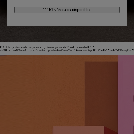
11151 véhicules disponibles
POST https://usc-webcomponents.toyota-europe.com/v1/car-filter-header/fr/fr?
carFilter=used&brand=toyota&uscEnv=production&useGlobalStore=true&gclid=CjwKCAjw4dDT