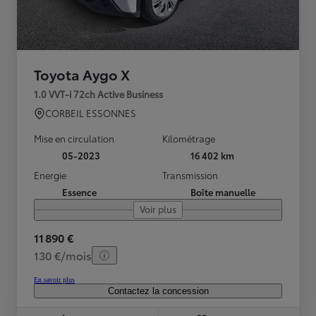
Toyota Aygo X
1.0 VVT-i 72ch Active Business
CORBEIL ESSONNES
Mise en circulation
Kilométrage
05-2023
16 402 km
Energie
Transmission
Essence
Boîte manuelle
Voir plus
11 890 €
130 €/mois
En savoir plus
Contactez la concession