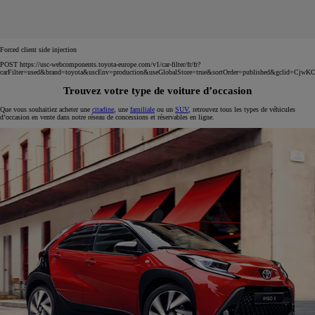
Forced client side injection
POST https://usc-webcomponents.toyota-europe.com/v1/car-filter/fr/fr?
carFilter=used&brand=toyota&uscEnv=production&useGlobalStore=true&sortOrder=published&
Trouvez votre type de voiture d’occasion
Que vous souhaitiez acheter une
citadine
, une
familiale
ou un
SUV
, retrouvez tous les types de véhicules
d’occasion en vente dans notre réseau de concessions et réservables en ligne.