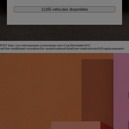
11165 véhicules disponibles
POST https://usc-webcomponents.toyota-europe.com/v1/car-filter-header/fr/fr?
carFilter=used&brand=toyota&uscEnv=production&useGlobalStore=true&vehicules%2Fsogida-marmande=