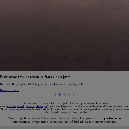
Réservez en ligne votre occasion pour 1€ seulement
Réservez en ligne
Faites confiance au savoir-faire de Toyota Occasions pour trouver le véhicule
idéal (
essence
,
diesel
,
hybride
,
électrique
) parmi une large sélection d’annonces Toyota et d’autres constructeurs.
Filtrez par marque/modèle, budget (prix ou loyer) ou localisation (ville, code postal et concession) pour trouver
le véhicule qui correspond à vos besoins.
Toyota simplifie et sécurise l'achat de votre future auto d'occasion, que vous soyez
particulier ou
professionnel
, et vous permet de rouler en toute sérénité grâce à de nombreux avantages.