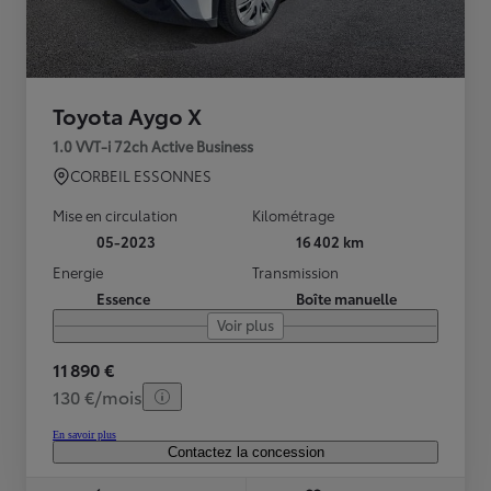
Toyota Aygo X
1.0 VVT-i 72ch Active Business
CORBEIL ESSONNES
Mise en circulation
Kilométrage
05-2023
16 402 km
Energie
Transmission
Essence
Boîte manuelle
Voir plus
11 890 €
130 €/mois
En savoir plus
Contactez la concession