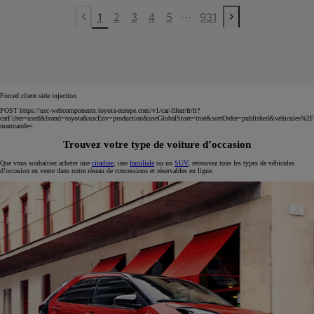
...
1
2
3
4
5
931
Previous page
Next page
Forced client side injection
POST https://usc-webcomponents.toyota-europe.com/v1/car-filter/fr/fr?
carFilter=used&brand=toyota&uscEnv=production&useGlobalStore=true&sortOrder=published&vehicules%2F
marmande=
Trouvez votre type de voiture d’occasion
Que vous souhaitiez acheter une
citadine
, une
familiale
ou un
SUV
, retrouvez tous les types de véhicules
d’occasion en vente dans notre réseau de concessions et réservables en ligne.