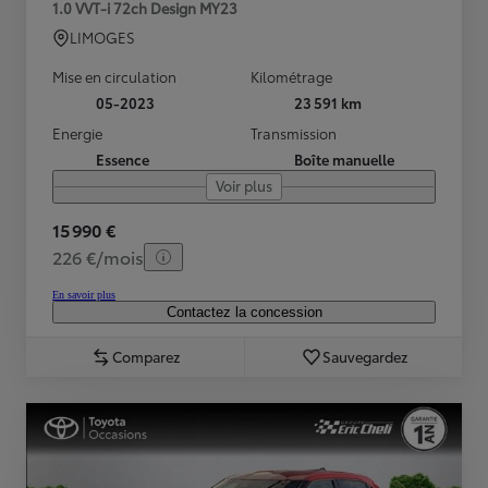
1.0 VVT-i 72ch Design MY23
LIMOGES
Mise en circulation
Kilométrage
05-2023
23 591 km
Energie
Transmission
Essence
Boîte manuelle
Voir plus
15 990 €
226 €/mois
En savoir plus
Contactez la concession
Comparez
Sauvegardez