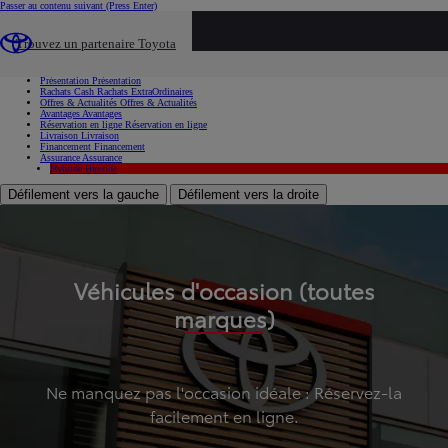
Passer au contenu suivant
(Press Enter)
...
Trouvez un partenaire Toyota
Voiture d'occasion
Présentation
Présentation
Rachats Cash
Rachats ExtraOrdinaires
Offres & Actualités
Offres & Actualités
Avantages
Avantages
Réservation en ligne
Réservation en ligne
Livraison
Livraison
Financement
Financement
Assurance
Assurance
Hybride
Hybride
Défilement vers la gauche
Défilement vers la droite
Véhicules d'occasion (toutes
marques)
Ne manquez pas l'occasion idéale : Réservez-la
facilement en ligne.