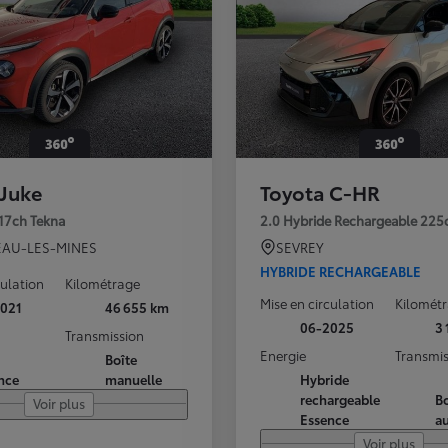
 Juke
Toyota C-HR
117ch Tekna
2.0 Hybride Rechargeable 225
AU-LES-MINES
SEVREY
HYBRIDE RECHARGEABLE
culation
Kilométrage
Mise en circulation
Kilomét
021
46 655 km
06-2025
3
Transmission
Energie
Transmis
Boîte
nce
manuelle
Hybride
rechargeable
Bo
Voir plus
Essence
a
Voir plus