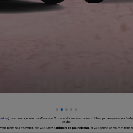
ctrique
) parmi une large sélection d’annonces Toyota et d’autres constructeurs. Filtrez par marque/modèle, budget
besoins.
e votre future auto d'occasion, que vous soyez
particulier ou professionnel
, et vous permet de rouler en toute s