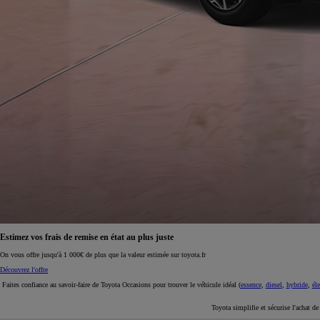
À partir de 19 700 €
Nouvelle Yaris Cross
HYBRIDE
Disponible prochainement
Estimez vos frais de remise en état au plus juste
On vous offre jusqu'à 1 000€ de plus que la valeur estimée sur toyota.fr
Découvrez l'offre
Faites confiance au savoir-faire de Toyota Occasions pour trouver le véhicule idéal (
essence
,
diesel
,
hybride
,
éle
Toyota simplifie et sécurise l'achat d