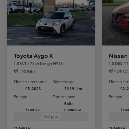
Toyota Aygo X
Nissan
1.0 VVT-i 72ch Design MY23
1.0 DIG-T 
LIMOGES
MONTCE
Mise en circulation
Kilométrage
Mise en cir
05-2023
23 591 km
02-2
Energie
Transmission
Energie
Boîte
Essence
manuelle
Esse
Voir plus
15 990 €
16 990 €