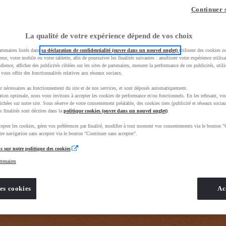
z-vous ?
Quel est votre budget ?
Dans quelle vi
Continuer 
Prix / Loyer
Ville / 
La qualité de votre expérience dépend de vos choix
rtenaires listés dans
sa déclaration de confidentialité (ouvre dans un nouvel onglet)
utilisent des cookies o
teur, votre mobile ou votre tablette, afin de poursuivre les finalités suivantes : améliorer votre expérience utilisat
udience, afficher des publicités ciblées sur les sites de partenaires, mesurer la performance de ces publicités, util
 vous offrir des fonctionnalités relatives aux réseaux sociaux.
t nécessaires au fonctionnement du site et de nos services, et sont déposés automatiquement.
tion optimale, nous vous invitons à accepter les cookies de performance et/ou fonctionnels. En les refusant, vou
e_toyota_occasion_VO&gad_source=1&gad_campaignid=12420073414&gbraid=0AAAAADMU_rPnDkJcpHH
ichées sur notre site. Sous réserve de votre consentement préalable, des cookies tiers (publicité et réseaux sociau
s finalités sont décrites dans la
politique cookies (ouvre dans un nouvel onglet)
.
epter les cookies, gérer vos préférences par finalité, modifier à tout moment vos consentements via le bouton "
re navigation sans accepter via le bouton "Continuer sans accepter".
s sur notre politique des cookies
rtenaires
es cookies
Ac