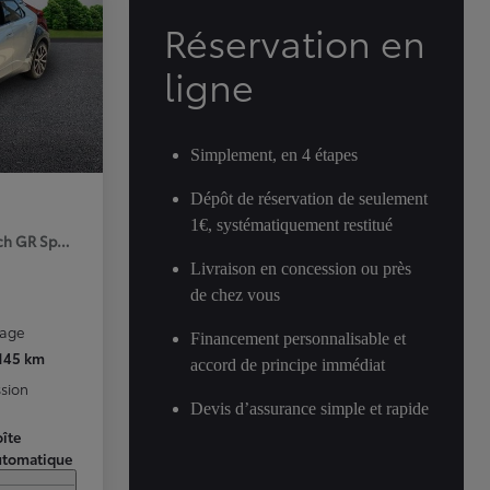
Réservation en
ligne
Simplement, en 4 étapes
Dépôt de réservation de seulement
1€, systématiquement restitué
ch GR Sport Premiere MY25
Livraison en concession ou près
de chez vous
rage
Financement personnalisable et
 145 km
accord de principe immédiat
sion
Devis d’assurance simple et rapide
îte
utomatique