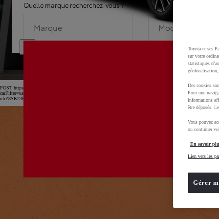
Quelle marque recherchez-vous ?
Quel modèle recherche
Marque
Modèle
Toyota et ses Pa
sur votre ordina
statistiques d’a
géolocalisation,
Des cookies son
POST https://usc-webcomponents.toyota-europe.com/v1/car-filter-header/fr/fr?
Pour une naviga
carFilter=used&brand=toyota&uscEnv=production&useGlobalStore=true&utm_campaign=SEM_Marqu
uIrZ8SK238Kn6x2OwfL2isPTEXM0MwD0BvOsZGv7GXbVu52B_rl2xoCnw4QAvD_BwE
informations aff
être déposés. Le
Vous pouvez acc
ou continuer vot
En savoir plu
Lien vers les pa
Gérer m