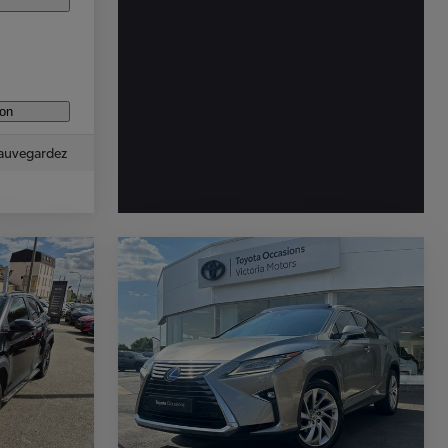
ion
auvegardez