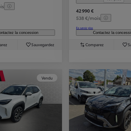
is
42 990 €
538 €/mois
En savoir plus
ntactez la concession
Contactez la concess
arez
Sauvegardez
Comparez
S
Vendu