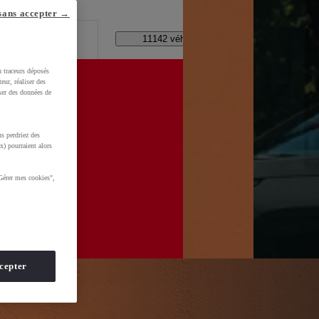
lle ?
sans accepter →
Code Postal / Concession
11142 véhicules disponibles
u traceurs déposés
eur, réaliser des
iser des données de
s perdriez des
WkltZ5T1KXUDb4&gclid=CjwKCAjwhNbTBhB4EiwAsFSg-
x) pourraient alors
Gérer mes cookies",
cepter