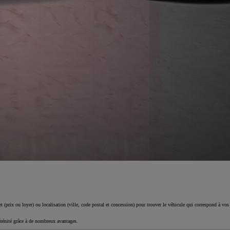
 (prix ou loyer) ou localisation (ville, code postal et concession) pour trouver le véhicule qui correspond à vos
érénité grâce à de nombreux avantages.