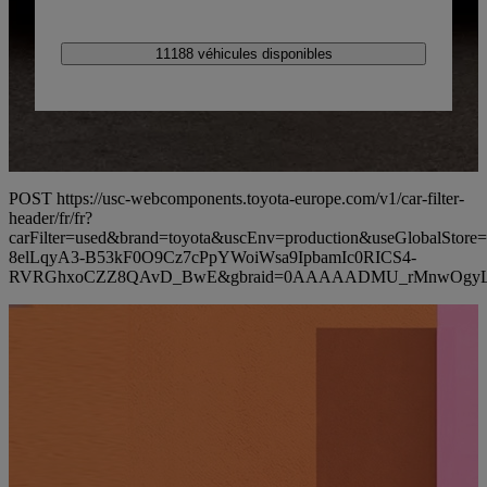
11188 véhicules disponibles
POST https://usc-webcomponents.toyota-europe.com/v1/car-filter-
header/fr/fr?
carFilter=used&brand=toyota&uscEnv=production&useGlobalS
8elLqyA3-B53kF0O9Cz7cPpYWoiWsa9IpbamIc0RICS4-
RVRGhxoCZZ8QAvD_BwE&gbraid=0AAAAADMU_rMnwOgyL