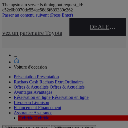
The upstream server is timing out request_id:
c52e0b0070de554ac58d6f689339e262
Passer au contenu suivant
(Press Enter)
DEALER NAME
uvez un partenaire Toyota
...
Voiture d'occasion
Présentation
Présentation
Rachats Cash
Rachats ExtraOrdinaires
Offres & Actualités
Offres & Actualités
Avantages
Avantages
Réservation en ligne
Réservation en ligne
Livraison
Livraison
Financement
Financement
Assurance
Assurance
Hybride
Hybride