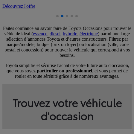
D
Faites confiance au savoir-faire de Toyota Occasions pour trouver le
véhicule idéal (
essence
,
diesel
,
hybride
,
électrique
) parmi une large
sélection d’annonces Toyota et d’autres constructeurs. Filtrez par
marque/modèle, budget (prix ou loyer) ou localisation (ville, code
postal et concession) pour trouver le véhicule qui correspond à vos
besoins.
Toyota simplifie et sécurise l'achat de votre future auto d'occasion,
que vous soyez
particulier ou professionnel
, et vous permet de
rouler en toute sérénité grâce à de nombreux avantages.
Trouvez votre véhicule
d'occasion