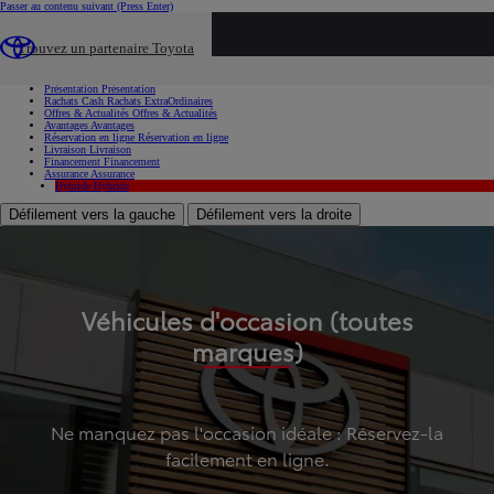
Passer au contenu suivant
(Press Enter)
...
Trouvez un partenaire Toyota
Voiture d'occasion
Présentation
Présentation
Rachats Cash
Rachats ExtraOrdinaires
Offres & Actualités
Offres & Actualités
Avantages
Avantages
Réservation en ligne
Réservation en ligne
Livraison
Livraison
Financement
Financement
Assurance
Assurance
Hybride
Hybride
Défilement vers la gauche
Défilement vers la droite
Véhicules d'occasion (toutes
marques)
Ne manquez pas l'occasion idéale : Réservez-la
facilement en ligne.