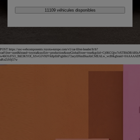
11109 véhicules disponibles
POST https://usc-webcomponents.toyota-europe.com/v1/car-filter-header/fr/fr?
carFilter=used&brand=toyota&uscEnv=production&useGlobalStore=true&gclid=Cj0KCQjw7eXTBhDBARIs
w46O1cFS3_3hE3KYOI_JiSvG5VHJVk8pfihPrgh8rci72acylIJ6mBkaAhCMEALw_wcB&gbraid=0AAAAA
aRxZiS0j57w