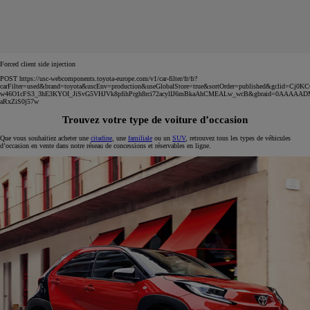
Forced client side injection
POST https://usc-webcomponents.toyota-europe.com/v1/car-filter/fr/fr?
carFilter=used&brand=toyota&uscEnv=production&useGlobalStore=true&sortOrder=published&gclid=C
w46O1cFS3_3hE3KYOI_JiSvG5VHJVk8pfihPrgh8rci72acylIJ6mBkaAhCMEALw_wcB&gbraid=0AAAAA
aRxZiS0j57w
Trouvez votre type de voiture d’occasion
Que vous souhaitiez acheter une
citadine
, une
familiale
ou un
SUV
, retrouvez tous les types de véhicules
d’occasion en vente dans notre réseau de concessions et réservables en ligne.