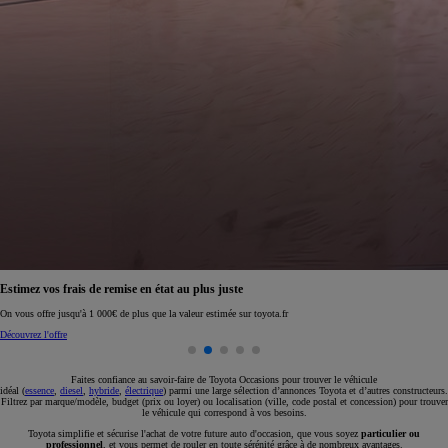
Réservez en ligne votre occasion pour 1€ seulement
Réservez en ligne
Faites confiance au savoir-faire de Toyota Occasions pour trouver le véhicule
idéal (
essence
,
diesel
,
hybride
,
électrique
) parmi une large sélection d’annonces Toyota et d’autres constructeurs.
Filtrez par marque/modèle, budget (prix ou loyer) ou localisation (ville, code postal et concession) pour trouver
le véhicule qui correspond à vos besoins.
Toyota simplifie et sécurise l'achat de votre future auto d'occasion, que vous soyez
particulier ou
professionnel
, et vous permet de rouler en toute sérénité grâce à de nombreux avantages.